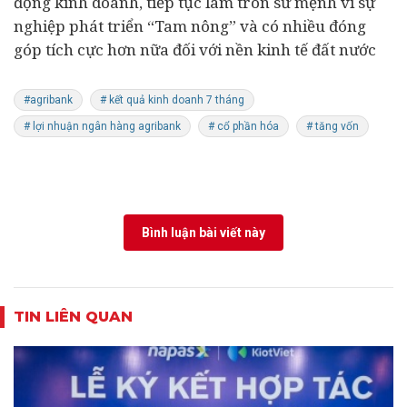
động kinh doanh, tiếp tục làm tròn sứ mệnh vì sự
nghiệp phát triển “Tam nông” và có nhiều đóng
góp tích cực hơn nữa đối với nền kinh tế đất nước
#agribank
# kết quả kinh doanh 7 tháng
# lợi nhuận ngân hàng agribank
# cổ phần hóa
# tăng vốn
Bình luận bài viết này
TIN LIÊN QUAN