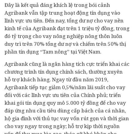
Đây là kết quả đáng khích lệ trong bói cảnh
Agribank vẫn tập trung hoạt động tín dụng vào
lĩnh vực ưu tiên. Đến nay, tổng dư nợ cho vay nền
kinh tế
của Agribank đạt trên 1 triệu tỷ đồng, trong
đó tỷ trọng cho vay nông nghiệp nông thôn luôn
duy trì trên 70% tổng dư nợ và chiếm trên 50% thị
phần tín dụng “Tam nông” tại Việt Nam.
Agribank cũng là
ngân hàng
tích cực triển khai các
chương trình tín dụng chính sách, thường xuyên
hỗ trợ khách hàng. Ngay từ đầu năm 2019,
Agribank tiếp tục giảm 0,5%/năm lãi suất cho vay
đối với các lĩnh vực ưu tiên của Chính phủ; triển
khai gói tín dụng quy mô 5.000 tỷ đồng để cho vay
đáp ứng nhu cầu tiêu dùng cấp bách của cá nhân,
hộ gia đình với thủ tục vay vốn rút gọn và thời gian
cho vay ngay trong ngày; hỗ trợ kịp thời nguồn
vốn để thu mua lúa gạo, tháo gỡ khó khăn cho