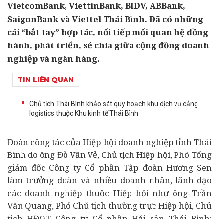
VietcomBank, ViettinBank, BIDV, ABBank,
SaigonBank và Viettel Thái Bình. Đã có những
cái “bắt tay” hợp tác, nối tiếp mối quan hệ đồng
hành, phát triển, sẻ chia giữa cộng đồng doanh
nghiệp và ngân hàng.
TIN LIÊN QUAN
Chủ tịch Thái Bình khảo sát quy hoạch khu dịch vụ cảng
logistics thuộc Khu kinh tế Thái Bình
Đoàn công tác của Hiệp hội
doanh nghiệp
tỉnh Thái
Bình do ông Đỗ Văn Vẻ, Chủ tịch Hiệp hội, Phó Tổng
giám đốc Công ty Cổ phần Tập đoàn Hương Sen
làm trưởng đoàn và nhiều
doanh nhân
, lãnh đạo
các doanh nghiệp thuộc Hiệp hội như ông Trần
Văn Quang, Phó Chủ tịch thường trực Hiệp hội, Chủ
tịch HĐQT Công ty Cổ phần Hải sản Thái Bình;