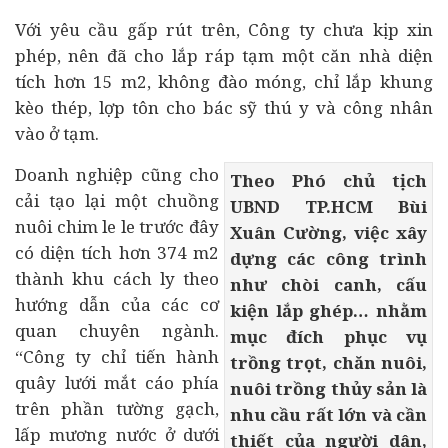
Với yêu cầu gấp rút trên, Công ty chưa kịp xin
phép, nên đã cho lắp ráp tạm một căn nhà diện
tích hơn 15 m2, không đào móng, chỉ lắp khung
kèo thép, lợp tôn cho bác sỹ thú y và công nhân
vào ở tạm.
Doanh nghiệp cũng cho
Theo Phó chủ tịch
cải tạo lại một chuồng
UBND TP.HCM Bùi
nuôi chim le le trước đây
Xuân Cường, việc xây
có diện tích hơn 374 m2
dựng các công trình
thành khu cách ly theo
như chòi canh, cấu
hướng dẫn của các cơ
kiện lắp ghép… nhằm
quan chuyên ngành.
mục đích phục vụ
“Công ty chỉ tiến hành
trồng trọt, chăn nuôi,
quây lưới mắt cáo phía
nuôi trồng thủy sản là
trên phần tường gạch,
nhu cầu rất lớn và cần
lấp mương nước ở dưới
thiết của người dân,