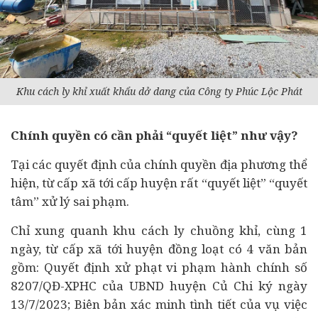
Khu cách ly khỉ xuất khẩu dở dang của Công ty Phúc Lộc Phát
Chính quyền có cần phải “quyết liệt” như vậy?
Tại các quyết định của chính quyền địa phương thể
hiện, từ cấp xã tới cấp huyện rất “quyết liệt” “quyết
tâm” xử lý sai phạm.
Chỉ xung quanh khu cách ly chuồng khỉ, cùng 1
ngày, từ cấp xã tới huyện đồng loạt có 4 văn bản
gồm: Quyết định xử phạt vi phạm hành chính số
8207/QĐ-XPHC của UBND huyện Củ Chi ký ngày
13/7/2023; Biên bản xác minh tình tiết của vụ việc