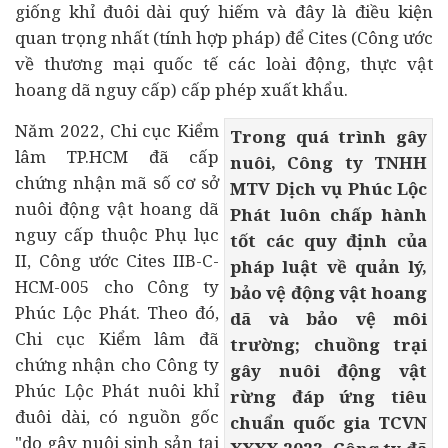
giống khỉ đuôi dài quý hiếm và đây là điều kiện
quan trọng nhất (tính hợp pháp) để Cites (Công ước
về thương mại quốc tế các loài động, thực vật
hoang dã nguy cấp) cấp phép xuất khẩu.
Năm 2022, Chi cục Kiểm
Trong quá trình gây
lâm TP.HCM đã cấp
nuôi, Công ty TNHH
chứng nhận mã số cơ sở
MTV Dịch vụ Phúc Lộc
nuôi động vật hoang dã
Phát luôn chấp hành
nguy cấp thuộc Phụ lục
tốt các quy định của
II, Công ước Cites IIB-C-
pháp luật về quản lý,
HCM-005 cho Công ty
bảo vệ động vật hoang
Phúc Lộc Phát. Theo đó,
dã và bảo vệ môi
Chi cục Kiểm lâm đã
trường; chuồng trại
chứng nhận cho Công ty
gây nuôi động vật
Phúc Lộc Phát nuôi khỉ
rừng đáp ứng tiêu
đuôi dài, có nguồn gốc
chuẩn quốc gia TCVN
"do gây nuôi sinh sản tại