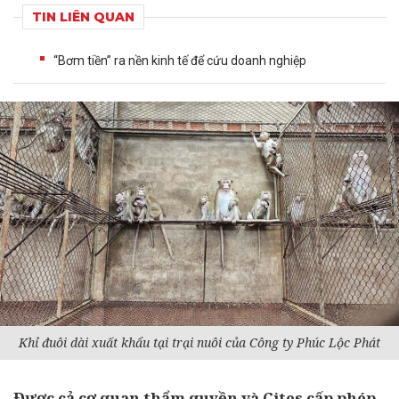
TIN LIÊN QUAN
“Bơm tiền” ra nền kinh tế để cứu doanh nghiệp
Khỉ đuôi dài xuất khẩu tại trại nuôi của Công ty Phúc Lộc Phát
Được cả cơ quan thẩm quyền và Cites cấp phép