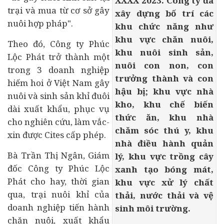
XXXX 2023. Công ty đã
trại và mua từ cơ sở gây
xây dựng bố trí các
nuôi hợp pháp".
khu chức năng như
khu vực chăn nuôi,
Theo đó, Công ty Phúc
khu nuôi sinh sản,
Lộc Phát trở thành một
nuôi con non, con
trong 3 doanh nghiệp
trưởng thành và con
hiếm hoi ở Việt Nam gây
hậu bị; khu vực nhà
nuôi và sinh sản khỉ đuôi
kho, khu chế biến
dài xuất khẩu, phục vụ
thức ăn, khu nhà
cho nghiên cứu, làm vắc-
chăm sóc thú y, khu
xin được Cites cấp phép.
nhà điều hành quản
Bà Trần Thị Ngân, Giám
lý, khu vực trồng cây
đốc Công ty Phúc Lộc
xanh tạo bóng mát,
Phát cho hay, thời gian
khu vực xử lý chất
qua, trại nuôi khỉ của
thải, nước thải và vệ
doanh nghiệp tiến hành
sinh môi trường.
chăn nuôi, xuất khẩu