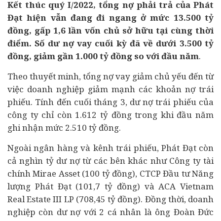
Kết thúc quý I/2022, tổng nợ phải trả của Phát
Đạt hiện vẫn đang đi ngang ở mức 13.500 tỷ
đồng, gấp 1,6 lần vốn chủ sở hữu tại cùng thời
điểm. Số dư nợ vay cuối kỳ đã về dưới 3.500 tỷ
đồng, giảm gần 1.000 tỷ đồng so với đầu năm
.
Theo thuyết minh, tổng nợ vay giảm chủ yếu đến từ
việc doanh nghiệp giảm mạnh các khoản nợ trái
phiếu. Tính đến cuối tháng 3, dư nợ trái phiếu của
công ty chỉ còn 1.612 tỷ đồng trong khi đầu năm
ghi nhận mức 2.510 tỷ đồng.
Ngoài
ngân hàng
và kênh trái phiếu, Phát Đạt còn
cả nghìn tỷ dư nợ từ các bên khác như Công ty tài
chính Mirae Asset (100 tỷ đồng), CTCP Đầu tư Năng
lượng Phát Đạt (101,7 tỷ đồng) và ACA Vietnam
Real Estate III LP (708,45 tỷ đồng). Đồng thời, doanh
nghiệp còn dư nợ với 2 cá nhân là ông Đoàn Đức