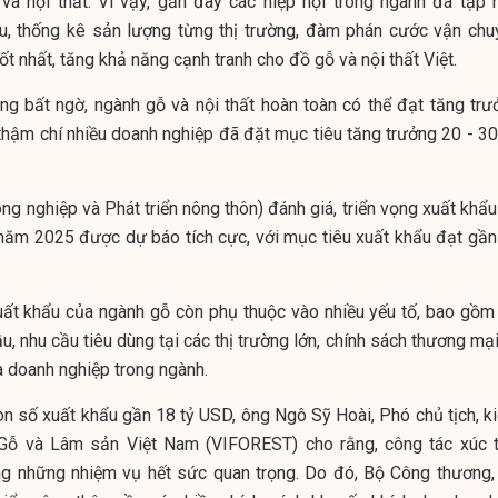
 và nội thất. Vì vậy, gần đây các hiệp hội trong ngành đã tập 
u, thống kê sản lượng từng thị trường, đàm phán cước vận chu
tốt nhất, tăng khả năng cạnh tranh cho đồ gỗ và nội thất Việt.
ng bất ngờ, ngành gỗ và nội thất hoàn toàn có thể đạt tăng trư
hậm chí nhiều doanh nghiệp đã đặt mục tiêu tăng trưởng 20 - 30
g nghiệp và Phát triển nông thôn) đánh giá, triển vọng xuất khẩu
năm 2025 được dự báo tích cực, với mục tiêu xuất khẩu đạt gần
xuất khẩu của ngành gỗ còn phụ thuộc vào nhiều yếu tố, bao gồm
ầu, nhu cầu tiêu dùng tại các thị trường lớn, chính sách thương mạ
a doanh nghiệp trong ngành.
n số xuất khẩu gần 18 tỷ USD, ông Ngô Sỹ Hoài, Phó chủ tịch, k
 Gỗ và Lâm sản Việt Nam (VIFOREST) cho rằng, công tác xúc t
ng những nhiệm vụ hết sức quan trọng. Do đó, Bộ Công thương,