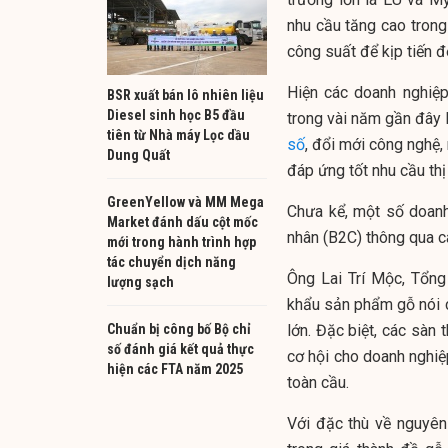
nhu cầu tăng cao tron
công suất để kịp tiến đ
Hiện các doanh nghiệ
BSR xuất bán lô nhiên liệu
Diesel sinh học B5 đầu
trong vài năm gần đây 
tiên từ Nhà máy Lọc dầu
số
, đổi mới công nghệ,
Dung Quất
đáp ứng tốt nhu cầu thị
GreenYellow và MM Mega
Chưa kể, một số doanh
Market đánh dấu cột mốc
nhân (B2C) thông qua c
mới trong hành trình hợp
tác chuyển dịch năng
Ông Lai Trí Mộc, Tổn
lượng sạch
khẩu sản phẩm gỗ nói c
Chuẩn bị công bố Bộ chỉ
lớn. Đặc biệt, các sàn 
số đánh giá kết quả thực
cơ hội cho doanh nghiệ
hiện các FTA năm 2025
toàn cầu.
Với đặc thù về nguyên