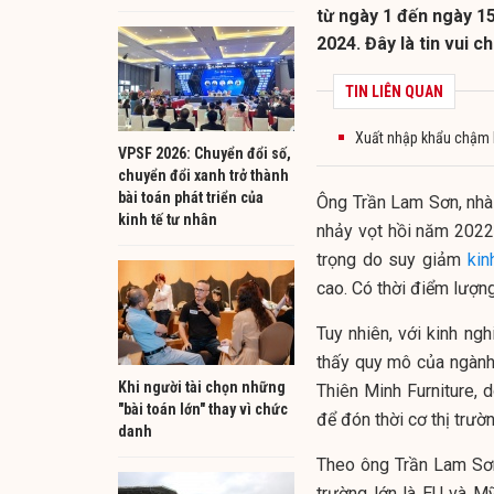
từ ngày 1 đến ngày 15
2024. Đây là tin vui 
TIN LIÊN QUAN
Xuất nhập khẩu chậm lạ
VPSF 2026: Chuyển đổi số,
chuyển đổi xanh trở thành
bài toán phát triển của
Ông Trần Lam Sơn, nhà 
kinh tế tư nhân
nhảy vọt hồi năm 2022,
trọng do suy giảm
kin
cao. Có thời điểm lượ
Tuy nhiên, với kinh ng
thấy quy mô của ngành 
Khi người tài chọn những
Thiên Minh Furniture, 
"bài toán lớn" thay vì chức
để đón thời cơ thị trườn
danh
Theo ông Trần Lam Sơn,
trường lớn là EU và M