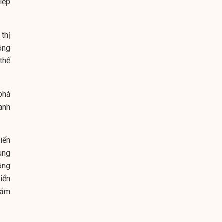
iệp
thị
ông
thế
phá
anh
iển
ung
ông
iển
iảm