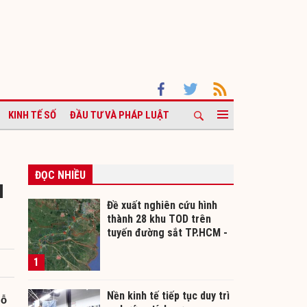
KINH TẾ SỐ
ĐẦU TƯ VÀ PHÁP LUẬT
ĐỌC NHIỀU
u
Đề xuất nghiên cứu hình
thành 28 khu TOD trên
tuyến đường sắt TP.HCM -
Cần Thơ
1
Nền kinh tế tiếp tục duy trì
gỗ