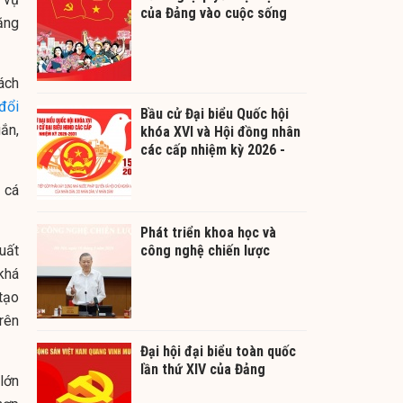
của Đảng vào cuộc sống
ăng
ách
đổi
Bầu cử Đại biểu Quốc hội
gắn,
khóa XVI và Hội đồng nhân
các cấp nhiệm kỳ 2026 -
2031
cá
Phát triển khoa học và
uất
công nghệ chiến lược
khá
tạo
rên
Đại hội đại biểu toàn quốc
lần thứ XIV của Đảng
lớn