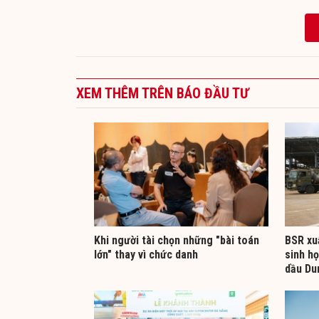
XEM THÊM TRÊN BÁO ĐẦU TƯ
Khi người tài chọn những "bài toán
BSR xuấ
lớn" thay vì chức danh
sinh h
dầu Du