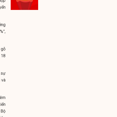
hợp
yển
ởng
%”,
 gỗ
 18
 sự
i và
iêm
iến
 Bộ