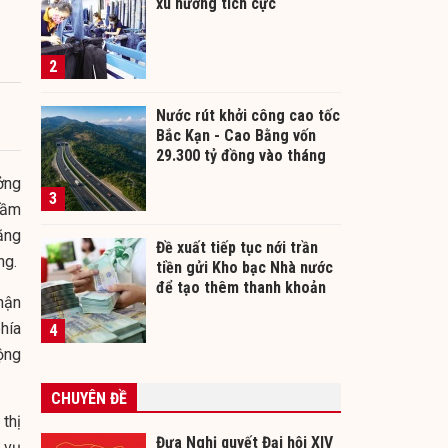
xu hướng tích cực
2
Nước rút khởi công cao tốc
Bắc Kạn - Cao Bằng vốn
29.300 tỷ đồng vào tháng
12/2026
ởng
3
rầm
ăng
Đề xuất tiếp tục nới trần
ng.
tiền gửi Kho bạc Nhà nước
để tạo thêm thanh khoản
nhận
cho ngân hàng
hía
4
ộng
CHUYÊN ĐỀ
thị
Đưa Nghị quyết Đại hội XIV
 vụ