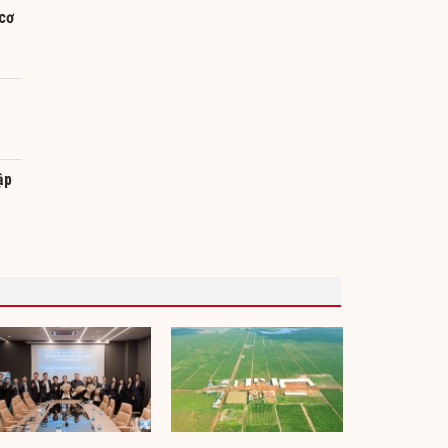
 cơ
ập