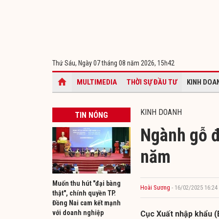
Thứ Sáu, Ngày 07 tháng 08 năm 2026,
15h42
MULTIMEDIA
THỜI SỰ ĐẦU TƯ
KINH DOA
KINH DOANH
TIN NÓNG
Ngành gỗ đ
năm
Muốn thu hút "đại bàng
Hoài Sương
- 16/02/2025 16:24
thật", chính quyền TP.
Đồng Nai cam kết mạnh
với doanh nghiệp
Cục Xuất nhập khẩu (B