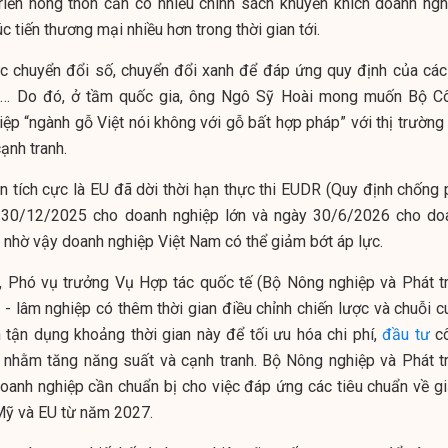
riển nông thôn cần có nhiều chính sách khuyến khích doanh ngh
c tiến thương mại nhiều hơn trong thời gian tới.
c chuyển đổi số, chuyển đổi xanh để đáp ứng quy định của các 
ỹ… Do đó, ở tầm quốc gia, ông Ngô Sỹ Hoài mong muốn Bộ C
ệp “ngành gỗ Việt nói không với gỗ bất hợp pháp” với thị trường 
ạnh tranh.
in tích cực là EU đã dời thời hạn thực thi EUDR (Quy định chống 
y 30/12/2025 cho doanh nghiệp lớn và ngày 30/6/2026 cho do
, nhờ vậy doanh nghiệp Việt Nam có thể giảm bớt áp lực.
, Phó vụ trưởng Vụ Hợp tác quốc tế (Bộ Nông nghiệp và Phát tr
 - lâm nghiệp có thêm thời gian điều chỉnh chiến lược và chuỗi c
 tận dụng khoảng thời gian này để tối ưu hóa chi phí,
đầu tư
c
 nhằm tăng năng suất và cạnh tranh. Bộ Nông nghiệp và Phát tr
doanh nghiệp cần chuẩn bị cho việc đáp ứng các tiêu chuẩn về g
 Mỹ và EU từ năm 2027.