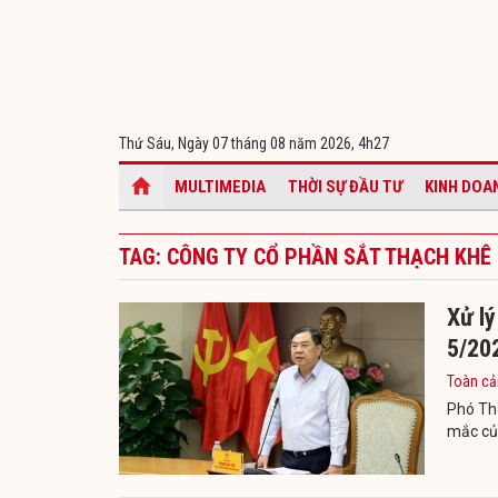
Thứ Sáu, Ngày 07 tháng 08 năm 2026,
4h27
MULTIMEDIA
THỜI SỰ ĐẦU TƯ
KINH DOA
TAG: CÔNG TY CỔ PHẦN SẮT THẠCH KHÊ
Xử l
5/20
Toàn cả
Phó Th
mắc của