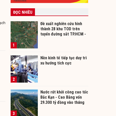
ĐỌC NHIỀU
hạch
Đề xuất nghiên cứu hình
thành 28 khu TOD trên
tuyến đường sắt TP.HCM -
Cần Thơ
1
Nền kinh tế tiếp tục duy trì
xu hướng tích cực
2
Nước rút khởi công cao tốc
Bắc Kạn - Cao Bằng vốn
29.300 tỷ đồng vào tháng
12/2026
3