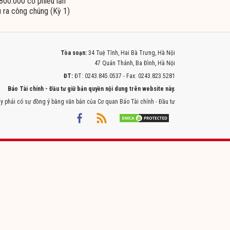
800.000 cổ phiếu lần
 ra công chúng (Kỳ 1)
Tòa soạn:
34 Tuệ Tĩnh, Hai Bà Trưng, Hà Nội
47 Quán Thánh, Ba Đình, Hà Nội
ĐT:
ĐT: 0243.845.0537 - Fax: 0243.823.5281
Báo Tài chính - Đầu tư giữ bản quyền nội dung trên website này.
y phải có sự đồng ý bằng văn bản của Cơ quan Báo Tài chính - Đầu tư
Powered by
ITMEDIA