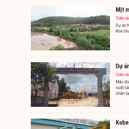
Mịt 
Toàn cả
Dự án N
Khê chư
Dự á
Toàn cả
Mặc dù
xuất sắ
chân tạ
Kobe