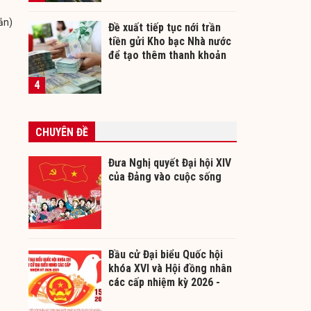
ản)
Đề xuất tiếp tục nới trần
tiền gửi Kho bạc Nhà nước
để tạo thêm thanh khoản
cho ngân hàng
4
CHUYÊN ĐỀ
Đưa Nghị quyết Đại hội XIV
của Đảng vào cuộc sống
Bầu cử Đại biểu Quốc hội
khóa XVI và Hội đồng nhân
các cấp nhiệm kỳ 2026 -
2031