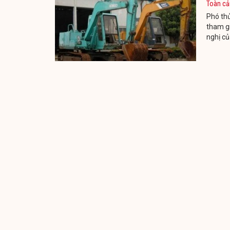
Toàn cả
Phó thủ
tham gi
nghị c