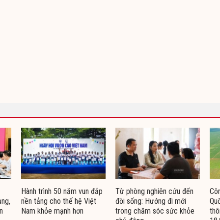
Hành trình 50 năm vun đắp
Từ phòng nghiên cứu đến
Côn
ụng,
nền tảng cho thế hệ Việt
đời sống: Hướng đi mới
Quố
n
Nam khỏe mạnh hơn
trong chăm sóc sức khỏe
thô