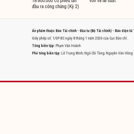
18.800.000 cổ phiếu lần
vốn và lãi suất
đầu ra công chúng (Kỳ 2)
Ấn phẩm thuộc Báo Tài chính - Đầu tư (Bộ Tài chính) - Báo điện tử
Giấy phép số: 1/GP-BC ngày 8 tháng 1 năm 2026 của Cục Báo chí.
Tổng biên tập:
Phạm Văn Hoành
Phó tổng biên tập:
Lê Trọng Minh; Ngô Chí Tùng; Nguyễn Văn Hồng
Trang chủ
Tòa soạn
Liên hệ quảng cáo