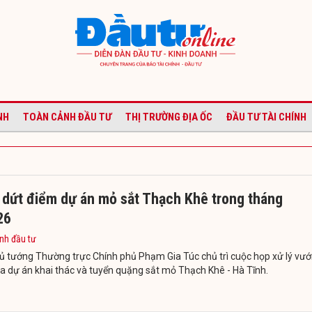
NH
TOÀN CẢNH ĐẦU TƯ
THỊ TRƯỜNG ĐỊA ỐC
ĐẦU TƯ TÀI CHÍNH
ý dứt điểm dự án mỏ sắt Thạch Khê trong tháng
26
nh đầu tư
ủ tướng Thường trực Chính phủ Phạm Gia Túc chủ trì cuộc họp xử lý vư
 dự án khai thác và tuyển quặng sắt mỏ Thạch Khê - Hà Tĩnh.