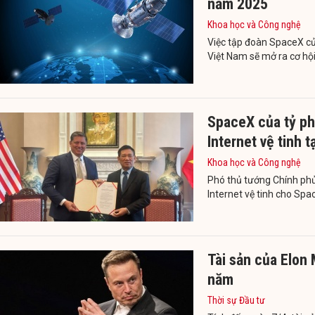
năm 2025
Khoa học và Công nghệ
Việc tập đoàn SpaceX củ
Việt Nam sẽ mở ra cơ hội
SpaceX của tỷ ph
Internet vệ tinh t
Khoa học và Công nghệ
Phó thủ tướng Chính phủ
Internet vệ tinh cho Spa
Tài sản của Elon
năm
Thời sự Đầu tư