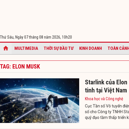
Thứ Sáu, Ngày 07 tháng 08 năm 2026,
10h20
MULTIMEDIA
THỜI SỰ ĐẦU TƯ
KINH DOANH
TOÀN CẢNH
TAG: ELON MUSK
Starlink của Elo
tinh tại Việt Nam
Khoa học và Công nghệ
Cục Tần số Vô tuyến điệ
số cho Công ty TNHH Sta
quỹ đạo tầm thấp triển k