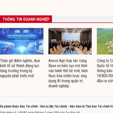
THÔNG TIN DOANH NGHIỆP
Tháo gỡ điểm nghẽn, đưa
Anova Agri hợp tác cùng
Công ty C
kinh tế số thành động lực
Base.vn kiến tạo mô hình
Quốc tế H
tăng trưởng trong kỷ
vận hành thế hệ mới, hiện
thông báo
nguyên phát triển mới
thực hóa chiến lược ứng
18.800.00
dụng AI trong quản trị
đầu ra cô
doanh nghiệp
Ấn phẩm thuộc Báo Tài chính - Đầu tư (Bộ Tài chính) - Báo điện tử Thời báo Tài chính V
Giấy phép số: 1/GP-BC ngày 8 tháng 1 năm 2026 của Cục Báo chí.