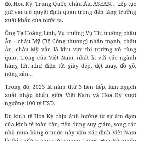
đó, Hoa Kỳ, Trung Quốc, châu Âu, ASEAN… tiếp tục
giữ vai trò quyết định quan trọng đến tăng trưởng
xuất khẩu của nước ta.
Ông Tạ Hoàng Linh, Vụ trưởng Vụ Thị trường châu
Âu - châu Mỹ (Bộ Công thương) nhấn mạnh, châu
Âu, châu Mỹ vẫn là khu vực thị trường vô cùng
quan trọng của Việt Nam, nhất là với các ngành
hàng lớn như điện tử, giày dép, dệt may, đồ gỗ,
nông sản…
Trong đó, 2023 là năm thứ 3 liên tiếp, kim ngạch
xuất nhập khẩu giữa Việt Nam và Hoa Kỳ vượt
ngưỡng 100 tỷ USD.
Dù kinh tế Hoa Kỳ chịu ảnh hưởng từ sự ảm đạm
của kinh tế toàn cầu,
tiêu dùng
suy giảm, song các
nhà mua hàng ở nước này vẫn xác định Việt Nam
là thị trường cung ứng quan trọng. Hoa Kỳ muốn