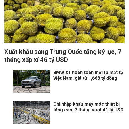
Xuất khẩu sang Trung Quốc tăng kỷ lục, 7
tháng xấp xỉ 46 tỷ USD
BMW X1 hoàn toàn mới ra mắt tại
Việt Nam, giá từ 1,668 tỷ đồng
Chi nhập khẩu máy móc thiết bị
tăng cao, 7 tháng vượt 41 tỷ USD