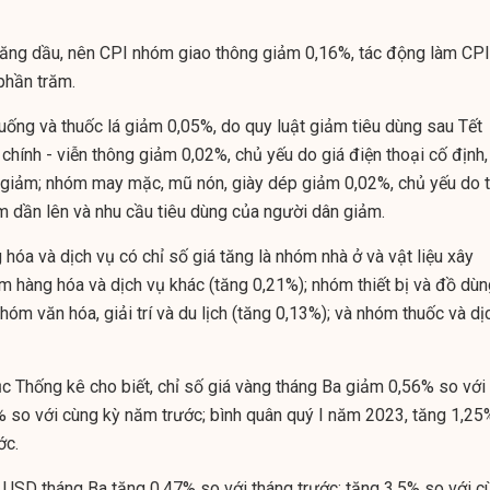
xăng dầu, nên CPI nhóm giao thông giảm 0,16%, tác động làm CPI
phần trăm.
ống và thuốc lá giảm 0,05%, do quy luật giảm tiêu dùng sau Tết
hính - viễn thông giảm 0,02%, chủ yếu do giá điện thoại cố định,
 giảm; nhóm may mặc, mũ nón, giày dép giảm 0,02%, chủ yếu do t
ấm dần lên và nhu cầu tiêu dùng của người dân giảm.
hóa và dịch vụ có chỉ số giá tăng là nhóm nhà ở và vật liệu xây
m hàng hóa và dịch vụ khác (tăng 0,21%); nhóm thiết bị và đồ dùn
nhóm văn hóa, giải trí và du lịch (tăng 0,13%); và nhóm thuốc và dị
c Thống kê cho biết, chỉ số giá vàng tháng Ba giảm 0,56% so với
% so với cùng kỳ năm trước; bình quân quý I năm 2023, tăng 1,25
ớc.
á USD tháng Ba tăng 0,47% so với tháng trước; tăng 3,5% so với c