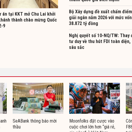
Bộ Xây dựng đề xuất chấm điểm
ự án tại KKT mở Chu Lai khởi
giải ngân năm 2026 với mức vốn
khánh thành chào mừng Quốc
38.872 tỷ đồng
2-9
Nghị quyết số 10-NQ/TW: Thay 
tư duy về thu hút FDI toàn diện,
sâu sắc
oanh
SeABank thông báo mời
Moonfolks đặt cược vào
Côn
n
thầu
cuộc chơi lớn hơn “giá rẻ,
F88