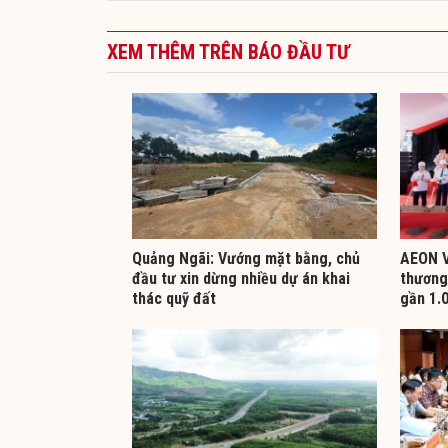
XEM THÊM TRÊN BÁO ĐẦU TƯ
Quảng Ngãi: Vướng mặt bằng, chủ
AEON V
đầu tư xin dừng nhiều dự án khai
thương 
thác quỹ đất
gần 1.