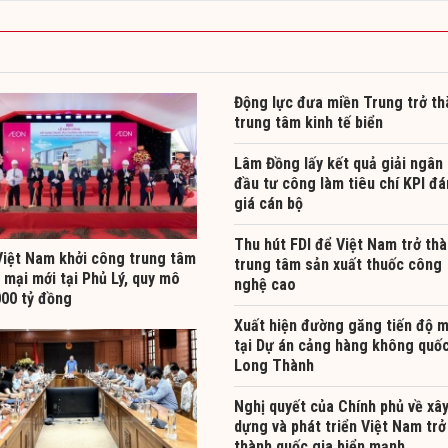
Động lực đưa miền Trung trở th
trung tâm kinh tế biển
Lâm Đồng lấy kết quả giải ngân
đầu tư công làm tiêu chí KPI đ
giá cán bộ
Thu hút FDI để Việt Nam trở th
iệt Nam khởi công trung tâm
trung tâm sản xuất thuốc công
mại mới tại Phủ Lý, quy mô
nghệ cao
000 tỷ đồng
Xuất hiện đường găng tiến độ m
tại Dự án cảng hàng không quốc
Long Thành
Nghị quyết của Chính phủ về xâ
dựng và phát triển Việt Nam trở
thành quốc gia biển mạnh