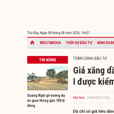
Thứ Bảy, Ngày 08 tháng 08 năm 2026,
16h21
MULTIMEDIA
THỜI SỰ ĐẦU TƯ
KINH DOA
TOÀN CẢNH ĐẦU TƯ
TIN NÓNG
Giá xăng d
I được kiể
Quảng Ngãi gỡ vướng dự
Nhã Nam
- 29/03/2023 15:54
án giao thông gần 700 tỷ
đồng
Dù chỉ số giá tiêu dù