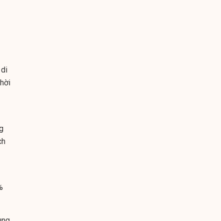
 di
hời
g
ch
%
ùng