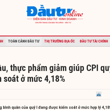
NH
TOÀN CẢNH ĐẦU TƯ
THỊ TRƯỜNG ĐỊA ỐC
ĐẦU TƯ TÀI CHÍNH
ầu, thực phẩm giảm giúp CPI qu
m soát ở mức 4,18%
ng bình quân của quý I đang được kiểm soát ở mức hợp lý 4,18