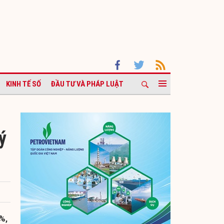
KINH TẾ SỐ
ĐẦU TƯ VÀ PHÁP LUẬT
ý
%,