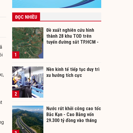
ĐỌC NHIỀU
Đề xuất nghiên cứu hình
thành 28 khu TOD trên
tuyến đường sắt TP.HCM -
ã
Cần Thơ
ồi
1
Nền kinh tế tiếp tục duy trì
c,
xu hướng tích cực
2
t
Nước rút khởi công cao tốc
Bắc Kạn - Cao Bằng vốn
29.300 tỷ đồng vào tháng
ng
12/2026