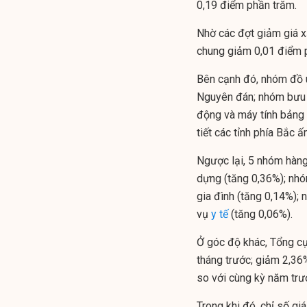
0,19 điểm phần trăm.
Nhờ các đợt giảm giá 
chung giảm 0,01 điểm 
Bên cạnh đó, nhóm đồ u
Nguyên đán; nhóm bưu c
động và máy tính bảng
tiết các tỉnh phía Bắc 
Ngược lại, 5 nhóm hàng 
dựng (tăng 0,36%); nhó
gia đình (tăng 0,14%); 
vụ
y tế
(tăng 0,06%).
Ở góc độ khác, Tổng cụ
tháng trước; giảm 2,36
so với cùng kỳ năm trư
Trong khi đó, chỉ số gi