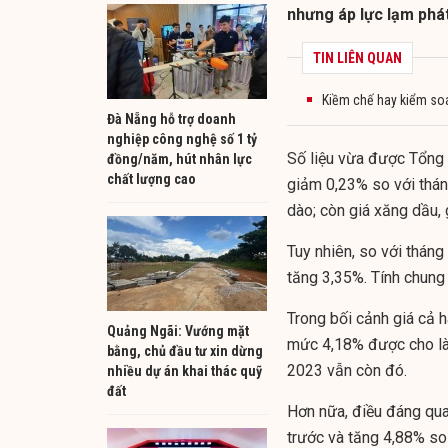
nhưng áp lực lạm phá
TIN LIÊN QUAN
Kiềm chế hay kiểm soá
Đà Nẵng hỗ trợ doanh
nghiệp công nghệ số 1 tỷ
Số liệu vừa được Tổng 
đồng/năm, hút nhân lực
chất lượng cao
giảm 0,23% so với thán
dào; còn giá xăng dầu, 
Tuy nhiên, so với thán
tăng 3,35%. Tính chung
Trong bối cảnh giá cả h
Quảng Ngãi: Vướng mặt
mức 4,18% được cho là 
bằng, chủ đầu tư xin dừng
2023 vẫn còn đó.
nhiều dự án khai thác quỹ
đất
Hơn nữa, điều đáng qua
trước và tăng 4,88% so