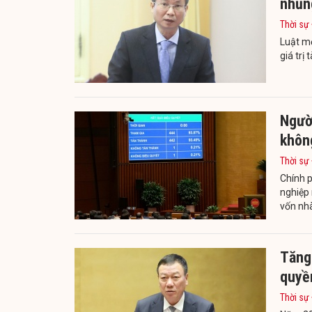
nhũn
Thời sự
Luật mớ
giá trị
Ngườ
không
Thời sự
Chính p
nghiệp 
vốn nh
Tăng
quyề
Thời sự