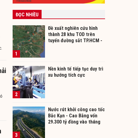
”
ĐỌC NHIỀU
Đề xuất nghiên cứu hình
thành 28 khu TOD trên
,
tuyến đường sắt TP.HCM -
Cần Thơ
c.
1
Nền kinh tế tiếp tục duy trì
hải
xu hướng tích cực
2
hó
Nước rút khởi công cao tốc
Bắc Kạn - Cao Bằng vốn
29.300 tỷ đồng vào tháng
12/2026
m
3