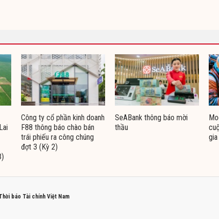
Công ty cổ phần kinh doanh
SeABank thông báo mời
Moo
Lai
F88 thông báo chào bán
thầu
cuộ
trái phiếu ra công chúng
gia
đợt 3 (Kỳ 2)
3)
 Thời báo Tài chính Việt Nam