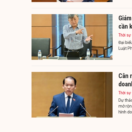
Giám
cần k
Thời sự
Đại biể
Luật P
Cân n
doan
Thời sự
Dự thả
mở rộng
hình d