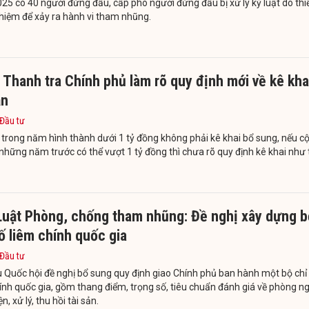
5 có 40 người đứng đầu, cấp phó người đứng đầu bị xử lý kỷ luật do thi
hiệm để xảy ra hành vi tham nhũng.
Thanh tra Chính phủ làm rõ quy định mới về kê kha
ản
 Đầu tư
 trong năm hình thành dưới 1 tỷ đồng không phải kê khai bổ sung, nếu c
những năm trước có thể vượt 1 tỷ đồng thì chưa rõ quy định kê khai như 
Luật Phòng, chống tham nhũng: Đề nghị xây dựng b
ố liêm chính quốc gia
 Đầu tư
u Quốc hội đề nghị bổ sung quy định giao Chính phủ ban hành một bộ chỉ
ính quốc gia, gồm thang điểm, trọng số, tiêu chuẩn đánh giá về phòng n
n, xử lý, thu hồi tài sản.