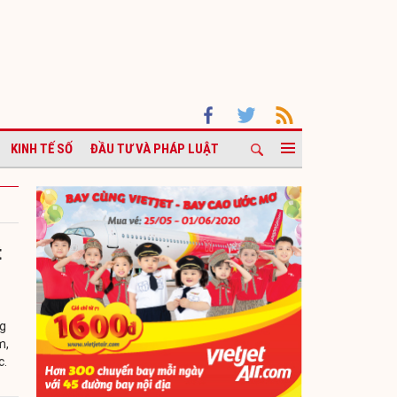
KINH TẾ SỐ
ĐẦU TƯ VÀ PHÁP LUẬT
t
ng
m,
c.