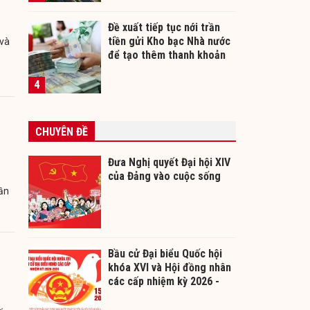
Đề xuất tiếp tục nới trần
tiền gửi Kho bạc Nhà nước
 và
để tạo thêm thanh khoản
cho ngân hàng
4
CHUYÊN ĐỀ
Đưa Nghị quyết Đại hội XIV
của Đảng vào cuộc sống
hần
Bầu cử Đại biểu Quốc hội
khóa XVI và Hội đồng nhân
các cấp nhiệm kỳ 2026 -
2031