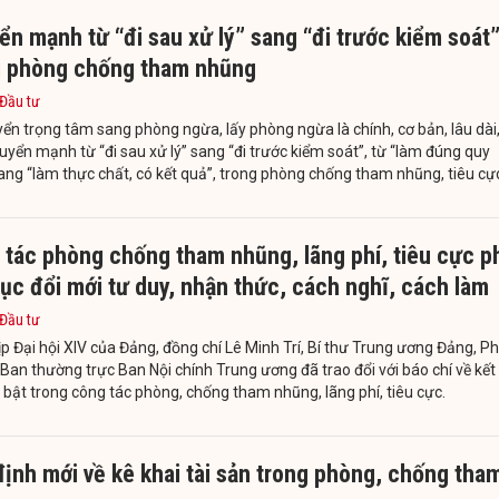
̉n mạnh từ “đi sau xử lý” sang “đi trước kiểm soát
g phòng chống tham nhũng
 Đầu tư
ển trọng tâm sang phòng ngừa, lấy phòng ngừa là chính, cơ bản, lâu dài
uyển mạnh từ “đi sau xử lý” sang “đi trước kiểm soát”, từ “làm đúng quy
 sang “làm thực chất, có kết quả”, trong phòng chống tham nhũng, tiêu cự
tác phòng chống tham nhũng, lãng phí, tiêu cực p
tục đổi mới tư duy, nhận thức, cách nghĩ, cách làm
 Đầu tư
p Đại hội XIV của Đảng, đồng chí Lê Minh Trí, Bí thư Trung ương Đảng, P
Ban thường trực Ban Nội chính Trung ương đã trao đổi với báo chí về kết
 bật trong công tác phòng, chống tham nhũng, lãng phí, tiêu cực.
ịnh mới về kê khai tài sản trong phòng, chống tha