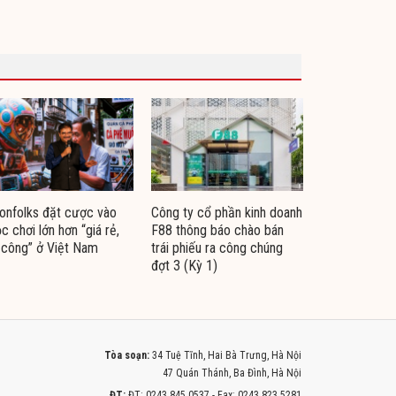
nfolks đặt cược vào
Công ty cổ phần kinh doanh
c chơi lớn hơn “giá rẻ,
F88 thông báo chào bán
 công” ở Việt Nam
trái phiếu ra công chúng
đợt 3 (Kỳ 1)
Tòa soạn:
34 Tuệ Tĩnh, Hai Bà Trưng, Hà Nội
47 Quán Thánh, Ba Đình, Hà Nội
ĐT:
ĐT: 0243.845.0537 - Fax: 0243.823.5281