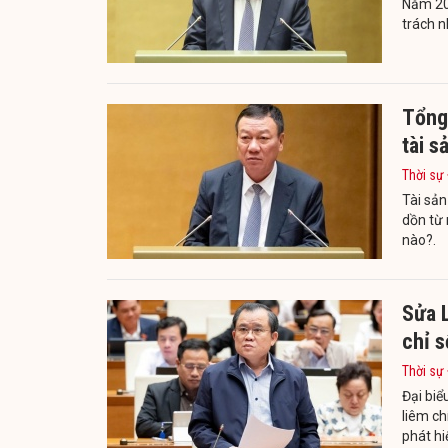
Năm 202
trách n
Tổng 
tài s
Thời sự
Tài sản
dồn từ 
nào?.
Sửa 
chỉ s
Thời sự
Đại biể
liêm ch
phát hiệ