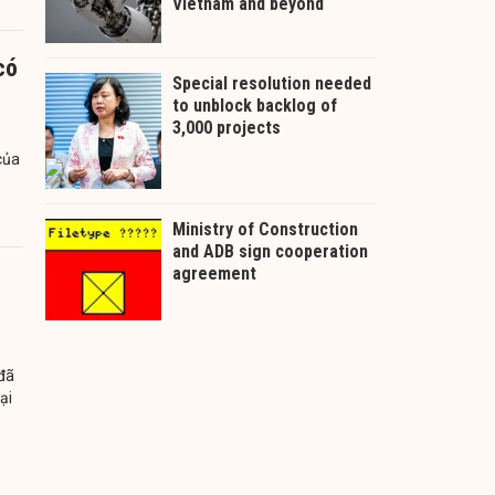
có
của
đã
ại