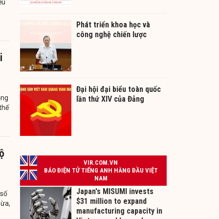
ếu
Phát triển khoa học và
công nghệ chiến lược
i
Đại hội đại biểu toàn quốc
ộng
lần thứ XIV của Đảng
thế
ộ
 số
gừa,