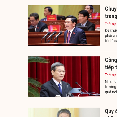
Chuyê
tron
Thời sự
Để chuy
phải ch
trình”
Công 
tiếp 
Thời sự
Nhân dị
trưởng 
quả nổi
Quy đ