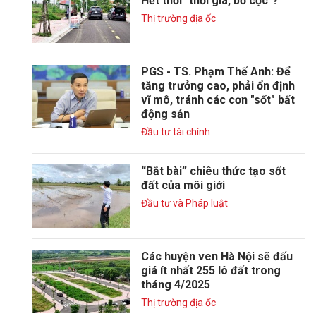
Hết thời "thổi giá, bỏ cọc"?
Thị trường địa ốc
PGS - TS. Phạm Thế Anh: Để
tăng trưởng cao, phải ổn định
vĩ mô, tránh các cơn "sốt" bất
động sản
Đầu tư tài chính
“Bắt bài” chiêu thức tạo sốt
đất của môi giới
Đầu tư và Pháp luật
Các huyện ven Hà Nội sẽ đấu
giá ít nhất 255 lô đất trong
tháng 4/2025
Thị trường địa ốc