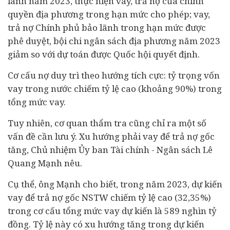
lãnh năm 2023, thực hiện vay, trả nợ của chính
quyền địa phương trong hạn mức cho phép; vay,
trả nợ Chính phủ bảo lãnh trong hạn mức được
phê duyệt, bội chi ngân sách địa phương năm 2023
giảm so với dự toán được Quốc hội quyết định.
Cơ cấu nợ duy trì theo hướng tích cực: tỷ trọng vốn
vay trong nước chiếm tỷ lệ cao (khoảng 90%) trong
tổng mức vay.
Tuy nhiên, cơ quan thẩm tra cũng chỉ ra một số
vấn đề cần lưu ý. Xu hướng phải vay để trả nợ gốc
tăng, Chủ nhiệm Ủy ban Tài chính - Ngân sách Lê
Quang Mạnh nêu.
Cụ thể, ông Mạnh cho biết, trong năm 2023, dự kiến
vay để trả nợ gốc NSTW chiếm tỷ lệ cao (32,35%)
trong cơ cấu tổng mức vay dự kiến là 589 nghìn tỷ
đồng. Tỷ lệ này có xu hướng tăng trong dự kiến