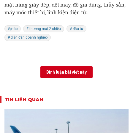
mặt hàng giày dép, dệt may, đồ gia dụng, thủy sản,
máy móc thiết bị, linh kiện điện tử...
#pháp
# thương mại 2 chiều
# đầu tư
# diễn đàn doanh nghiệp
Bình luận bài viết này
TIN LIÊN QUAN