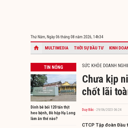
Thứ Năm, Ngày 06 tháng 08 năm 2026,
14h34
MULTIMEDIA
THỜI SỰ ĐẦU TƯ
KINH DOA
SỨC KHỎE DOANH NGHI
TIN NÓNG
Chưa kịp n
chốt lãi to
Dính bê bối 120 tấn thịt
Duy Bắc
- 29/06/2023 06:24
heo bệnh, Đồ hộp Hạ Long
làm ăn thế nào?
CTCP Tập đoàn Đầu t