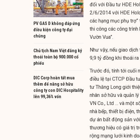
đối với Đầu tư HDE Hol
2/6/2014 với HDE Holdi
các hạng mục phụ trợ” 
PV GAS D không đáp ứng
thi công các công trình
điều kiện công ty đại
chúng
Vườn Vua”.
Như vậy, nếu giao dịch 
Chủ tịch Nam Việt đăng ký
thoái toàn bộ 900.000 cổ
9,9 tỷ đồng khi thoái 
phiếu
Trước đó, tính tới cuố
DIC Corp hoàn tất mua
điều lệ tại CTCP Đầu t
thêm để nâng sở hữu
tư Thăng Long giới thi
công ty con DIC Hospitality
nhân sở hữu và quản lý
lên 99,36% vốn
VN Co., Ltd … và một số
nhà bếp, thiết bị điện,
dự án bất động sản với 
thương hiệu có giá trị 
rộng mạng lưới kinh doa