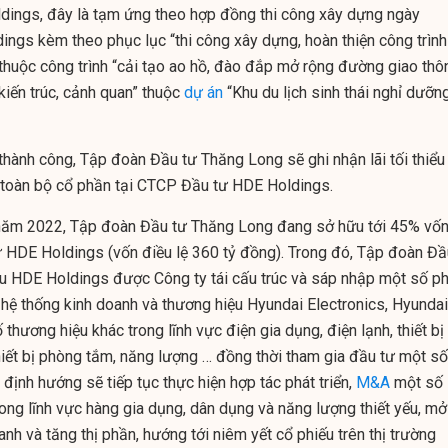
dings, đây là tạm ứng theo hợp đồng thi công xây dựng ngày
ngs kèm theo phục lục “thi công xây dựng, hoàn thiện công trình
thuộc công trình “cải tạo ao hồ, đào đắp mở rộng đường giao thô
 kiến trúc, cảnh quan” thuộc
dự án
“Khu du lịch sinh thái nghỉ dưỡn
thành công, Tập đoàn Đầu tư Thăng Long sẽ ghi nhận lãi tối thiểu
ra toàn bộ cổ phần tại CTCP Đầu tư HDE Holdings.
i năm 2022, Tập đoàn Đầu tư Thăng Long đang sở hữu tới 45% vố
ư HDE Holdings (vốn điều lệ 360 tỷ đồng). Trong đó, Tập đoàn Đầ
ệu HDE Holdings được Công ty tái cấu trúc và sáp nhập một số p
 hệ thống kinh doanh và thương hiệu Hyundai Electronics, Hyundai
 thương hiệu khác trong lĩnh vực điện gia dụng, điện lạnh, thiết bị
 thiết bị phòng tắm, năng lượng … đồng thời tham gia đầu tư một số
định hướng sẽ tiếp tục thực hiện hợp tác phát triển,
M&A
một số
trong lĩnh vực hàng gia dụng, dân dụng và năng lượng thiết yếu, mở
nh và tăng thị phần, hướng tới niêm yết cổ phiếu trên thị trường