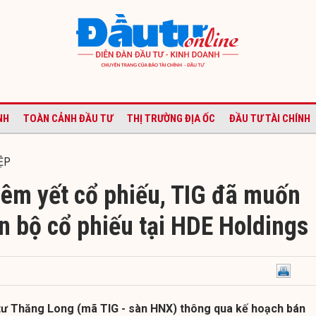
NH
TOÀN CẢNH ĐẦU TƯ
THỊ TRƯỜNG ĐỊA ỐC
ĐẦU TƯ TÀI CHÍNH
ỆP
iêm yết cổ phiếu, TIG đã muốn
àn bộ cổ phiếu tại HDE Holdings
ư Thăng Long (mã TIG - sàn HNX) thông qua kế hoạch bán