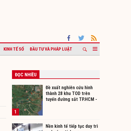
KINH TẾ SỐ
ĐẦU TƯ VÀ PHÁP LUẬT
ĐỌC NHIỀU
Đề xuất nghiên cứu hình
thành 28 khu TOD trên
tuyến đường sắt TP.HCM -
Cần Thơ
1
Nền kinh tế tiếp tục duy trì