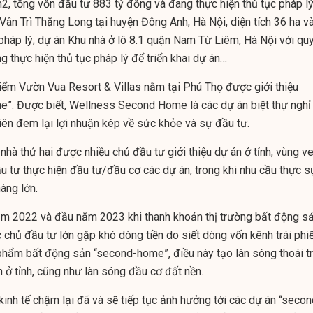
2, tổng vốn đầu tư 883 tỷ đồng và đang thực hiện thủ tục pháp l
Vân Trì Thăng Long tại huyện Đông Anh, Hà Nội, diện tích 36 ha v
 pháp lý; dự án Khu nhà ở lô 8.1 quận Nam Từ Liêm, Hà Nội với qu
 thực hiện thủ tục pháp lý để triển khai dự án…
iểm Vườn Vua Resort & Villas nằm tại Phú Thọ được giới thiệu
”. Được biết, Wellness Second Home là các dự án biệt thự nghỉ
iên đem lại lợi nhuận kép về sức khỏe và sự đầu tư.
 nhà thứ hai được nhiều chủ đầu tư giới thiệu dự án ở tỉnh, vùng v
u tư thực hiện đầu tư/đầu cơ các dự án, trong khi nhu cầu thực s
àng lớn.
ăm 2022 và đầu năm 2023 khi thanh khoản thị trường bất động s
 chủ đầu tư lớn gặp khó dòng tiền do siết dòng vốn kênh trái phi
phẩm bất động sản “second-home”, điều này tạo làn sóng thoái t
 ở tỉnh, cũng như làn sóng đầu cơ đất nền.
kinh tế chậm lại đã và sẽ tiếp tục ảnh hưởng tới các dự án “secon