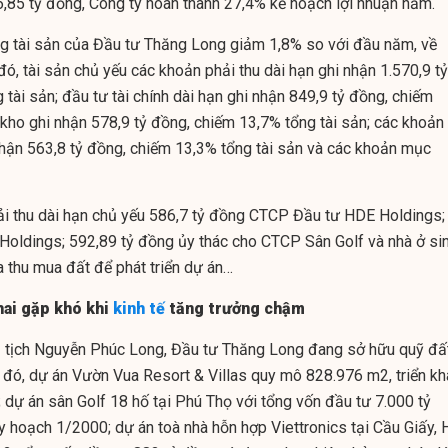
6,85 tỷ đồng, Công ty hoàn thành 27,4% kế hoạch lợi nhuận năm.
ng tài sản của Đầu tư Thăng Long giảm 1,8% so với đầu năm, về
đó, tài sản chủ yếu các khoản phải thu dài hạn ghi nhận 1.570,9 tỷ
tài sản; đầu tư tài chính dài hạn ghi nhận 849,9 tỷ đồng, chiếm
 kho ghi nhận 578,9 tỷ đồng, chiếm 13,7% tổng tài sản; các khoản
nhận 563,8 tỷ đồng, chiếm 13,3% tổng tài sản và các khoản mục
ải thu dài hạn chủ yếu 586,7 tỷ đồng CTCP Đầu tư HDE Holdings;
oldings; 592,89 tỷ đồng ủy thác cho CTCP Sân Golf và nhà ở si
 thu mua đất để phát triển dự án…
hai gặp khó khi
kinh tế
tăng trưởng chậm
ủ tịch Nguyễn Phúc Long, Đầu tư Thăng Long đang sở hữu quỹ đấ
 đó, dự án Vườn Vua Resort & Villas quy mô 828.976 m2, triển kh
dự án sân Golf 18 hố tại Phú Thọ với tổng vốn đầu tư 7.000 tỷ
y hoạch 1/2000; dự án toà nhà hỗn hợp Viettronics tại Cầu Giấy, 