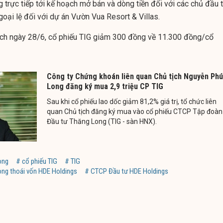
trực tiếp tới kế hoạch mở bán và dòng tiền đối với các chủ đầu t
oại lệ đối với dự án Vườn Vua Resort & Villas.
ịch ngày 28/6, cổ phiếu TIG giảm 300 đồng về 11.300 đồng/cổ
Công ty Chứng khoán liên quan Chủ tịch Nguyễn Ph
Long đăng ký mua 2,9 triệu CP TIG
Sau khi cổ phiếu lao dốc giảm 81,2% giá trị, tổ chức liên
quan Chủ tịch đăng ký mua vào cổ phiếu CTCP Tập đoàn
Đầu tư Thăng Long (TIG - sàn HNX).
ong
# cổ phiếu TIG
# TIG
ong thoái vốn HDE Holdings
# CTCP Đầu tư HDE Holdings