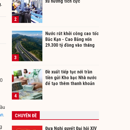
xu hướng tích cực
.
2
Nước rút khởi công cao tốc
Bắc Kạn - Cao Bằng vốn
29.300 tỷ đồng vào tháng
12/2026
3
Đề xuất tiếp tục nới trần
tiền gửi Kho bạc Nhà nước
00
để tạo thêm thanh khoản
cho ngân hàng
4
đầu
ản
.
CHUYÊN ĐỀ
g
Đưa Nghị quyết Đại hội XIV