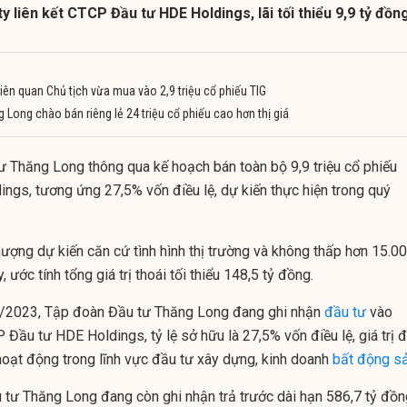
y liên kết CTCP Đầu tư HDE Holdings, lãi tối thiểu 9,9 tỷ đồng
iên quan Chủ tịch vừa mua vào 2,9 triệu cổ phiếu TIG
Long chào bán riêng lẻ 24 triệu cổ phiếu cao hơn thị giá
ư Thăng Long thông qua kế hoạch bán toàn bộ 9,9 triệu cổ phiếu
gs, tương ứng 27,5% vốn điều lệ, dự kiến thực hiện trong quý
hượng dự kiến căn cứ tình hình thị trường và không thấp hơn 15.0
ước tính tổng giá trị thoái tối thiểu 148,5 tỷ đồng.
/3/2023, Tập đoàn Đầu tư Thăng Long đang ghi nhận
đầu tư
vào
P Đầu tư HDE Holdings, tỷ lệ sở hữu là 27,5% vốn điều lệ, giá trị 
 hoạt động trong lĩnh vực đầu tư xây dựng, kinh doanh
bất động s
 tư Thăng Long đang còn ghi nhận trả trước dài hạn 586,7 tỷ đồn