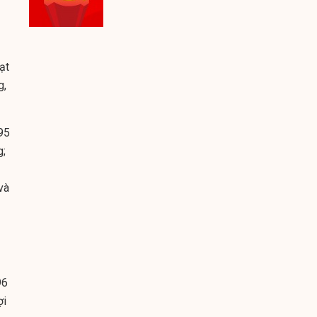
ạt
g,
95
g;
và
96
ợi