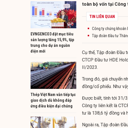
toàn bộ vốn tại Công t
TIN LIÊN QUAN
Công ty chứng khoán l
EVNGENCO3 đặt mục tiêu
Tập đoàn Đầu tư Thăng 
sản lượng tăng 15,9%, tập
trung cho dự án nguồn
điện mới
Cụ thể, Tập đoàn Đầu t
CTCP Đầu tư HDE Holdin
II/2023.
Trong đó, giá chuyển n
đồng/cổ phiếu. Như vậy, 
Thép Việt Nam vẫn tiếp tục
Được biết, tính tới 31
giao dịch dù không đáp
Công ty liên kết là CTC
ứng điều kiện đại chúng
tư là 138,6 tỷ đồng và
Ngoài ra, Tập đoàn Đầu