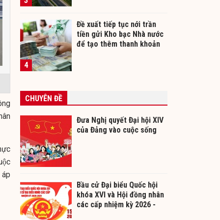
3
Đề xuất tiếp tục nới trần
tiền gửi Kho bạc Nhà nước
để tạo thêm thanh khoản
cho ngân hàng
4
CHUYÊN ĐỀ
hông
nhân
Đưa Nghị quyết Đại hội XIV
của Đảng vào cuộc sống
hực
uộc
 áp
Bầu cử Đại biểu Quốc hội
khóa XVI và Hội đồng nhân
các cấp nhiệm kỳ 2026 -
2031