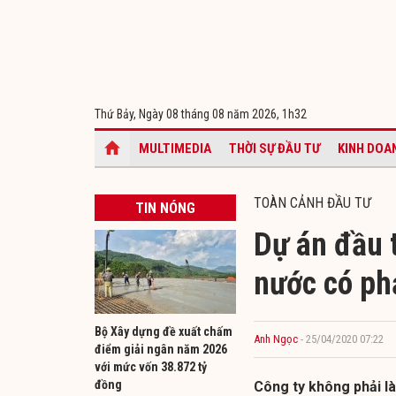
Thứ Bảy, Ngày 08 tháng 08 năm 2026,
1h32
MULTIMEDIA
THỜI SỰ ĐẦU TƯ
KINH DOA
TOÀN CẢNH ĐẦU TƯ
TIN NÓNG
Dự án đầu 
nước có ph
Bộ Xây dựng đề xuất chấm
Anh Ngọc
- 25/04/2020 07:22
điểm giải ngân năm 2026
với mức vốn 38.872 tỷ
đồng
Công ty không phải là