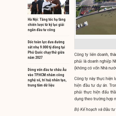
Hà Nội: Tăng tốc hạ tầng
chiến lược từ kỷ lục giải
ngân đầu tư công
Dốc toàn lực đưa đường
sắt nhẹ 9.000 tỷ đồng tại
Phú Quốc chạy thử giữa
Công ty liên doanh, thà
năm 2027
phải là doanh nghiệp 
(không có vốn Nhà nướ
Dòng vốn đầu tư châu Âu
vào TP.HCM nhắm công
Công ty này thực hiện lựa
nghệ số, trí tuệ nhân tạo,
hiện đầu tư dự án. Tro
trung tâm dữ liệu
phải thực hiện đấu th
dụng theo trường hợp na
Bộ Kế hoạch và Đầu tư 