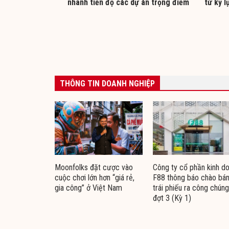
nhanh tiến độ các dự án trọng điểm
từ kỷ l
THÔNG TIN DOANH NGHIỆP
Moonfolks đặt cược vào
Công ty cổ phần kinh d
cuộc chơi lớn hơn “giá rẻ,
F88 thông báo chào bá
gia công” ở Việt Nam
trái phiếu ra công chúng
đợt 3 (Kỳ 1)