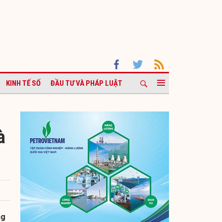
KINH TẾ SỐ
ĐẦU TƯ VÀ PHÁP LUẬT
à
ng