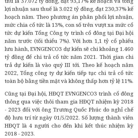
thu là 37.072 tỷ đồng, đạt 93,17% kế hoạch và tổng
lợi nhuận sau thuế là 3.022 tỷ đồng, đạt 230,37% kế
hoạch năm. Theo phương án phân phối lợi nhuận,
mức chia cổ tức là 13%, con số trên vượt xa mức cổ
tức dự kiến Tổng Công ty trình cổ đông tại Đại hội
năm trước (tối thiểu 7%). Với hơn 1,1 tỷ cổ phiếu
lưu hành, EVNGENCO3 dự kiến sẽ chi khoảng 1.460
tỷ đồng để chi trả cổ tức năm 2021. Thời gian chi
trả dự kiến là vào quý III tới. Theo kế hoạch năm
2022, Tổng công ty dự kiến tiếp tục chi trả cổ tức
toàn bộ bằng tiền mặt và không thấp hơn tỷ lệ 11%.
Cũng tại Đại hội, HĐQT EVNGENCO3 trình cổ đông
thông qua việc thôi tham gia HĐQT nhiệm kỳ 2018
- 2023 đối với ông Trương Quốc Phúc do nghỉ chế
độ hưu trí từ ngày 01/5/2022. Số lượng thành viên
HĐQT là 4 người cho đến khi kết thúc nhiệm kỳ
2018 - 2023.