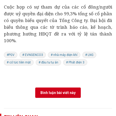
Cuộc họp có sự tham dự của các cổ đông/người
được uỷ quyền đại diện cho 99,3% tổng số cổ phần
có quyền biểu quyết của Tổng Công ty. Đại hội đã
biểu thông qua các tờ trình báo cáo, kế hoạch,
phương hướng HĐQT đề ra với tỷ lệ tán thành
100%.
#PGV
# EVNGENCO3
# nhà máy điện khí
# LNG
# cổ tức tiền mặt
# đầu tư tự án
# Phát điện 3
Bình luận bài viết này