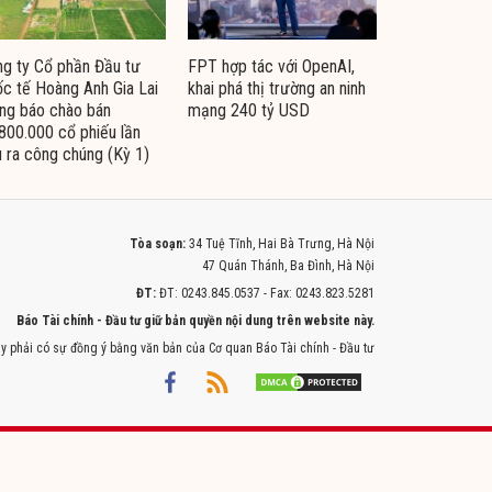
g ty Cổ phần Đầu tư
FPT hợp tác với OpenAI,
c tế Hoàng Anh Gia Lai
khai phá thị trường an ninh
ng báo chào bán
mạng 240 tỷ USD
800.000 cổ phiếu lần
 ra công chúng (Kỳ 1)
Tòa soạn:
34 Tuệ Tĩnh, Hai Bà Trưng, Hà Nội
47 Quán Thánh, Ba Đình, Hà Nội
ĐT:
ĐT: 0243.845.0537 - Fax: 0243.823.5281
Báo Tài chính - Đầu tư giữ bản quyền nội dung trên website này.
y phải có sự đồng ý bằng văn bản của Cơ quan Báo Tài chính - Đầu tư
Powered by
ITMEDIA