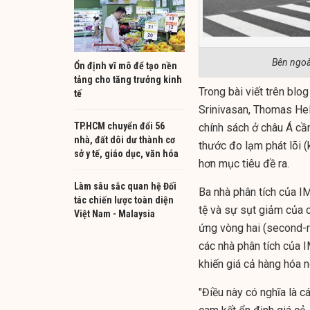
Bên ngoà
Ổn định vĩ mô để tạo nền
tảng cho tăng trưởng kinh
Trong bài viết trên blo
tế
Srinivasan, Thomas Hel
TP.HCM chuyển đổi 56
chính sách ở châu Á cần
nhà, đất dôi dư thành cơ
thước đo lạm phát lõi 
sở y tế, giáo dục, văn hóa
hơn mục tiêu đề ra.
Làm sâu sắc quan hệ Đối
Ba nhà phân tích của I
tác chiến lược toàn diện
tệ và sự sụt giảm của c
Việt Nam - Malaysia
ứng vòng hai (second-r
các nhà phân tích của 
khiến giá cả hàng hóa n
"Điều này có nghĩa là 