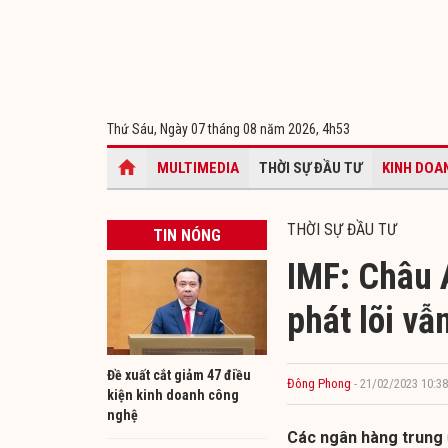
Thứ Sáu, Ngày 07 tháng 08 năm 2026,
4h53
MULTIMEDIA
THỜI SỰ ĐẦU TƯ
KINH DOA
THỜI SỰ ĐẦU TƯ
TIN NÓNG
IMF: Châu 
phát lõi vẫ
​Đề xuất cắt giảm 47 điều
Đông Phong
- 21/02/2023 10:38
kiện kinh doanh công
nghệ
Các ngân hàng trung ư