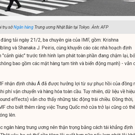
i trụ sở
Ngân hàng
Trung ương Nhật Bản tại Tokyo. Ảnh: AFP
g đăng tải ngày 21/2, ba chuyên gia của IMF, gồm: Krishna
bling và Shanaka J. Peiris, cùng khuyến cáo các nhà hoạch định
 "cảnh giác" trước tình hình lạm phát toàn phần đang chậm lại, bở
(không bao gồm các mặt hàng tạm tính và biến động mạnh) - vẫn 
MF nhận định châu Á đã được hưởng lợi từ sự phục hồi của đồng 
hi phí vận chuyển và hàng hóa toàn cầu. Tuy nhiên, dữ liệu về hiệu
ound effects) vẫn cho thấy những tác động trái chiều. Đồng thời,
IMF cho biết thêm rằng việc Trung Quốc mở cửa trở lại cũng có th
óng lên.
các ngân hàng trung ương nên thận trọng bằng cách tái khẳng định