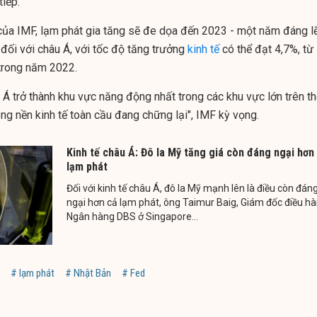
tiếp.
ủa IMF, lạm phát gia tăng sẽ đe dọa đến 2023 - một năm đáng l
đối với châu Á, với tốc độ tăng trưởng
kinh tế
có thể đạt 4,7%, từ
trong năm 2022.
 Á trở thành khu vực năng động nhất trong các khu vực lớn trên t
ong nền kinh tế toàn cầu đang chững lại", IMF kỳ vọng.
Kinh tế châu Á: Đô la Mỹ tăng giá còn đáng ngại hơn
lạm phát
Đối với kinh tế châu Á, đô la Mỹ mạnh lên là điều còn đán
ngại hơn cả lạm phát, ông Taimur Baig, Giám đốc điều h
Ngân hàng DBS ở Singapore...
# lạm phát
# Nhật Bản
# Fed