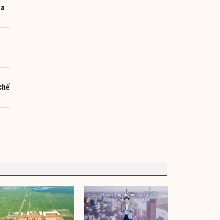
oa
chế