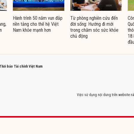
Hành trình 50 năm vun đắp
Từ phòng nghiên cứu đến
Côn
ụng,
nền tảng cho thế hệ Việt
đời sống: Hướng đi mới
Quố
n
Nam khỏe mạnh hơn
trong chăm sóc sức khỏe
thô
chủ động
18.
đầu
 Thời báo Tài chính Việt Nam
Việc sử dụng nội dung trên website nà