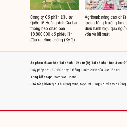
Công ty Cổ phần Đầu tư
Agribank nâng cao chất
Quốc tế Hoàng Anh Gia Lai
lượng tăng trưởng tín d
thông báo chào bán
điều hành hiệu quả nguồ
18.800.000 cổ phiếu lần
vốn và lãi suất
đầu ra công chúng (Kỳ 2)
Ấn phẩm thuộc Báo Tài chính - Đầu tư (Bộ Tài chính) - Báo điện tử
Giấy phép số: 1/GP-BC ngày 8 tháng 1 năm 2026 của Cục Báo chí.
Tổng biên tập:
Phạm Văn Hoành
Phó tổng biên tập:
Lê Trọng Minh; Ngô Chí Tùng; Nguyễn Văn Hồng
Trang chủ
Tòa soạn
Liên hệ quảng cáo