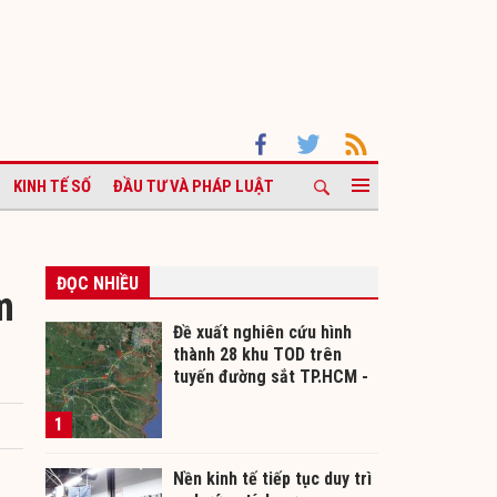
KINH TẾ SỐ
ĐẦU TƯ VÀ PHÁP LUẬT
ĐỌC NHIỀU
m
Đề xuất nghiên cứu hình
thành 28 khu TOD trên
tuyến đường sắt TP.HCM -
Cần Thơ
1
Nền kinh tế tiếp tục duy trì