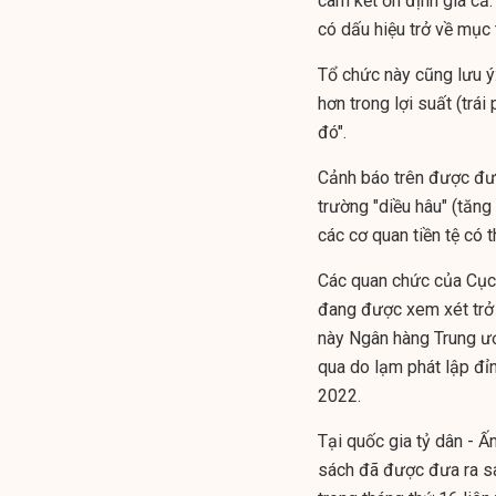
cam kết ổn định giá cả.
có dấu hiệu trở về mục 
Tổ chức này cũng lưu ý:
hơn trong lợi suất (trá
đó".
Cảnh báo trên được đưa 
trường "diều hâu" (tăng
các cơ quan tiền tệ có t
Các quan chức của Cục 
đang được xem xét trở 
này Ngân hàng Trung ươ
qua do lạm phát lập đỉ
2022.
Tại quốc gia tỷ dân - Ấ
sách đã được đưa ra sa