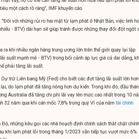
 Thật vậy, họ có thể cần tăng lãi suất hơn nữa nếu lạm phát lõi kh
tiêu một cách rõ ràng", IMF khuyến cáo.
 "Đối với những rủi ro hai mặt từ lạm phát ở Nhật Bản, việc linh h
i phiếu - BTV) dài hạn sẽ giúp tránh được những thay đổi đột ngột 
ra khi nhiều ngân hàng trung ương lớn trên thế giới quay lại lập
 lãi suất mạnh mẽ - BTV) trong bối cảnh áp lực giá cả dai dẳng, k
hể phải tăng lãi suất.
Dự trữ Liên bang Mỹ (Fed) cho biết các đợt tăng lãi suất lớn hơn
lại, do lạm phát đã tăng nóng hơn dự kiến. Trong khi đó, đầu thá
ng Australia đã tăng chi phí lãi vay lên mức cao nhất trong 10 n
nh 32 năm qua khi cán mốc 7,8% trong quý VI của năm
tài chính
n Độ, những kêu gọi các nhà hoạch định chính sách thắt chặt chín
u khi lạm phát lõi trong tháng 1/2023 vẫn tiếp tục vượt mức 6%