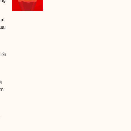
ông
oạt
sau
hiến
ng
ăm
h