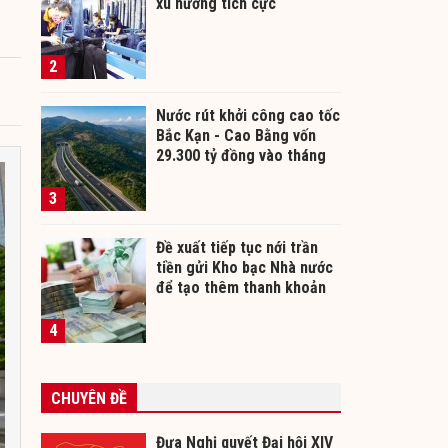
xu hướng tích cực
2
Nước rút khởi công cao tốc
Bắc Kạn - Cao Bằng vốn
29.300 tỷ đồng vào tháng
12/2026
3
Đề xuất tiếp tục nới trần
tiền gửi Kho bạc Nhà nước
để tạo thêm thanh khoản
cho ngân hàng
4
CHUYÊN ĐỀ
Đưa Nghị quyết Đại hội XIV