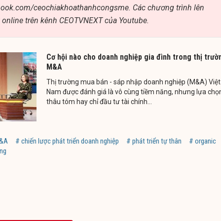
book.com/ceochiakhoathanhcongsme. Các chương trình lên
 online trên kênh CEOTVNEXT của Youtube.
Cơ hội nào cho doanh nghiệp gia đình trong thị trườ
M&A
Thị trường mua bán - sáp nhập doanh nghiệp (M&A) Việt
Nam được đánh giá là vô cùng tiềm năng, nhưng lựa chọ
thâu tóm hay chỉ đầu tư tài chính...
&A
# chiến lược phát triển doanh nghiệp
# phát triển tự thân
# organic
ông