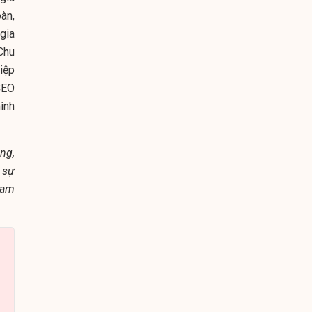
àn,
gia
Chu
iệp
CEO
ình
ng,
 sự
Nam