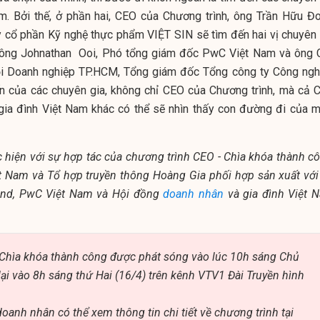
ệm. Bởi thế, ở phần hai, CEO của Chương trình, ông Trần Hữu Đo
 cổ phần Kỹ nghệ thực phẩm VIỆT SIN sẽ tìm đến hai vị chuyên 
 ông
Johnathan
Ooi, Phó tổng giám đốc PwC Việt Nam và ông 
ội Doanh nghiệp TP.HCM, Tổng giám đốc Tổng công ty Công ngh
ến của các chuyên gia, không chỉ CEO của Chương trình, mà cả 
gia đình Việt Nam khác có thể sẽ nhìn thấy con đường đi của m
hiện với sự hợp tác của chương trình CEO - Chìa khóa thành cô
ệt Nam và Tổ hợp truyền thông Hoàng Gia phối hợp sản xuất với
and, PwC Việt Nam và Hội đồng
doanh nhân
và gia đình Việt 
 Chìa khóa thành công được phát sóng vào lúc 10h sáng Chủ
lại vào 8h sáng thứ Hai (16/4) trên kênh VTV1 Đài Truyền hình
oanh nhân có thể xem thông tin chi tiết về chương trình tại