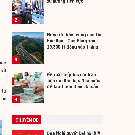
xu hướng tích cực
2
Nước rút khởi công cao tốc
Bắc Kạn - Cao Bằng vốn
29.300 tỷ đồng vào tháng
12/2026
3
heo
 rất
Đề xuất tiếp tục nới trần
tiền gửi Kho bạc Nhà nước
để tạo thêm thanh khoản
, từ
cho ngân hàng
hân
4
CHUYÊN ĐỀ
Đưa Nghị quyết Đại hội XIV