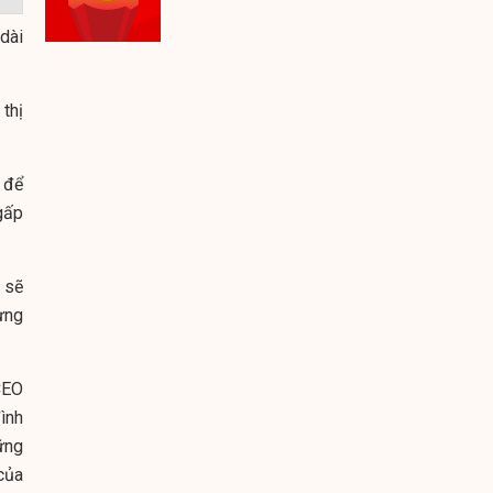
 dài
thị
 để
gấp
 sẽ
ựng
CEO
ình
ững
của