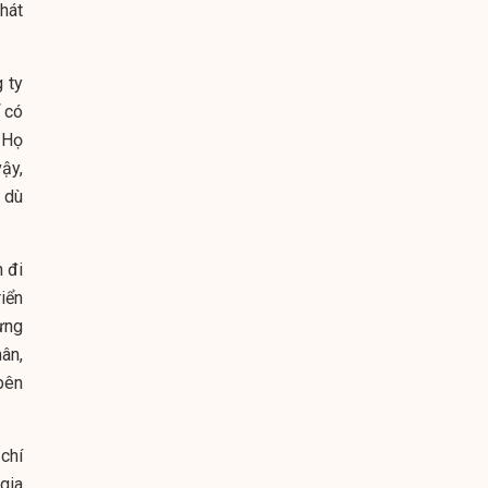
hát
 ty
 có
 Họ
ậy,
 dù
 đi
iển
ưng
ân,
bên
chí
gia