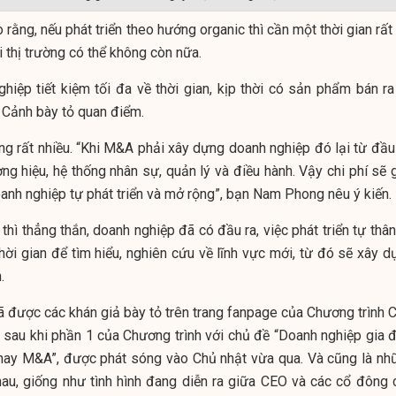
rằng, nếu phát triển theo hướng organic thì cần một thời gian rất
ội thị trường có thể không còn nữa.
iệp tiết kiệm tối đa về thời gian, kịp thời có sản phẩm bán ra 
 Cảnh bày tỏ quan điểm.
ũng rất nhiều. “Khi M&A phải xây dựng doanh nghiệp đó lại từ đầu
ng hiệu, hệ thống nhân sự, quản lý và điều hành. Vậy chi phí sẽ 
oanh nghiệp tự phát triển và mở rộng”, bạn Nam Phong nêu ý kiến.
ì thẳng thắn, doanh nghiệp đã có đầu ra, việc phát triển tự thân
hời gian để tìm hiểu, nghiên cứu về lĩnh vực mới, từ đó sẽ xây d
.
đã được các khán giả bày tỏ trên trang fanpage của Chương trình 
, sau khi phần 1 của Chương trình với chủ đề “Doanh nghiệp gia đ
 hay M&A”, được phát sóng vào Chủ nhật vừa qua. Và cũng là nh
hau, giống như tình hình đang diễn ra giữa CEO và các cổ đông 