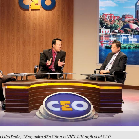
 Hữu Đoàn, Tổng giám đốc Công ty VIỆT SIN ngồi vị trí CEO