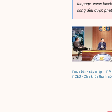
fanpage: www.face
sóng đều được phát
#mua bán - sáp nhập
# M
# CEO - Chìa khóa thành c