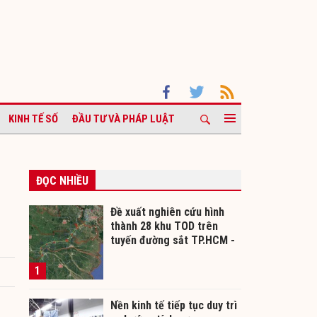
KINH TẾ SỐ
ĐẦU TƯ VÀ PHÁP LUẬT
ĐỌC NHIỀU
Đề xuất nghiên cứu hình
thành 28 khu TOD trên
tuyến đường sắt TP.HCM -
Cần Thơ
1
Nền kinh tế tiếp tục duy trì