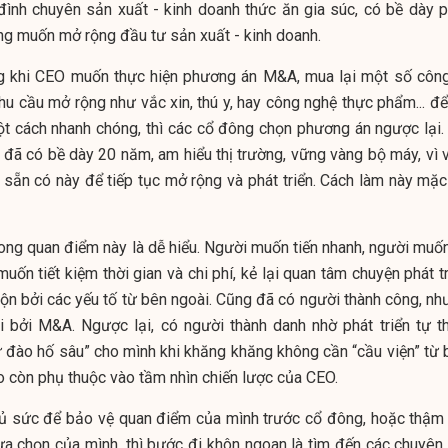
đình chuyên sản xuất - kinh doanh thức ăn gia súc, có bề dày p
ng muốn mở rộng đầu tư sản xuất - kinh doanh.
ng khi CEO muốn thực hiện phương án M&A, mua lại một số công
hu cầu mở rộng như vắc xin, thú y, hay công nghệ thực phẩm... để
ột cách nhanh chóng, thì các cổ đông chọn phương án ngược lại.
 đã có bề dày 20 năm, am hiểu thị trường, vững vàng bộ máy, vì v
sẵn có này để tiếp tục mở rộng và phát triển. Cách làm này mặc
rong quan điểm này là dễ hiểu. Người muốn tiến nhanh, người muốn
n tiết kiệm thời gian và chi phí, kẻ lại quan tâm chuyện phát tr
rộn bởi các yếu tố từ bên ngoài. Cũng đã có người thành công, nh
i bởi M&A. Ngược lại, có người thành danh nhờ phát triển tự th
 đào hố sâu” cho mình khi khăng khăng không cần “cầu viện” từ 
ao còn phụ thuộc vào tầm nhìn chiến lược của CEO.
 sức để bảo vệ quan điểm của mình trước cổ đông, hoặc thậm 
ựa chọn của mình, thì bước đi khôn ngoan là tìm đến các chuyên 