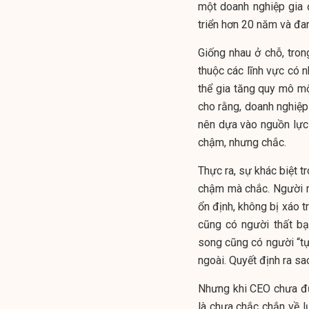
một doanh nghiệp gia 
triển hơn 20 năm và đa
Giống nhau ở chỗ, tro
thuộc các lĩnh vực có n
thể gia tăng quy mô m
cho rằng, doanh nghiệp
nên dựa vào nguồn lực 
chậm, nhưng chắc.
Thực ra, sự khác biệt t
chậm mà chắc. Người muố
ổn định, không bị xáo t
cũng có người thất bạ
song cũng có người “tự
ngoài. Quyết định ra s
Nhưng khi CEO chưa đủ
là chưa chắc chắn về l