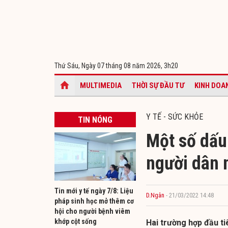
Thứ Sáu, Ngày 07 tháng 08 năm 2026,
3h20
MULTIMEDIA
THỜI SỰ ĐẦU TƯ
KINH DOA
Y TẾ - SỨC KHỎE
TIN NÓNG
Một số dấu
người dân 
Tin mới y tế ngày 7/8: Liệu
D.Ngân
- 21/03/2022 14:48
pháp sinh học mở thêm cơ
hội cho người bệnh viêm
khớp cột sống
Hai trường hợp đầu ti