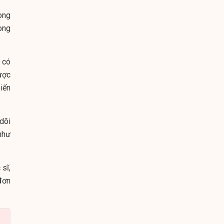
òng
òng
ã có
ược
biến
dõi
như
 sĩ,
đơn