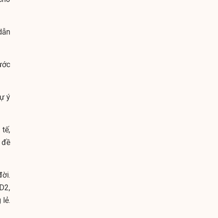
dẫn
ước
ự ý
tế,
, đề
đời.
D2,
lẻ.