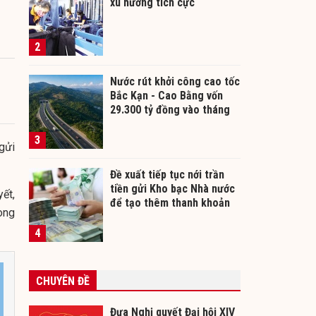
xu hướng tích cực
2
Nước rút khởi công cao tốc
Bắc Kạn - Cao Bằng vốn
29.300 tỷ đồng vào tháng
12/2026
3
gửi
Đề xuất tiếp tục nới trần
tiền gửi Kho bạc Nhà nước
ết,
để tạo thêm thanh khoản
ong
cho ngân hàng
4
CHUYÊN ĐỀ
Đưa Nghị quyết Đại hội XIV