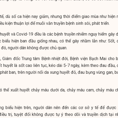
tế, dù số ca hiện nay giảm, nhưng thời điểm giao mùa như hiện n
ều kiện thuận lợi để muỗi vằn truyền bệnh sinh sôi, phát triển.
huyết và Covid-19 đều là các bệnh truyền nhiễm nguy hiểm gây d
ác biểu hiện ban đầu giống nhau, có thể gây nhầm lẫn như: Sốt, 
 đó, người dân không được chủ quan.
Giám đốc Trung tâm Bệnh nhiệt đới, Bệnh viện Bạch Mai cho bi
t huyết là sốt cao liên tục, kéo dài 5-7 ngày, kèm theo đau đầu,
 phát ban, trên người nổi da xung huyết đỏ, đau bụng vùng gan, b
ó thể xuất huyết chảy máu dưới da, chảy máu cam, chảy máu c
ng biểu hiện trên, người dân nên đến các cơ sở y tế để được 
ều trị, tuyệt đối không được tự ý theo dõi và truyền dịch tại nh