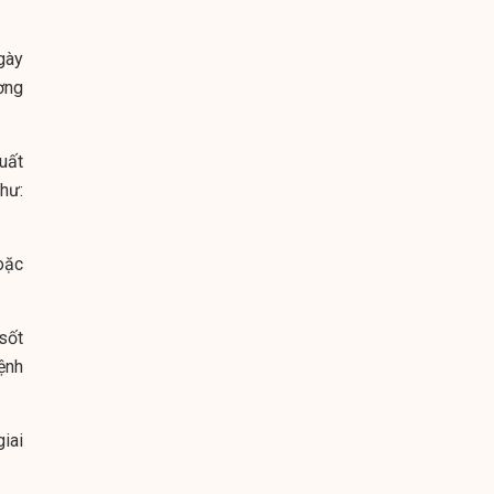
gày
ơng
uất
hư:
oặc
sốt
ệnh
iai