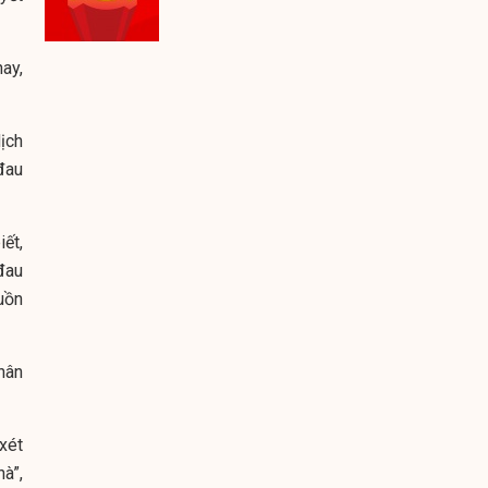
ay,
ịch
đau
ết,
 đau
uồn
hân
xét
à”,