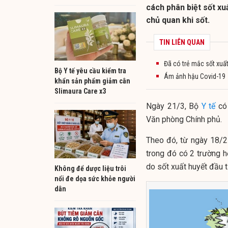
cách phân biệt sốt xu
chủ quan khi sốt.
TIN LIÊN QUAN
Đã có trẻ mắc sốt xuất
Bộ Y tế yêu cầu kiểm tra
Ám ảnh hậu Covid-19
khẩn sản phẩm giảm cân
Slimaura Care x3
Ngày 21/3, Bộ
Y tế
có 
Văn phòng Chính phủ.
Theo đó, từ ngày 18/2
trong đó có 2 trường h
do sốt xuất huyết đầu t
Không để dược liệu trôi
nổi đe dọa sức khỏe người
dân