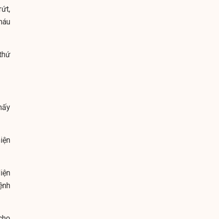
rứt,
máu
 thứ
hấy
iện
iện
ệnh
cho