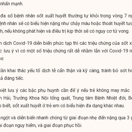
nhấn mạnh.
 đa số bệnh nhân sốt xuất huyết thường tự khỏi trong vòng 7 n
nh nhân sẽ có biểu hiện nặng như chảy máu hoặc thoát huyết tư
h, nếu không phát hiện và điều trị kịp thời sẽ có nguy cơ tử vong.
h dịch Covid-19 diễn biến phức tạp thì các triệu chứng của sốt x
 lưu ý vì có một số triệu chứng rất dễ nhầm lẫn với Covid-19 n
cơ.
cần khai thác yếu tố dịch tễ cẩn thận và kỹ càng, tránh bỏ sót h
ả đáng tiếc.
iệt lưu ý các bậc phụ huynh cần để ý nếu trẻ không may mắc 
ện Hải, Trưởng Khoa Nội tổng quát, Trung tâm Bệnh Nhiệt đới, B
 biết, sốt xuất huyết ở trẻ em có biểu hiện đa dạng khác nhau.
 ngột và diễn biến nhanh chóng từ giai đoạn nhẹ đến nặng qua 3 g
ai đoạn nguy hiểm, và giai đoạn phục hồi.