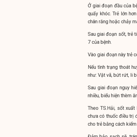
Ở giai đoạn đầu của bện
quấy khóc. Trẻ lớn hơn
chân răng hoặc chảy m
Sau giai đoạn sốt, trẻ 
7 của bệnh.
Vào giai đoạn này trẻ c
Nếu tình trạng thoát h
như: Vật vã, bứt rứt, li
Sau giai đoạn nguy hiểm
nhiều, biểu hiện thèm ăn
Theo TS.Hải, sốt xuất
chưa có thuốc điều trị
cho trẻ bằng cách kiểm
Đảm bảo sạch sẽ, trán