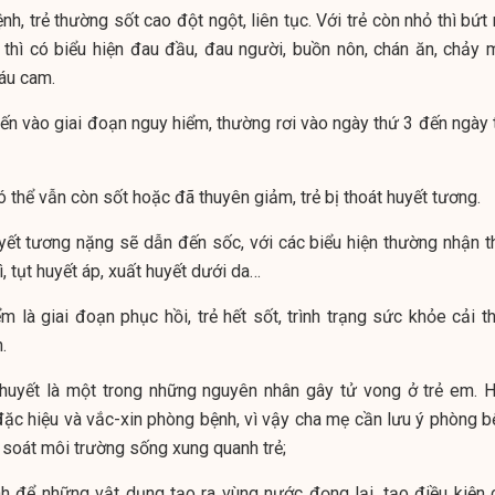
h, trẻ thường sốt cao đột ngột, liên tục. Với trẻ còn nhỏ thì bứt 
 thì có biểu hiện đau đầu, đau người, buồn nôn, chán ăn, chảy 
áu cam.
tiến vào giai đoạn nguy hiểm, thường rơi vào ngày thứ 3 đến ngày
ó thể vẫn còn sốt hoặc đã thuyên giảm, trẻ bị thoát huyết tương.
uyết tương nặng sẽ dẫn đến sốc, với các biểu hiện thường nhận t
 bì, tụt huyết áp, xuất huyết dưới da…
 là giai đoạn phục hồi, trẻ hết sốt, trình trạng sức khỏe cải th
.
 huyết là một trong những nguyên nhân gây tử vong ở trẻ em. H
 đặc hiệu và vắc-xin phòng bệnh, vì vậy cha mẹ cần lưu ý phòng b
 soát môi trường sống xung quanh trẻ;
h để những vật dụng tạo ra vùng nước đọng lại, tạo điều kiện 