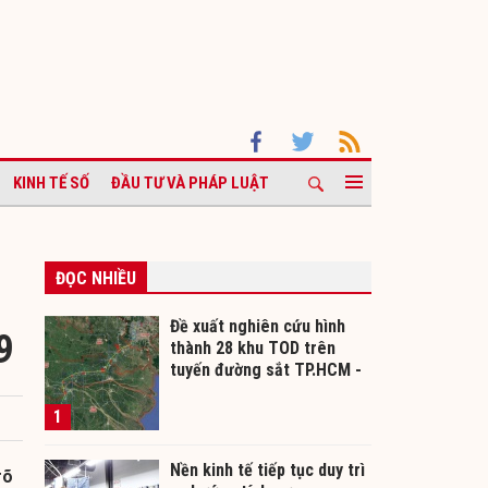
KINH TẾ SỐ
ĐẦU TƯ VÀ PHÁP LUẬT
ĐỌC NHIỀU
Đề xuất nghiên cứu hình
9
thành 28 khu TOD trên
tuyến đường sắt TP.HCM -
Cần Thơ
1
Nền kinh tế tiếp tục duy trì
rõ