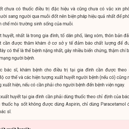
yết chưa có thuốc điều trị đặc hiệu và cũng chưa có vắc xin ph
gười sang người qua muỗi đốt nên biện pháp hiệu quả nhất để ph
ạn chế môi trường sinh sống của muỗi.
t huyết, nhất là trong gia đình, tổ dân phố, làng xóm, thôn bản đ
yết cần được thăm khám ở cơ sở y tế đảm báo chất lượng để đ
ởi đây có thể là thể bệnh nặng nhất, gây nhiều biến chứng, thậm chí 
 mạng người bệnh.
 bác sĩ, khám bệnh cho điều trị tại gia đình cần được theo 
độ cơ thể và các hiện tượng xuất huyết người bệnh (nếu có) cũng 
g xuất hiện, nếu có cần phải cho người bệnh đến bệnh viện ngay.
 xuất huyết tại gia đình cần phải dùng thuốc theo chỉ định của bác
g thuốc hạ sốt không được dùng Aspirin, chỉ dùng Paracetamol 
ác sĩ.