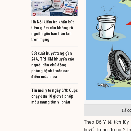
Hà Nội kiểm tra khẩn bút
tiêm giảm cân không rõ
nguồn gốc bán tràn lan
trên mạng
Sốt xuất huyết tăng gần
24%, TP.HCM khuyến cáo
người dân chủ động
phòng bệnh trước cao
điểm mùa mưa
Tin mới y tế ngày 6/8: Cuộc
chạy đua 10 giờ và phép
màu mang tên vi phẫu
Đã có
Theo Bộ Y tế, tích lũ
huyết, trong đó có 2 