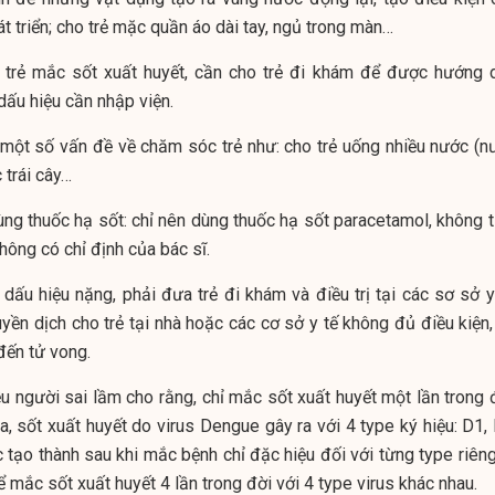
t triển; cho trẻ mặc quần áo dài tay, ngủ trong màn…
i trẻ mắc sốt xuất huyết, cần cho trẻ đi khám để được hướng 
dấu hiệu cần nhập viện.
 một số vấn đề về chăm sóc trẻ như: cho trẻ uống nhiều nước (n
 trái cây…
ùng thuốc hạ sốt: chỉ nên dùng thuốc hạ sốt paracetamol, không t
hông có chỉ định của bác sĩ.
dấu hiệu nặng, phải đưa trẻ đi khám và điều trị tại các sơ sở y 
uyền dịch cho trẻ tại nhà hoặc các cơ sở y tế không đủ điều kiện
đến tử vong.
ều người sai lầm cho rằng, chỉ mắc sốt xuất huyết một lần trong 
, sốt xuất huyết do virus Dengue gây ra với 4 type ký hiệu: D1, 
tạo thành sau khi mắc bệnh chỉ đặc hiệu đối với từng type riêng 
ể mắc sốt xuất huyết 4 lần trong đời với 4 type virus khác nhau.