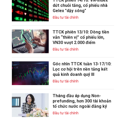
TTCK phiên 14/10: VN-Index
dứt chuỗi tăng, cổ phiếu nhà
Gelex "dậy sóng"
Đầu tư tài chính
TTCK phiên 13/10: Dòng tiền
vẫn “thiên vị” cổ phiếu lớn,
VN30 vượt 2.000 điểm
Đầu tư tài chính
Góc nhìn TTCK tuần 13-17/10:
Lọc cơ hội trên nền tảng kết
quả kinh doanh quý III
Đầu tư tài chính
Tháng đầu áp dụng Non-
prefunding, hơn 300 tài khoản
tổ chức nước ngoài đăng ký
Đầu tư tài chính