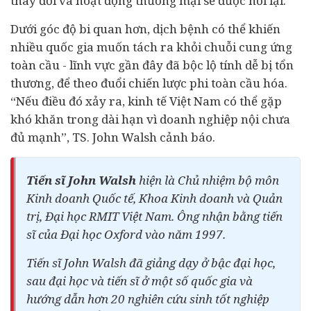
thay đổi và hoạt động thương mại sẽ được nối lại.
Dưới góc độ bi quan hơn, dịch bệnh có thể khiến
nhiều quốc gia muốn tách ra khỏi chuỗi cung ứng
toàn cầu - lĩnh vực gần đây đã bộc lộ tính dễ bị tổn
thương, để theo đuổi chiến lược phi toàn cầu hóa.
“Nếu điều đó xảy ra, kinh tế Việt Nam có thể gặp
khó khăn trong dài hạn vì doanh nghiệp nội chưa
đủ mạnh”, TS. John Walsh cảnh báo.
Tiến sĩ John Walsh
hiện là Chủ nhiệm bộ môn
Kinh doanh Quốc tế, Khoa Kinh doanh và Quản
trị, Đại học RMIT Việt Nam. Ông nhận bằng tiến
sĩ của Đại học Oxford vào năm 1997.
Tiến sĩ John Walsh đã giảng dạy ở bậc đại học,
sau đại học và tiến sĩ ở một số quốc gia và
hướng dẫn hơn 20 nghiên cứu sinh tốt nghiệp