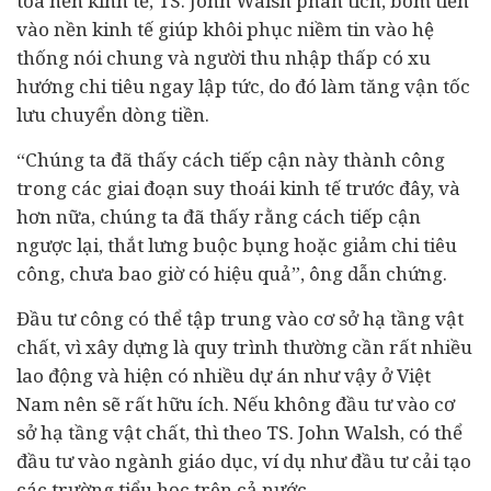
tỏa nền kinh tế, TS. John Walsh phân tích, bơm tiền
vào nền kinh tế giúp khôi phục niềm tin vào hệ
thống nói chung và người thu nhập thấp có xu
hướng chi tiêu ngay lập tức, do đó làm tăng vận tốc
lưu chuyển dòng tiền.
“Chúng ta đã thấy cách tiếp cận này thành công
trong các giai đoạn suy thoái kinh tế trước đây, và
hơn nữa, chúng ta đã thấy rằng cách tiếp cận
ngược lại, thắt lưng buộc bụng hoặc giảm chi tiêu
công, chưa bao giờ có hiệu quả”, ông dẫn chứng.
Đầu tư công có thể tập trung vào cơ sở hạ tầng vật
chất, vì xây dựng là quy trình thường cần rất nhiều
lao động và hiện có nhiều
dự án
như vậy ở Việt
Nam nên sẽ rất hữu ích. Nếu không đầu tư vào cơ
sở hạ tầng vật chất, thì theo TS. John Walsh, có thể
đầu tư vào ngành giáo dục, ví dụ như đầu tư cải tạo
các trường tiểu học trên cả nước.