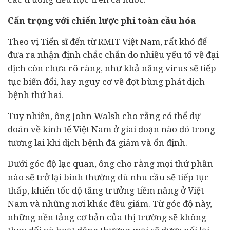
C
ẩ
n tr
ọ
ng v
ớ
i chi
ế
n l
ượ
c phi to
à
n c
ầ
u h
ó
a
Theo vị Tiến sĩ đến từ RMIT Việt Nam, rất khó để
đưa ra nhận định chắc chắn do nhiều yếu tố về đại
dịch còn chưa rõ ràng, như khả năng virus sẽ tiếp
tục biến đổi, hay nguy cơ về đợt bùng phát dịch
bệnh thứ hai.
Tuy nhiên, ông John Walsh cho rằng có thể dự
đoán về kinh tế Việt Nam ở giai đoạn nào đó trong
tương lai khi dịch bệnh đã giảm và ổn định.
Dưới góc độ lạc quan, ông cho rằng mọi thứ phần
nào sẽ trở lại bình thường dù nhu cầu sẽ tiếp tục
thấp, khiến tốc độ tăng trưởng tiềm năng ở Việt
Nam và những nơi khác đều giảm. Từ góc độ này,
những nền tảng cơ bản của thị trường sẽ không