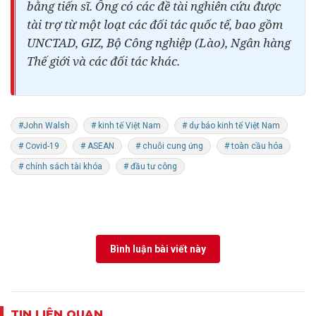
bằng tiến sĩ. Ông có các đề tài nghiên cứu được
tài trợ từ một loạt các đối tác quốc tế, bao gồm
UNCTAD, GIZ, Bộ Công nghiệp (Lào),
Ngân hàng
Thế giới và các đối tác khác.
#John Walsh
# kinh tế Việt Nam
# dự báo kinh tế Việt Nam
# Covid-19
# ASEAN
# chuỗi cung ứng
# toàn cầu hóa
# chính sách tài khóa
# đầu tư công
Bình luận bài viết này
TIN LIÊN QUAN