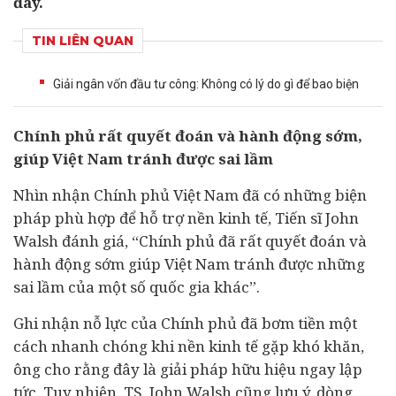
đây.
TIN LIÊN QUAN
Giải ngân vốn đầu tư công: Không có lý do gì để bao biện
Ch
í
nh ph
ủ
r
ấ
t quy
ế
t
đ
o
á
n v
à
h
à
nh
độ
ng s
ớ
m,
gi
ú
p Vi
ệ
t Nam tr
á
nh
đượ
c sai l
ầ
m
Nhìn nhận Chính phủ Việt Nam đã có những biện
pháp phù hợp để hỗ trợ nền
kinh tế
, Tiến sĩ John
Walsh đánh giá, “Chính phủ đã rất quyết đoán và
hành động sớm giúp Việt Nam tránh được những
sai lầm của một số quốc gia khác”.
Ghi nhận nỗ lực của Chính phủ đã bơm tiền một
cách nhanh chóng khi nền kinh tế gặp khó khăn,
ông cho rằng đây là giải pháp hữu hiệu ngay lập
tức. Tuy nhiên, TS. John Walsh cũng lưu ý, dòng