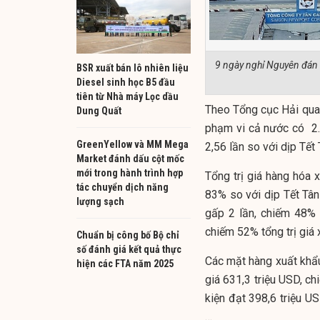
9 ngày nghỉ Nguyên đán 2
BSR xuất bán lô nhiên liệu
Diesel sinh học B5 đầu
tiên từ Nhà máy Lọc dầu
Theo Tổng cục Hải quan
Dung Quất
phạm vi cả nước có 2
GreenYellow và MM Mega
2,56 lần so với dịp Tế
Market đánh dấu cột mốc
mới trong hành trình hợp
Tổng trị giá hàng hóa
tác chuyển dịch năng
83% so với dịp Tết Tâ
lượng sạch
gấp 2 lần, chiếm 48% 
chiếm 52% tổng trị giá
Chuẩn bị công bố Bộ chỉ
số đánh giá kết quả thực
Các mặt hàng xuất khẩ
hiện các FTA năm 2025
giá 631,3 triệu USD, ch
kiện đạt 398,6 triệu U
…