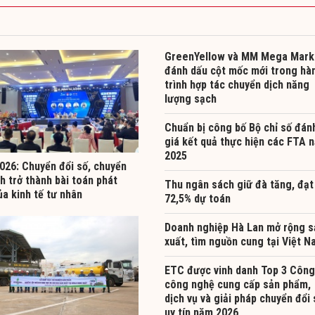
GreenYellow và MM Mega Mark
đánh dấu cột mốc mới trong hà
trình hợp tác chuyển dịch năng
lượng sạch
Chuẩn bị công bố Bộ chỉ số đán
giá kết quả thực hiện các FTA 
2025
026: Chuyển đổi số, chuyển
h trở thành bài toán phát
Thu ngân sách giữ đà tăng, đạt
ủa kinh tế tư nhân
72,5% dự toán
Doanh nghiệp Hà Lan mở rộng s
xuất, tìm nguồn cung tại Việt 
ETC được vinh danh Top 3 Công
công nghệ cung cấp sản phẩm,
dịch vụ và giải pháp chuyển đổi 
uy tín năm 2026