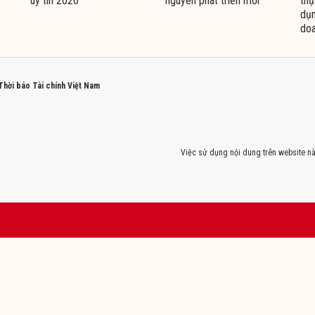
uy tín 2026
nguyên phát triển mới
thự
dụn
doa
 Thời báo Tài chính Việt Nam
Việc sử dụng nội dung trên website nà