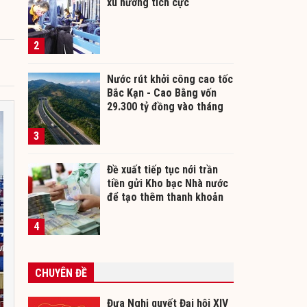
xu hướng tích cực
2
Nước rút khởi công cao tốc
Bắc Kạn - Cao Bằng vốn
29.300 tỷ đồng vào tháng
12/2026
3
Đề xuất tiếp tục nới trần
tiền gửi Kho bạc Nhà nước
để tạo thêm thanh khoản
cho ngân hàng
4
CHUYÊN ĐỀ
Đưa Nghị quyết Đại hội XIV