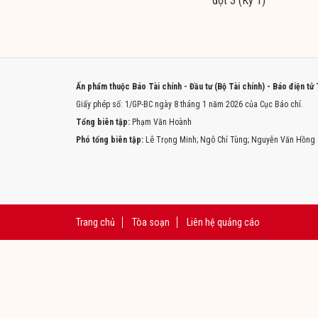
đợt 3 (Kỳ 1)
Ấn phẩm thuộc Báo Tài chính - Đầu tư (Bộ Tài chính) - Báo điện tử
Giấy phép số: 1/GP-BC ngày 8 tháng 1 năm 2026 của Cục Báo chí.
Tổng biên tập:
Phạm Văn Hoành
Phó tổng biên tập:
Lê Trọng Minh; Ngô Chí Tùng; Nguyễn Văn Hồng
Trang chủ
Tòa soạn
Liên hệ quảng cáo