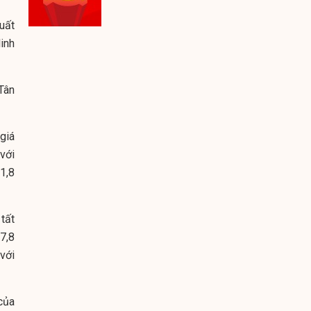
uất
linh
Tân
giá
với
1,8
tất
7,8
 với
của