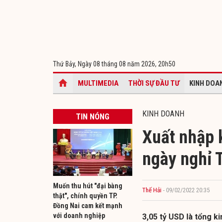
Thứ Bảy, Ngày 08 tháng 08 năm 2026,
20h50
MULTIMEDIA
THỜI SỰ ĐẦU TƯ
KINH DOA
KINH DOANH
TIN NÓNG
Xuất nhập k
ngày nghỉ 
Muốn thu hút "đại bàng
Thế Hải
- 09/02/2022 20:35
thật", chính quyền TP.
Đồng Nai cam kết mạnh
với doanh nghiệp
3,05 tỷ USD là tổng 