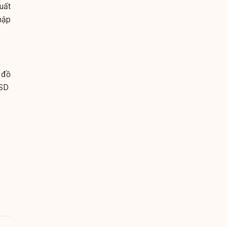
uất
hập
 đồ
USD