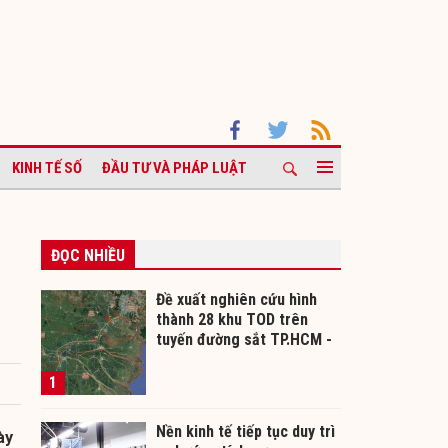
KINH TẾ SỐ
ĐẦU TƯ VÀ PHÁP LUẬT
ĐỌC NHIỀU
Đề xuất nghiên cứu hình
thành 28 khu TOD trên
tuyến đường sắt TP.HCM -
Cần Thơ
1
Nền kinh tế tiếp tục duy trì
ày