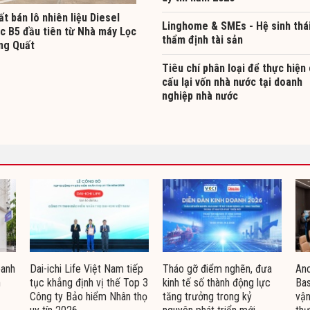
t bán lô nhiên liệu Diesel
Linghome & SMEs - Hệ sinh thá
ọc B5 đầu tiên từ Nhà máy Lọc
thẩm định tài sản
ng Quất
Tiêu chí phân loại để thực hiện
cấu lại vốn nhà nước tại doanh
nghiệp nhà nước
oanh
Dai-ichi Life Việt Nam tiếp
Tháo gỡ điểm nghẽn, đưa
Ano
n
tục khẳng định vị thế Top 3
kinh tế số thành động lực
Bas
Công ty Bảo hiểm Nhân thọ
tăng trưởng trong kỷ
vận