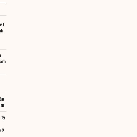
et
nh
h
năm
ản
Nam
 ty
số