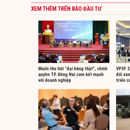
XEM THÊM TRÊN BÁO ĐẦU TƯ
Muốn thu hút "đại bàng thật", chính
VPSF 2
quyền TP. Đồng Nai cam kết mạnh
đổi xan
với doanh nghiệp
triển c