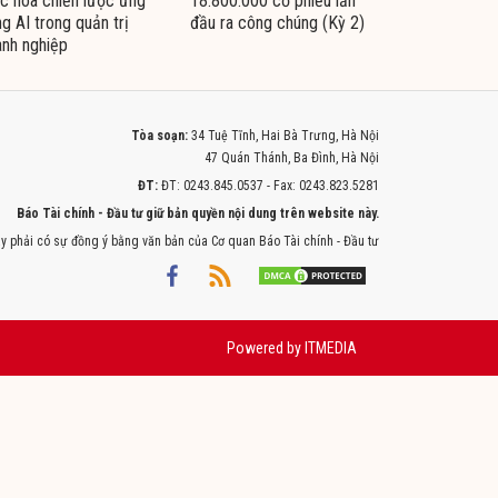
c hóa chiến lược ứng
18.800.000 cổ phiếu lần
g AI trong quản trị
đầu ra công chúng (Kỳ 2)
nh nghiệp
Tòa soạn:
34 Tuệ Tĩnh, Hai Bà Trưng, Hà Nội
47 Quán Thánh, Ba Đình, Hà Nội
ĐT:
ĐT: 0243.845.0537 - Fax: 0243.823.5281
Báo Tài chính - Đầu tư giữ bản quyền nội dung trên website này.
y phải có sự đồng ý bằng văn bản của Cơ quan Báo Tài chính - Đầu tư
Powered by
ITMEDIA