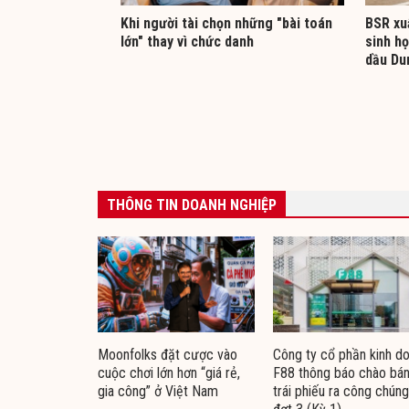
Khi người tài chọn những "bài toán
BSR xuấ
lớn" thay vì chức danh
sinh h
dầu Du
THÔNG TIN DOANH NGHIỆP
Moonfolks đặt cược vào
Công ty cổ phần kinh d
cuộc chơi lớn hơn “giá rẻ,
F88 thông báo chào bá
gia công” ở Việt Nam
trái phiếu ra công chúng