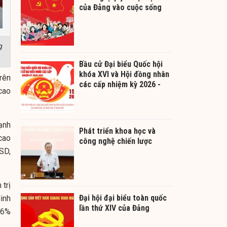
của Đảng vào cuộc sống
g
Bầu cử Đại biểu Quốc hội
khóa XVI và Hội đồng nhân
rên
các cấp nhiệm kỳ 2026 -
cao
2031
ạnh
Phát triển khoa học và
cao
công nghệ chiến lược
SD,
 trị
Đại hội đại biểu toàn quốc
linh
lần thứ XIV của Đảng
 6%