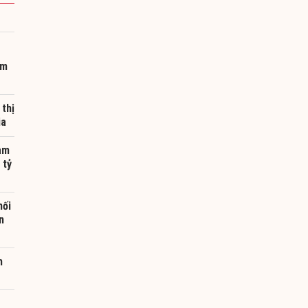
am
 thị
ia
am
 tỷ
nối
n
n