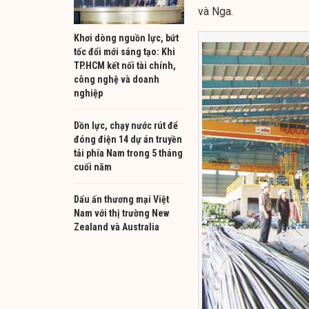
và Nga.
Khơi dòng nguồn lực, bứt
tốc đổi mới sáng tạo: Khi
TP.HCM kết nối tài chính,
công nghệ và doanh
nghiệp
Dồn lực, chạy nước rút để
đóng điện 14 dự án truyền
tải phía Nam trong 5 tháng
cuối năm
Dấu ấn thương mại Việt
Nam với thị trường New
Zealand và Australia