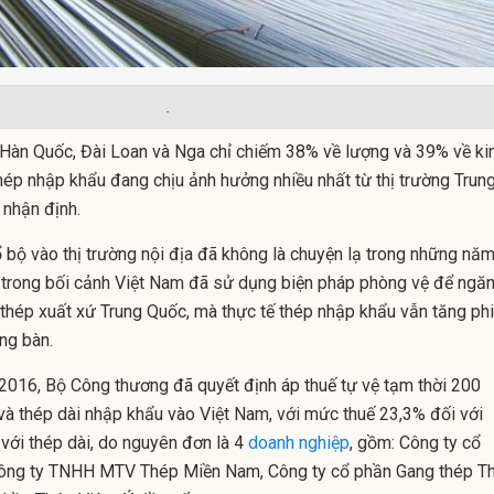
.
, Hàn Quốc, Đài Loan và Nga chỉ chiếm 38% về lượng và 39% về k
thép nhập khẩu đang chịu ảnh hưởng nhiều nhất từ thị trường Trun
nhận định.
 bộ vào thị trường nội địa đã không là chuyện lạ trong những nă
t trong bối cảnh Việt Nam đã sử dụng biện pháp phòng vệ để ngă
thép xuất xứ Trung Quốc, mà thực tế thép nhập khẩu vẫn tăng phi
ng bàn.
2016, Bộ Công thương đã quyết định áp thuế tự vệ tạm thời 200
 và thép dài nhập khẩu vào Việt Nam, với mức thuế 23,3% đối với
 với thép dài, do nguyên đơn là 4
doanh nghiệp
, gồm: Công ty cổ
ông ty TNHH MTV Thép Miền Nam, Công ty cổ phần Gang thép Th