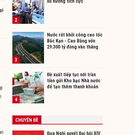
xu hướng tích cực
ại
2
Nước rút khởi công cao tốc
Bắc Kạn - Cao Bằng vốn
29.300 tỷ đồng vào tháng
12/2026
3
Đề xuất tiếp tục nới trần
tiền gửi Kho bạc Nhà nước
để tạo thêm thanh khoản
 8
cho ngân hàng
m
4
CHUYÊN ĐỀ
an
Đưa Nghị quyết Đại hội XIV