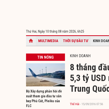
Thứ Hai, Ngày 10 tháng 08 năm 2026,
6h25
MULTIMEDIA
THỜI SỰ ĐẦU TƯ
KINH DOA
KINH DOANH
TIN NÓNG
8 tháng đầ
5,3 tỷ USD 
Trung Quố
Bộ Xây dựng phản hồi đề
xuất tham gia đầu tư sân
bay Phù Cát, Pleiku của
Thế Hải
- 15/09/2016 07:56
FLC