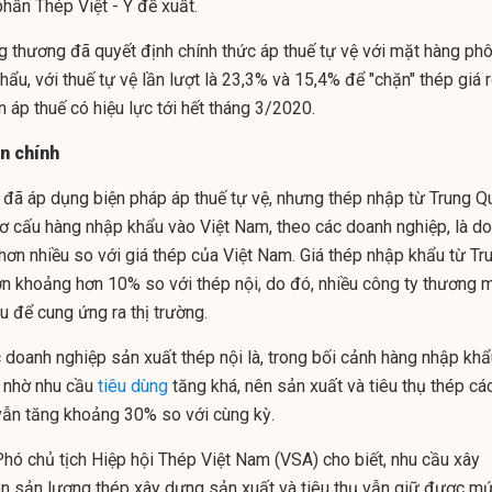
hần Thép Việt - Ý đề xuất.
 thương đã quyết định chính thức áp thuế tự vệ với mặt hàng phô
hẩu, với thuế tự vệ lần lượt là 23,3% và 15,4% để "chặn" thép giá 
n áp thuế có hiệu lực tới hết tháng 3/2020.
ân chính
 đã áp dụng biện pháp áp thuế tự vệ, nhưng thép nhập từ Trung Q
cơ cấu hàng nhập khẩu vào Việt Nam, theo các doanh nghiệp, là do
hơn nhiều so với giá thép của Việt Nam. Giá thép nhập khẩu từ Tr
n khoảng hơn 10% so với thép nội, do đó, nhiều công ty thương 
 để cung ứng ra thị trường.
c doanh nghiệp sản xuất thép nội là, trong bối cảnh hàng nhập kh
g nhờ nhu cầu
tiêu dùng
tăng khá, nên sản xuất và tiêu thụ thép cá
vẫn tăng khoảng 30% so với cùng kỳ.
ó chủ tịch Hiệp hội Thép Việt Nam (VSA) cho biết, nhu cầu xây
ên sản lượng thép xây dựng sản xuất và tiêu thụ vẫn giữ được m