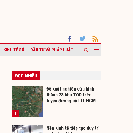
KINH TẾ SỐ
ĐẦU TƯ VÀ PHÁP LUẬT
ĐỌC NHIỀU
Đề xuất nghiên cứu hình
thành 28 khu TOD trên
tuyến đường sắt TP.HCM -
Cần Thơ
1
Nền kinh tế tiếp tục duy trì