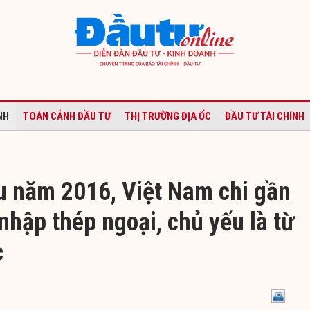
NH
TOÀN CẢNH ĐẦU TƯ
THỊ TRƯỜNG ĐỊA ỐC
ĐẦU TƯ TÀI CHÍNH
u năm 2016, Việt Nam chi gần
nhập thép ngoại, chủ yếu là từ
c