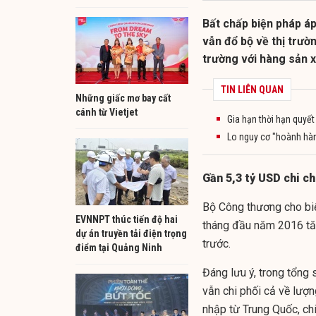
Bất chấp biện pháp áp
vẫn đổ bộ về thị trườ
trường với hàng sản x
TIN LIÊN QUAN
Những giấc mơ bay cất
cánh từ Vietjet
Gia hạn thời hạn quyết
Lo nguy cơ "hoành hành
Gần 5,3 tỷ USD chi c
Bộ Công thương cho biết
EVNNPT thúc tiến độ hai
tháng đầu năm 2016 tă
dự án truyền tải điện trọng
trước.
điểm tại Quảng Ninh
Đáng lưu ý, trong tổng 
vẫn chi phối cả về lượ
nhập từ Trung Quốc, ch