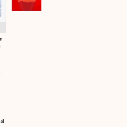
im
g
m
n
ái