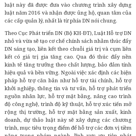
luật này đã được đưa vào chương trình xây dựng
luật năm 2016 và nhận được ủng hộ, quan tâm của
các cấp quản lý, nhất là từ phía DN nói chung.
Theo Cục Phát triển DN (Bộ KH-ĐT), Luật Hỗ trợ DN
nhỏ và vừa sẽ tạo cơ chế chính sách nhằm thúc đẩy
DN sáng tạo, liên kết theo chuỗi giá trị và cụm liên
kết có giá trị gia tăng cao. Qua đó thúc đẩy nền
kinh tế tăng trưởng theo chất lượng, bảo đảm tính
hiệu quả và bền vững. Ngoài việc xác định các biện
pháp hỗ trợ căn bản như hỗ trợ
tài chính
, hỗ trợ
khởi nghiệp, thông tin và tư vấn, hỗ trợ phát triển
nguồn nhân lực, hỗ trợ mặt bằng, nâng cao trình
độ công nghệ, trình độ kỹ thuật, hỗ trợ xúc tiến mở
rộng thị trường, hỗ trợ mặt bằng sản xuất, kinh
doanh, dự thảo luật này sẽ xây dựng các chương
trình, mục tiêu trọng điểm để hỗ trợ các đơn vị tiềm
năng trong nhóm ngành, lĩnh vực ưu tiên phát