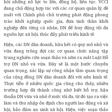
hỏi những nỗ lực to lớn, đồng bộ, liên tục. VCCI
đang chủ động hợp tác với các cơ quan quản lý, đề
xuất với Chính phủ chủ trương phát động phong
trào khởi nghiệp quốc gia, đưa tinh thần khởi
nghiệp đến từng cá nhân, DN để huy động tối đa
nguồn lực xã hội, thúc đẩy phát triển kinh tế.
Hiện, các DN dân doanh, hầu hết có quy mô nhỏ và
vừa đang trông đợi các cơ quan chức năng tập
trung nghiên cứu soạn thảo và sớm ra mắt Luật Hỗ
trợ DN nhỏ và vừa. Đây sẽ là một bước chuyển
quan trọng, xác lập sự công nhận tầm quan trọng
của cộng đồng DN dân doanh đối với nền kinh tế.
Thực tiễn ở nhiều quốc gia cũng cho thấy, nhiều
trường hợp đã thành công nhờ biết hỗ trợ, hậu
thuẫn DN vừa và nhỏ ở mức tối đa, từ đó tạo ra việc
làm và thu nhập ổn định cho người lao động và xã
hội, bảo đảm an sinh xã hội. Hiện, việc soạn thảo