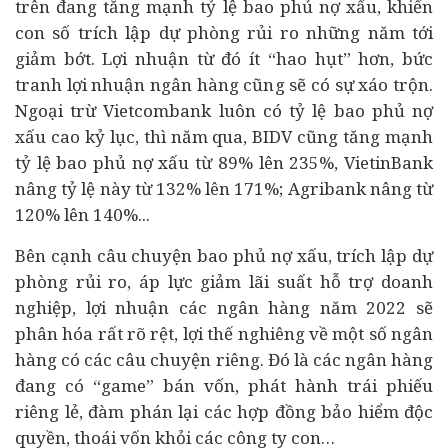
trên đang tăng mạnh tỷ lệ bao phủ nợ xấu, khiến
con số trích lập dự phòng rủi ro những năm tới
giảm bớt. Lợi nhuận từ đó ít “hao hụt” hơn, bức
tranh lợi nhuận ngân hàng cũng sẽ có sự xáo trộn.
Ngoại trừ Vietcombank luôn có tỷ lệ bao phủ nợ
xấu cao kỷ lục, thì năm qua, BIDV cũng tăng mạnh
tỷ lệ bao phủ nợ xấu từ 89% lên 235%, VietinBank
nâng tỷ lệ này từ 132% lên 171%; Agribank nâng từ
120% lên 140%...
Bên cạnh câu chuyện bao phủ nợ xấu, trích lập dự
phòng rủi ro, áp lực giảm lãi suất hỗ trợ doanh
nghiệp, lợi nhuận các ngân hàng năm 2022 sẽ
phân hóa rất rõ rệt, lợi thế nghiêng về một số ngân
hàng có các câu chuyện riêng. Đó là các ngân hàng
đang có “game” bán vốn, phát hành trái phiếu
riêng lẻ, đàm phán lại các hợp đồng bảo hiểm độc
quyền, thoái vốn khỏi các công ty con…