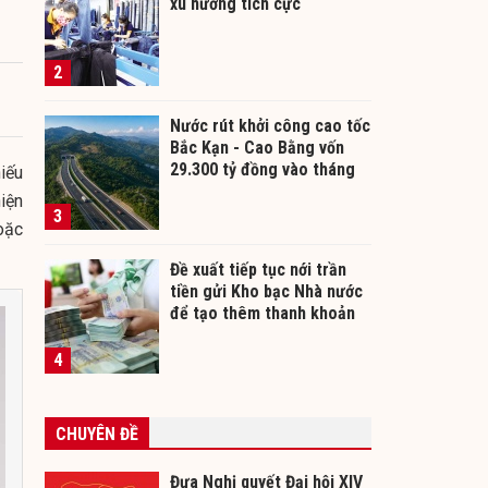
xu hướng tích cực
2
Nước rút khởi công cao tốc
Bắc Kạn - Cao Bằng vốn
29.300 tỷ đồng vào tháng
iếu
12/2026
iện
3
oặc
Đề xuất tiếp tục nới trần
tiền gửi Kho bạc Nhà nước
để tạo thêm thanh khoản
cho ngân hàng
4
CHUYÊN ĐỀ
Đưa Nghị quyết Đại hội XIV