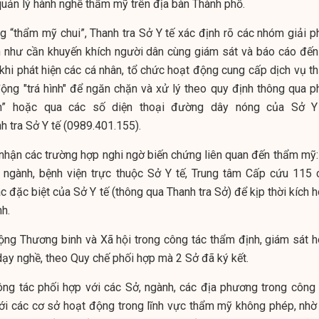
 quản lý hành nghề thẩm mỹ trên địa bàn Thành phố.
g “thẩm mỹ chui”, Thanh tra Sở Y tế xác định rõ các nhóm giải p
ện như cần khuyến khích người dân cùng giám sát và báo cáo đến
khi phát hiện các cá nhân, tổ chức hoạt động cung cấp dịch vụ t
ộng "trá hình" để ngăn chặn và xử lý theo quy định thông qua p
n” hoặc qua các số diện thoại đường dây nóng của Sở Y
h tra Sở Y tế (0989.401.155).
 nhận các trường hợp nghi ngờ biến chứng liên quan đến thẩm mỹ:
, ngành, bệnh viện trực thuộc Sở Y tế, Trung tâm Cấp cứu 115 
c đặc biệt của Sở Y tế (thông qua Thanh tra Sở) để kịp thời kích 
nh.
ộng Thương binh và Xã hội trong công tác thẩm định, giám sát h
dạy nghề, theo Quy chế phối hợp mà 2 Sở đã ký kết.
ông tác phối hợp với các Sở, ngành, các địa phương trong công 
với các cơ sở hoạt động trong lĩnh vực thẩm mỹ không phép, nhờ