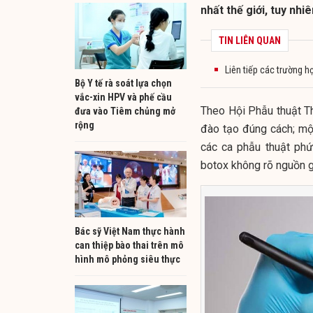
nhất thế giới, tuy nhi
TIN LIÊN QUAN
Liên tiếp các trường h
Bộ Y tế rà soát lựa chọn
vắc-xin HPV và phế cầu
Theo Hội Phẫu thuật T
đưa vào Tiêm chủng mở
rộng
đào tạo đúng cách; mộ
các ca phẫu thuật phứ
botox không rõ nguồn g
Bác sỹ Việt Nam thực hành
can thiệp bào thai trên mô
hình mô phỏng siêu thực