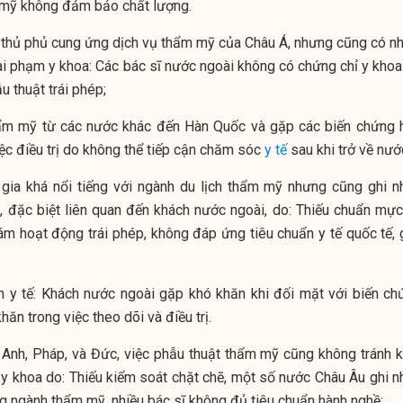
 mỹ không đảm bảo chất lượng.
thủ phủ cung ứng dịch vụ thẩm mỹ của Châu Á, nhưng cũng có nh
ai phạm y khoa: Các bác sĩ nước ngoài không có chứng chỉ y khoa 
u thuật trái phép;
hẩm mỹ từ các nước khác đến Hàn Quốc và gặp các biến chứng 
ệc điều trị do không thể tiếp cận chăm sóc
y tế
sau khi trở về nướ
 gia khá nổi tiếng với ngành du lịch thẩm mỹ nhưng cũng ghi n
, đặc biệt liên quan đến khách nước ngoài, do: Thiếu chuẩn mực
m hoạt động trái phép, không đáp ứng tiêu chuẩn y tế quốc tế, 
ch y tế: Khách nước ngoài gặp khó khăn khi đối mặt với biến ch
hăn trong việc theo dõi và điều trị.
Anh, Pháp, và Đức, việc phẫu thuật thẩm mỹ cũng không tránh k
y khoa do: Thiếu kiểm soát chặt chẽ, một số nước Châu Âu ghi n
ong ngành thẩm mỹ, nhiều bác sĩ không đủ tiêu chuẩn hành nghề;