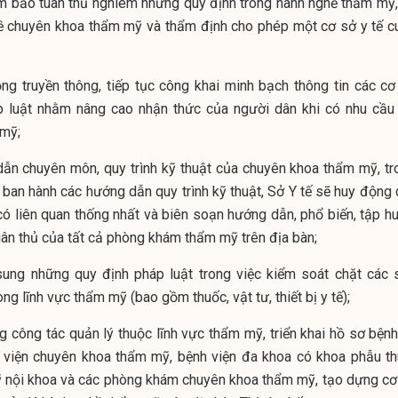
ảm bảo tuân thủ nghiêm những quy định trong hành nghề thẩm mỹ,
ề chuyên khoa thẩm mỹ và thẩm định cho phép một cơ sở y tế c
g truyền thông, tiếp tục công khai minh bạch thông tin các cơ
 luật nhằm nâng cao nhận thức của người dân khi có nhu cầu
 mỹ;
ẫn chuyên môn, quy trình kỹ thuật của chuyên khoa thẩm mỹ, tr
c ban hành các hướng dẫn quy trình kỹ thuật, Sở Y tế sẽ huy động
ó liên quan thống nhất và biên soạn hướng dẫn, phổ biến, tập hu
tuân thủ của tất cả phòng khám thẩm mỹ trên địa bàn;
sung những quy định pháp luật trong việc kiểm soát chặt các 
 lĩnh vực thẩm mỹ (bao gồm thuốc, vật tư, thiết bị y tế);
g công tác quản lý thuộc lĩnh vực thẩm mỹ, triển khai hồ sơ bệnh
nh viện chuyên khoa thẩm mỹ, bệnh viện đa khoa có khoa phẫu th
nội khoa và các phòng khám chuyên khoa thẩm mỹ, tạo dựng cơ