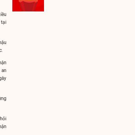
iều
tại
hậu
c.
hận
 an
gây
ứng
hỏi
hận