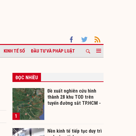
KINH TẾ SỐ
ĐẦU TƯ VÀ PHÁP LUẬT
ĐỌC NHIỀU
Đề xuất nghiên cứu hình
thành 28 khu TOD trên
tuyến đường sắt TP.HCM -
Cần Thơ
1
Nền kinh tế tiếp tục duy trì