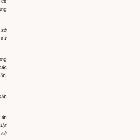
 cả
ung
 sở
 sử
ong
 các
ấn,
sản
 án
uật
 sở