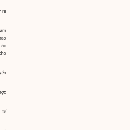
 ra
iám
bao
các
cho
yến
ược
 tế