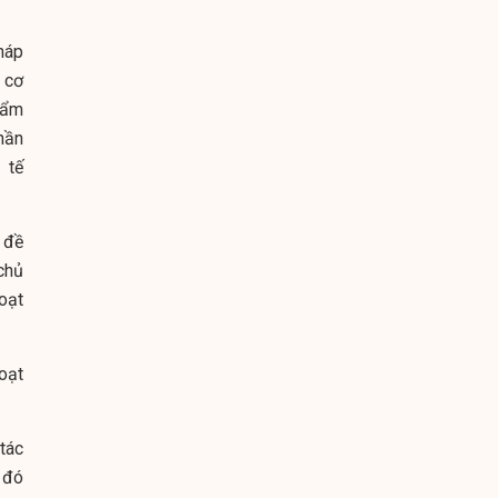
háp
 cơ
hẩm
hần
 tế
 đề
chủ
hoạt
oạt
tác
 đó