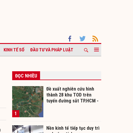
KINH TẾ SỐ
ĐẦU TƯ VÀ PHÁP LUẬT
ĐỌC NHIỀU
g
Đề xuất nghiên cứu hình
thành 28 khu TOD trên
tuyến đường sắt TP.HCM -
Cần Thơ
1
Nền kinh tế tiếp tục duy trì
u