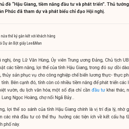
ủ đề “Hậu Giang, tiềm năng đầu tư và phát triển”. Thủ tướng
n Phúc đã tham dự và phát biểu chỉ đạo Hội nghị.
nửa thế kỷ gắn kết với khách hàng
ồi Dự án Bột giấy Lee&Man
i nghị, ông Lữ Văn Hùng, Ủy viên Trung ương Đảng, Chủ tịch U
ật các tiềm năng, lợi thế của tỉnh Hậu Giang, trong đó sự dồi dà
, thủy sản phục vụ cho công nghiệp chế biến lương thực- thực p
 tỉnh. Bên cạnh đó, tỉnh còn có nhiều tiềm năng để phát triển các 
 miệt vườn, du lịch văn hóa; một số địa chỉ cần
đầu tư
khai thác, 
ên Lung Ngọc Hoàng, chợ nổi Ngã Bảy…
g, lợi thế so sánh của tỉnh Hậu Giang chính là vị trí địa lý, nhờ 
n các nhà đầu tư có thể thụ hưởng các tiện ích về kết cấu hạ t
nh phố này.