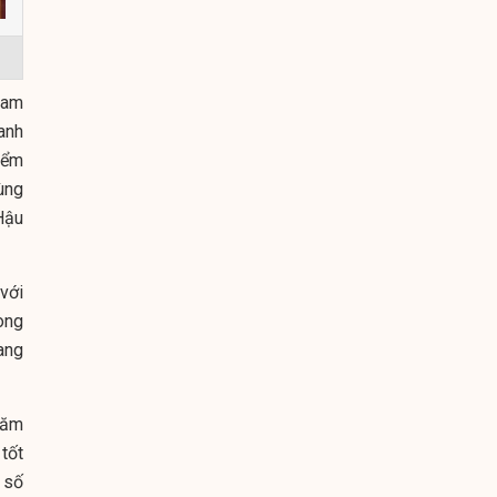
Nam
anh
iểm
cùng
Hậu
với
ong
ang
năm
tốt
 số