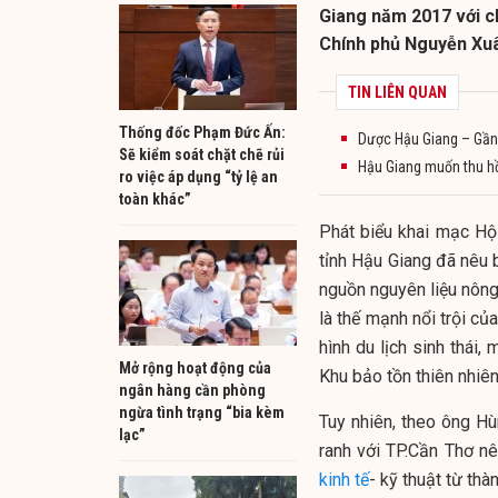
Giang năm 2017 với ch
Chính phủ Nguyễn Xuâ
TIN LIÊN QUAN
Thống đốc Phạm Đức Ấn:
Dược Hậu Giang – Gần 
Sẽ kiểm soát chặt chẽ rủi
Hậu Giang muốn thu h
ro việc áp dụng “tỷ lệ an
toàn khác”
Phát biểu khai mạc Hộ
tỉnh Hậu Giang đã nêu b
nguồn nguyên liệu nông
là thế mạnh nổi trội của
hình du lịch sinh thái,
Mở rộng hoạt động của
Khu bảo tồn thiên nhi
ngân hàng cần phòng
ngừa tình trạng “bia kèm
Tuy nhiên, theo ông Hùn
lạc”
ranh với TP.Cần Thơ nê
kinh tế
- kỹ thuật từ thà