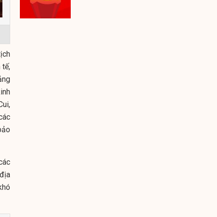
ịch
tế,
ảng
inh
Cui,
các
bảo
 các
địa
khó