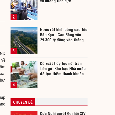
xu hướng tích cực
2
Nước rút khởi công cao tốc
Bắc Kạn - Cao Bằng vốn
29.300 tỷ đồng vào tháng
12/2026
3
BND
o về
Đề xuất tiếp tục nới trần
hẩm
tiền gửi Kho bạc Nhà nước
loại
để tạo thêm thanh khoản
cho ngân hàng
như:
4
giáp
CHUYÊN ĐỀ
ầng
Đưa Nghị quyết Đại hội XIV