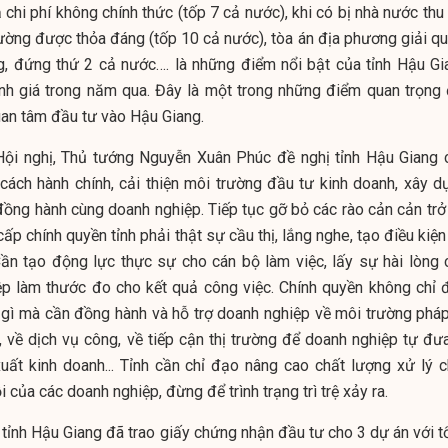
ả chi phí không chính thức (tốp 7 cả nước), khi có bị nhà nước thu
hường được thỏa đáng (tốp 10 cả nước), tòa án địa phương giải qu
g, đứng thứ 2 cả nước…. là những điểm nổi bật của tỉnh Hậu Gi
h giá trong năm qua. Đây là một trong những điểm quan trọng 
uan tâm đầu tư vào Hậu Giang.
 Hội nghị, Thủ tướng Nguyễn Xuân Phúc đề nghị tỉnh Hậu Giang 
cách hành chính, cải thiện môi trường đầu tư kinh doanh, xây d
 đồng hành cùng doanh nghiệp. Tiếp tục gỡ bỏ các rào cản cản trở
 cấp chính quyền tỉnh phải thật sự cầu thị, lắng nghe, tạo điều kiện
Cần tạo động lực thực sự cho cán bộ làm việc, lấy sự hài lòng 
ệp làm thước đo cho kết quả công việc. Chính quyền không chỉ 
gì mà cần đồng hành và hỗ trợ doanh nghiệp về môi trường pháp 
n, về dịch vụ công, về tiếp cận thị trường để doanh nghiệp tự đư
uất kinh doanh... Tỉnh cần chỉ đạo nâng cao chất lượng xử lý c
 của các doanh nghiệp, đừng để trình trạng trì trệ xảy ra.
 tỉnh Hậu Giang đã trao giấy chứng nhận đầu tư cho 3 dự án với t