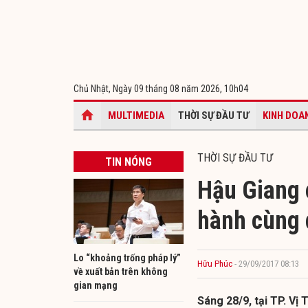
Chủ Nhật, Ngày 09 tháng 08 năm 2026,
10h04
MULTIMEDIA
THỜI SỰ ĐẦU TƯ
KINH DOA
THỜI SỰ ĐẦU TƯ
TIN NÓNG
Hậu Giang 
hành cùng 
Lo “khoảng trống pháp lý”
Hữu Phúc
- 29/09/2017 08:13
về xuất bản trên không
gian mạng
Sáng 28/9, tại TP. Vị 