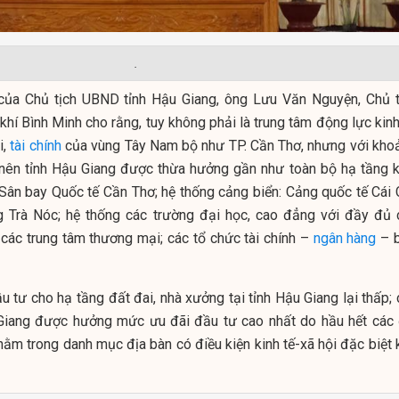
.
 của Chủ tịch UBND tỉnh Hậu Giang, ông Lưu Văn Nguyện, Chủ t
í Bình Minh cho rằng, tuy không phải là trung tâm động lực kinh 
i,
tài chính
của vùng Tây Nam bộ như TP. Cần Thơ, nhưng với kho
 nên tỉnh Hậu Giang được thừa hưởng gần như toàn bộ hạ tầng k
: Sân bay Quốc tế Cần Thơ; hệ thống cảng biển: Cảng quốc tế Cái 
 Trà Nóc; hệ thống các trường đại học, cao đẳng với đầy đủ 
các trung tâm thương mại; các tổ chức tài chính –
ngân hàng
– 
ầu tư cho hạ tầng đất đai, nhà xưởng tại tỉnh Hậu Giang lại thấp;
Giang được hưởng mức ưu đãi đầu tư cao nhất do hầu hết các 
nằm trong danh mục địa bàn có điều kiện kinh tế-xã hội đặc biệt 