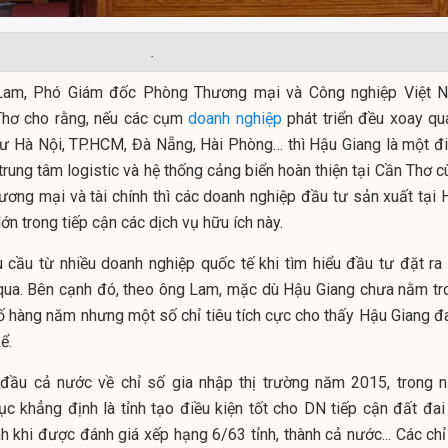
.
am, Phó Giám đốc Phòng Thương mại và Công nghiệp Việt 
Thơ cho rằng, nếu các cụm
doanh nghiệp
phát triển đều xoay qu
như Hà Nội, TP.HCM, Đà Nẵng, Hài Phòng… thì Hậu Giang là một đ
 trung tâm logistic và hệ thống cảng biển hoàn thiện tại Cần Thơ 
hương mại và tài chính thì các doanh nghiệp đầu tư sản xuất tại 
lớn trong tiếp cận các dịch vụ hữu ích này.
 cầu từ nhiều doanh nghiệp quốc tế khi tìm hiểu đầu tư đặt ra 
qua. Bên cạnh đó, theo ông Lam, mặc dù Hậu Giang chưa nằm tr
ố hàng năm nhưng một số chỉ tiêu tích cực cho thấy Hậu Giang đ
ể.
đầu cả nước về chỉ số gia nhập thị trường năm 2015, trong 
ục khẳng định là tỉnh tạo điều kiện tốt cho DN tiếp cận đất đai 
h khi được đánh giá xếp hạng 6/63 tỉnh, thành cả nước... Các chỉ