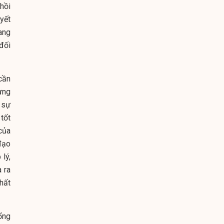
 hồi
yết
ang
đối
cần
ựng
 sự
 tốt
của
đạo
lý,
a ra
hất
ổng