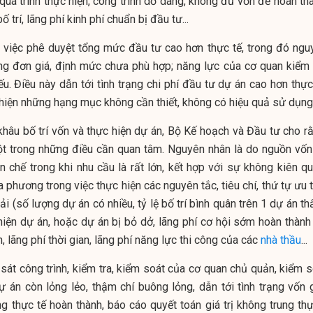
 quá trình thực hiện, công trình dở dang, không đủ vốn để hoàn th
trí, lãng phí kinh phí chuẩn bị đầu tư...
ừ việc phê duyệt tổng mức đầu tư cao hơn thực tế, trong đó ngu
ng đơn giá, định mức chưa phù hợp; năng lực của cơ quan kiểm t
. Điều này dẫn tới tình trạng chi phí đầu tư dự án cao hơn thực 
c hiện những hạng mục không cần thiết, không có hiệu quả sử dụng.
khâu bố trí vốn và thực hiện dự án, Bộ Kế hoạch và Đầu tư cho rằ
 một trong những điều cần quan tâm. Nguyên nhân là do nguồn vốn
n chế trong khi nhu cầu là rất lớn, kết hợp với sự không kiên qu
a phương trong việc thực hiện các nguyên tắc, tiêu chí, thứ tự ưu 
rải (số lượng dự án có nhiều, tỷ lệ bố trí bình quân trên 1 dự án th
 hiện dự án, hoặc dự án bị bỏ dở, lãng phí cơ hội sớm hoàn thành
, lãng phí thời gian, lãng phí năng lực thi công của các
nhà thầu
...
sát công trình, kiểm tra, kiểm soát của cơ quan chủ quản, kiểm s
ự án còn lỏng lẻo, thậm chí buông lỏng, dẫn tới tình trạng vốn g
 thực tế hoàn thành, báo cáo quyết toán giá trị không trung thực