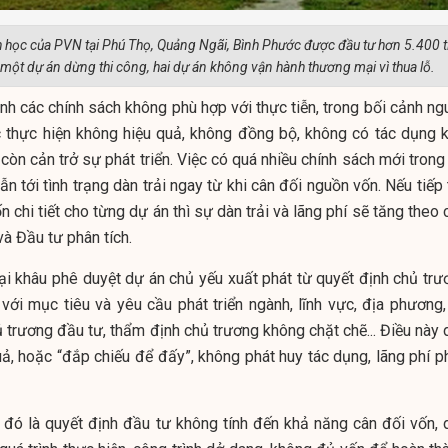
nh học của PVN tại Phú Thọ, Quảng Ngãi, Bình Phước được đầu tư hơn 5.400 t
ột dự án dừng thi công, hai dự án không vận hành thương mại vì thua lỗ.
nh các chính sách không phù hợp với thực tiễn, trong bối cảnh ng
c thực hiện không hiệu quả, không đồng bộ, không có tác dụng k
 còn cản trở sự phát triển. Việc có quá nhiều chính sách mới trong
n tới tình trạng dàn trải ngay từ khi cân đối nguồn vốn. Nếu tiếp
ốn chi tiết cho từng dự án thì sự dàn trải và lãng phí sẽ tăng theo
à Đầu tư phân tích.
tại khâu phê duyệt dự án chủ yếu xuất phát từ quyết định chủ trư
ới mục tiêu và yêu cầu phát triển ngành, lĩnh vực, địa phương,
ủ trương đầu tư, thẩm định chủ trương không chặt chẽ... Điều này
uả, hoặc “đắp chiếu để đấy”, không phát huy tác dụng, lãng phí p
 đó là quyết định đầu tư không tính đến khả năng cân đối vốn, 