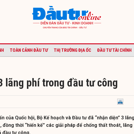
NH
TOÀN CẢNH ĐẦU TƯ
THỊ TRƯỜNG ĐỊA ỐC
ĐẦU TƯ TÀI CHÍNH
 lãng phí trong đầu tư công
vấn của Quốc hội, Bộ Kế hoạch và Đầu tư đã “nhận diện” 3 lãn
, đồng thời “hiến kế” các giải pháp để chống thất thoát, lãng
ả đầu tư công.