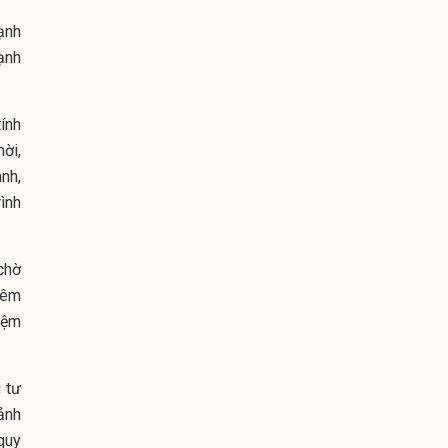
ạnh
ạnh
ính
hời,
nh,
ình
chờ
iêm
hiệm
 tư
ảnh
quy