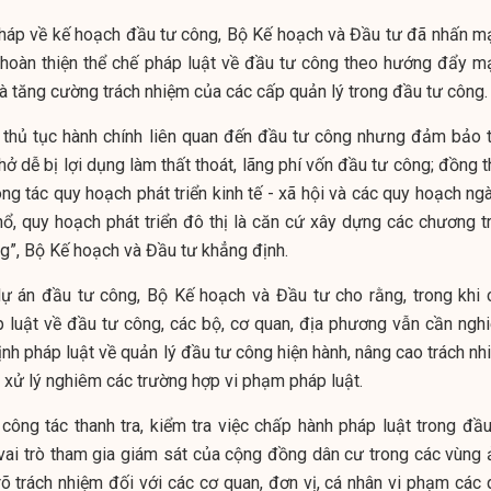
 pháp về kế hoạch đầu tư công, Bộ Kế hoạch và Đầu tư đã nhấn m
, hoàn thiện thể chế pháp luật về đầu tư công theo hướng đẩy m
à tăng cường trách nhiệm của các cấp quản lý trong đầu tư công.
 thủ tục hành chính liên quan đến đầu tư công nhưng đảm bảo t
hở dễ bị lợi dụng làm thất thoát, lãng phí vốn đầu tư công; đồng t
g tác quy hoạch phát triển kinh tế - xã hội và các quy hoạch ngà
hổ, quy hoạch phát triển đô thị là căn cứ xây dựng các chương tr
g”, Bộ Kế hoạch và Đầu tư khẳng định.
dự án đầu tư công, Bộ Kế hoạch và Đầu tư cho rằng, trong khi 
p luật về đầu tư công, các bộ, cơ quan, địa phương vẫn cần ngh
ịnh pháp luật về quản lý đầu tư công hiện hành, nâng cao trách n
xử lý nghiêm các trường hợp vi phạm pháp luật.
công tác thanh tra, kiểm tra việc chấp hành pháp luật trong đầu
vai trò tham gia giám sát của cộng đồng dân cư trong các vùng 
õ trách nhiệm đối với các cơ quan, đơn vị, cá nhân vi phạm các 