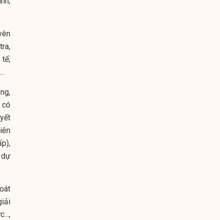
ành;
yên
ra,
tế,
..
ng,
 có
yết
tiên
ấp),
 dự
oát
iải
...,