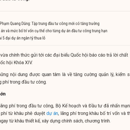
ế Phạm Quang Dũng: Tập trung đầu tư công mới có tăng trưởng
án và mức bố trí vốn cụ thể cho từng dự án đầu tư công trung hạn
i 5 đại dự án ngàn tỷ thua lỗ
ừa chính thức gửi tới các đại biểu Quốc hội báo cáo trả lời chất
ốc hội Khóa XIV.
hững nội dung được quan tâm là về tăng cường quản lý, kiểm s
 phí trong đầu tư công.
lớn
” lãng phí trong đầu tư công, Bộ Kế hoạch và Đầu tư đã nhấn mạn
g phí từ khâu phê duyệt
dự án
, lãng phí trong khâu bố trí vốn và 
ngay từ khâu thiết kế, xây dựng chính sách, chương trình.