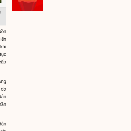
ỉ
uồn
iến
 khi
 tục
 cấp
ơng
 do
 dẫn
hần
dẫn