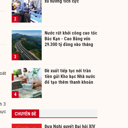
xu hướng tích cực
2
Nước rút khởi công cao tốc
Bắc Kạn - Cao Bằng vốn
29.300 tỷ đồng vào tháng
12/2026
3
Đề xuất tiếp tục nới trần
oát
tiền gửi Kho bạc Nhà nước
để tạo thêm thanh khoản
cho ngân hàng
4
h 3
thực
CHUYÊN ĐỀ
Đưa Nghị quyết Đại hội XIV