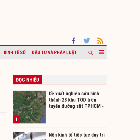
KINH TẾ SỐ
ĐẦU TƯ VÀ PHÁP LUẬT
ĐỌC NHIỀU
Đề xuất nghiên cứu hình
thành 28 khu TOD trên
tuyến đường sắt TP.HCM -
Cần Thơ
1
g
Nền kinh tế tiếp tục duy trì