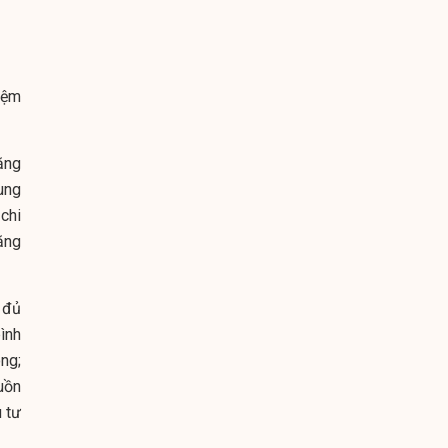
iệm
ăng
rung
chi
ăng
 đủ
ình
ng;
uồn
 tư