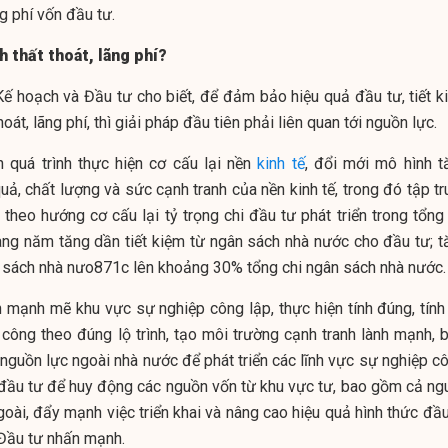
ng phí vốn đầu tư.
h thất thoát, lãng phí?
ế hoạch và Đầu tư cho biết, để đảm bảo hiệu quả đầu tư, tiết k
oát, lãng phí, thì giải pháp đầu tiên phải liên quan tới nguồn lực.
h quá trình thực hiện cơ cấu lại nền
kinh tế
, đổi mới mô hình t
uả, chất lượng và sức cạnh tranh của nền kinh tế, trong đó tập t
theo hướng cơ cấu lại tỷ trọng chi đầu tư phát triển trong tổng 
àng năm tăng dần tiết kiệm từ ngân sách nhà nước cho đầu tư; t
n sách nhà nưo871c lên khoảng 30% tổng chi ngân sách nhà nước.
h mạnh mẽ khu vực sự nghiệp công lập, thực hiện tính đúng, tính
 công theo đúng lộ trình, tạo môi trường cạnh tranh lành mạnh, b
nguồn lực ngoài nhà nước để phát triển các lĩnh vực sự nghiệp cô
 đầu tư để huy động các nguồn vốn từ khu vực tư, bao gồm cả ng
oài, đẩy mạnh việc triển khai và nâng cao hiệu quả hình thức đầu
Đầu tư nhấn mạnh.