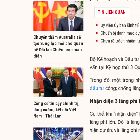
TIN LIÊN QUAN
Ủy viên Ủy ban Kinh t
Chuẩn bị danh mục dự 
Chuyến thăm Australia sẽ
Chưa rõ trách nhiệm tạ
tạo xung lực mới cho quan
hệ Đối tác Chiến lược toàn
diện
Bộ Kế hoạch và Đầu tư v
vấn tại Kỳ họp thứ 3 Qu
Trong đó, một trong n
đầu tư
công; chống lãng
Nhận diện 3 lãng phí 
Củng cố tin cậy chính trị,
tăng cường kết nối Việt
Cụ thể, khi “nhận diện
Nam - Thái Lan
lãng phí lớn. Đó là lãn
hiện dự án; và lãng phí 