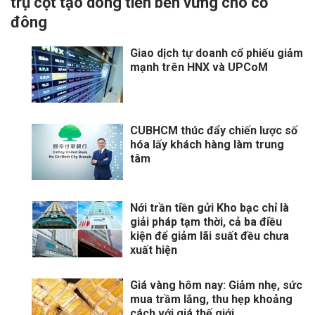
trụ cột tạo dòng tiền bền vững cho cổ
đông
Giao dịch tự doanh cổ phiếu giảm
mạnh trên HNX và UPCoM
CUBHCM thúc đẩy chiến lược số
hóa lấy khách hàng làm trung
tâm
Nới trần tiền gửi Kho bạc chỉ là
giải pháp tạm thời, cả ba điều
kiện để giảm lãi suất đều chưa
xuất hiện
Giá vàng hôm nay: Giảm nhẹ, sức
mua trầm lắng, thu hẹp khoảng
cách với giá thế giới