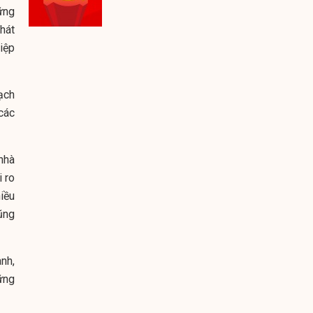
ững
hát
hiệp
ạch
các
nhà
 ro
iều
cũng
nh,
ững