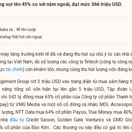
g vọt lên 45% so với năm ngoái, đạt mức 366 triệu USD.
ibaba và... 40 tên cướp
startup Việt hút vốn ngoại
́y tăng trưởng kinh tế đã và đang thu hút sự chú ý từ các nhà 
. Riêng tại Việt Nam, dù số lượng các công ty fintech (công ty công 
vực
tài chính
) còn khiêm tốn, nhưng cũng thu hút lượng vốn đáng k
agement Group rót 3 triệu USD vào trang điện tử mua sắm hàng h
m, nâng tổng số vốn hiện tại lên gần 5 triệu USD; Tập đoàn 
 chi 542 tỷ đồng mua 65% cổ phần của Công ty cổ phần Thanh t
pay) từ VMG Media và một số cổ đông cá nhân; MOL Accesspor
 lượng, NTT Data mua 64% cổ phần Payoo, True Money mua 40%
 nhà
đầu tư
Credit Saison, Golden Gate Ventures và GMO Glo
 cổ phần của Bảo Kim… Các thương vụ này đều có giá trị lên 