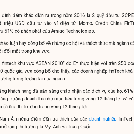
 đình đám khác diễn ra trong năm 2016 là 2 quỹ đầu tư SCPE
 triệu USD đầu tư vào ví điện tử Momo, Credit China FinT
ữu 51% cổ phần phát của Amigo Technologies.
ác thảo luận hay công bố về những cơ hội và thách thức mà ngành 
i đối mặt trong khu vực.
ề fintech khu vực ASEAN 2018” do EY thực hiện với trên 250 do
 10 quốc gia, vừa công bố cho thấy, các doanh nghiệp finTech khá 
trưởng trong tương lai của ngành.
n rằng khách hàng đã sẵn sàng chấp nhận các dịch vụ của họ, 61
ng trưởng doanh thu như mục tiêu trong vòng 12 tháng tới và có 
̉ rộng thị trường trong vòng 12 tháng tới.
Nam Á, những điểm đến ưa thích của các
doanh nghiệp
finTech 
và mở rộng thị trường là Mỹ, Anh và Trung Quốc.