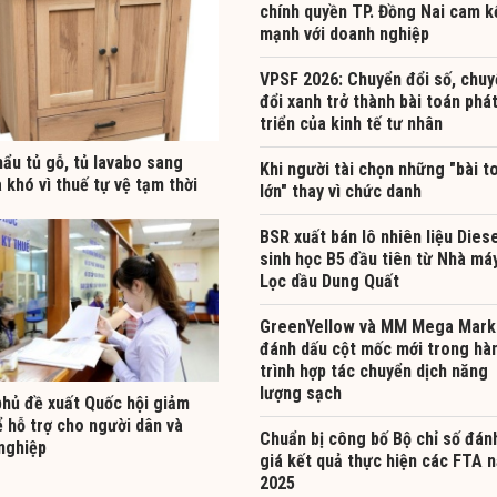
chính quyền TP. Đồng Nai cam k
mạnh với doanh nghiệp
VPSF 2026: Chuyển đổi số, chuy
đổi xanh trở thành bài toán phá
triển của kinh tế tư nhân
ẩu tủ gỗ, tủ lavabo sang
Khi người tài chọn những "bài t
khó vì thuế tự vệ tạm thời
lớn" thay vì chức danh
BSR xuất bán lô nhiên liệu Dies
sinh học B5 đầu tiên từ Nhà má
Lọc dầu Dung Quất
GreenYellow và MM Mega Mark
đánh dấu cột mốc mới trong hà
trình hợp tác chuyển dịch năng
lượng sạch
phủ đề xuất Quốc hội giảm
 hỗ trợ cho người dân và
Chuẩn bị công bố Bộ chỉ số đán
nghiệp
giá kết quả thực hiện các FTA 
2025