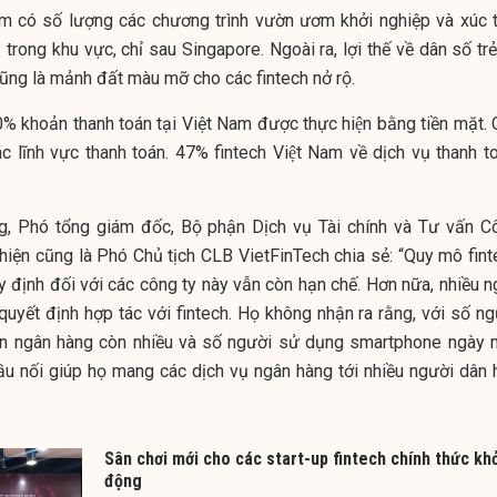
m có số lượng các chương trình vườn ươm khởi nghiệp và xúc t
 trong khu vực, chỉ sau Singapore. Ngoài ra, lợi thế về dân số trẻ
cũng là mảnh đất màu mỡ cho các fintech nở rộ.
90% khoản thanh toán tại Việt Nam được thực hiện bằng tiền mặt.
 lĩnh vực thanh toán. 47% fintech Việt Nam về dịch vụ thanh to
, Phó tổng giám đốc, Bộ phận Dịch vụ Tài chính và Tư vấn C
 hiện cũng là Phó Chủ tịch CLB VietFinTech chia sẻ: “Quy mô fint
y định đối với các công ty này vẫn còn hạn chế. Hơn nữa, nhiều n
quyết định hợp tác với fintech. Họ không nhận ra rằng, với số ng
ản ngân hàng còn nhiều và số người sử dụng smartphone ngày 
 cầu nối giúp họ mang các dịch vụ ngân hàng tới nhiều người dân 
Sân chơi mới cho các start-up fintech chính thức kh
động