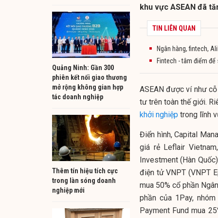
khu vực ASEAN đã tăn
TIN LIÊN QUAN
Ngân hàng, fintech, Al
Fintech - tâm điểm để 
Quảng Ninh: Gần 300
phiên kết nối giao thương
mở rộng không gian hợp
ASEAN được ví như cỗ ma
tác doanh nghiệp
tư trên toàn thế giới
khởi nghiệp
trong lĩnh 
Điển hình, Capital Man
giá rẻ Leflair Vietna
Investment (Hàn Quốc)
Thêm tín hiệu tích cực
điện tử VNPT (VNPT E
trong làn sóng doanh
mua 50% cổ phần Ngân
nghiệp mới
phần của 1Pay, nhóm
Payment Fund mua 25%