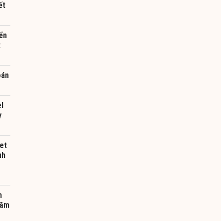
ết
ển
t
oán
el
y
et
nh
h
năm