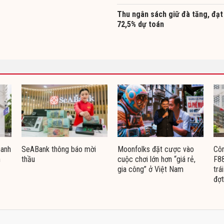
Thu ngân sách giữ đà tăng, đạt
72,5% dự toán
oanh
SeABank thông báo mời
Moonfolks đặt cược vào
Côn
n
thầu
cuộc chơi lớn hơn “giá rẻ,
F88
gia công” ở Việt Nam
trá
đợt