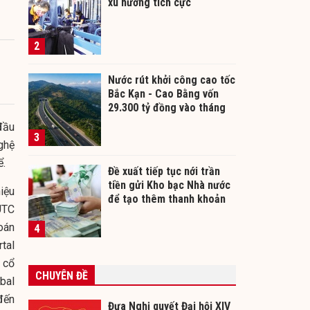
xu hướng tích cực
2
Nước rút khởi công cao tốc
Bắc Kạn - Cao Bằng vốn
29.300 tỷ đồng vào tháng
12/2026
đầu
3
nghệ
ể.
Đề xuất tiếp tục nới trần
tiền gửi Kho bạc Nhà nước
iệu
để tạo thêm thanh khoản
UTC
cho ngân hàng
oán
4
tal
 cổ
CHUYÊN ĐỀ
bal
đến
Đưa Nghị quyết Đại hội XIV