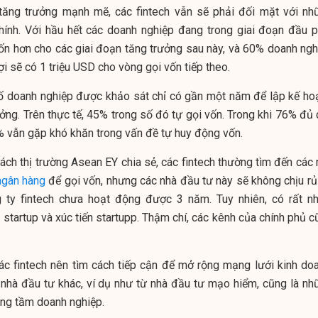
tăng trưởng mạnh mẽ, các fintech vẫn sẽ phải đối mặt với nh
̀i chính. Với hầu hết các doanh nghiệp đang trong giai đoạn đầu p
̀u vốn hơn cho các giai đoạn tăng trưởng sau này, và 60% doanh ng
 sẽ có 1 triệu USD cho vòng gọi vốn tiếp theo.
số doanh nghiệp được khảo sát chỉ có gần một năm để lập kế ho
ởng. Trên thực tế, 45% trong số đó tự gọi vốn. Trong khi 76% đủ 
 vẫn gặp khó khăn trong vấn đề tự huy động vốn.
ách thị trường Asean EY chia sẻ, các fintech thường tìm đến các 
ngân hàng
để gọi vốn, nhưng các nhà đầu tư này sẽ không chịu rủi
 ty fintech chưa hoạt động được 3 năm. Tuy nhiên, có rất nh
tartup và xúc tiến startupp. Thậm chí, các kênh của chính phủ 
ác fintech nên tìm cách tiếp cận để mở rộng mạng lưới kinh doa
 nhà đầu tư khác, ví dụ như từ nhà đầu tư mạo hiểm, cũng là nh
âng tầm doanh nghiệp.