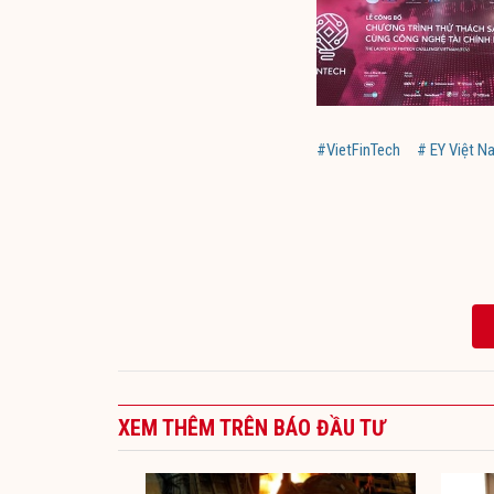
#VietFinTech
# EY Việt N
XEM THÊM TRÊN BÁO ĐẦU TƯ