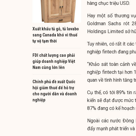
hàng chục triệu USD.
Hay một số thương vụ
Goldman Sachs rót 28
Xuất khẩu tủ gỗ, tủ lavabo
Holdings Limited sở h
sang Canada khó vì thuế
tự vệ tạm thời
Tuy nhiên, có rất ít c
nghiệp fintech đang phả
FDI chất lượng cao phải
giúp doanh nghiệp Việt
“Khảo sát toàn cảnh v
Nam cùng lớn lên
nghiệp fintech tại hơn
quan về tình hình tăng 
Chính phủ đề xuất Quốc
hội giảm thuế để hỗ trợ
Cụ thể, có tới 89% ti
cho người dân và doanh
nghiệp
kiến sẽ đạt được mức tă
87% đang có kế hoạch mơ
Ngoài các nước Đông 
đẩy mạnh phát triển 