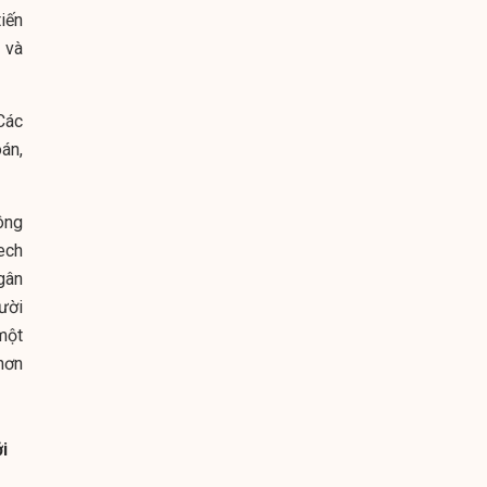
iến
 và
 Các
án,
ông
ech
gân
ười
một
hơn
ởi