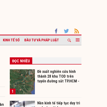
KINH TẾ SỐ
ĐẦU TƯ VÀ PHÁP LUẬT
ĐỌC NHIỀU
Đề xuất nghiên cứu hình
thành 28 khu TOD trên
tuyến đường sắt TP.HCM -
Cần Thơ
1
Nền kinh tế tiếp tục duy trì
oàn