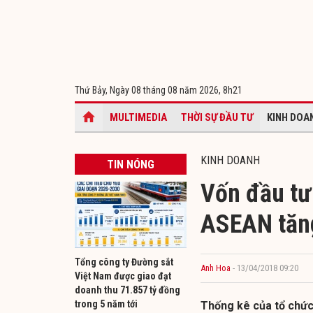
Thứ Bảy, Ngày 08 tháng 08 năm 2026,
8h21
MULTIMEDIA
THỜI SỰ ĐẦU TƯ
KINH DOA
KINH DOANH
TIN NÓNG
Vốn đầu tư 
ASEAN tăn
Tổng công ty Đường sắt
Anh Hoa
- 13/04/2018 09:20
Việt Nam được giao đạt
doanh thu 71.857 tỷ đồng
trong 5 năm tới
Thống kê của tổ chứ