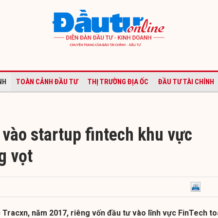
NH
TOÀN CẢNH ĐẦU TƯ
THỊ TRƯỜNG ĐỊA ỐC
ĐẦU TƯ TÀI CHÍNH
vào startup fintech khu vực
g vọt
c Tracxn, năm 2017, riêng vốn đầu tư vào lĩnh vực FinTech t