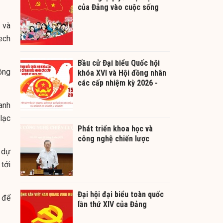
của Đảng vào cuộc sống
 và
ech
Bầu cử Đại biểu Quốc hội
công
khóa XVI và Hội đồng nhân
các cấp nhiệm kỳ 2026 -
2031
anh
lạc
Phát triển khoa học và
công nghệ chiến lược
% dự
tới
Đại hội đại biểu toàn quốc
để
lần thứ XIV của Đảng