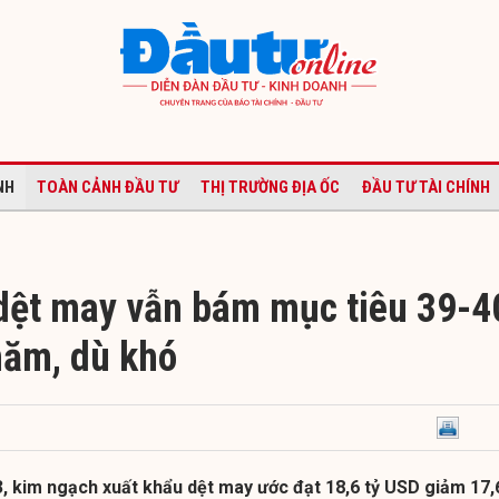
NH
TOÀN CẢNH ĐẦU TƯ
THỊ TRƯỜNG ĐỊA ỐC
ĐẦU TƯ TÀI CHÍNH
dệt may vẫn bám mục tiêu 39-4
năm, dù khó
, kim ngạch xuất khẩu dệt may ước đạt 18,6 tỷ USD giảm 17