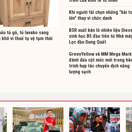
triển của kinh tế tư nhân
Khi người tài chọn những "bài t
lớn" thay vì chức danh
BSR xuất bán lô nhiên liệu Dies
ẩu tủ gỗ, tủ lavabo sang
sinh học B5 đầu tiên từ Nhà má
khó vì thuế tự vệ tạm thời
Lọc dầu Dung Quất
GreenYellow và MM Mega Mark
đánh dấu cột mốc mới trong hà
trình hợp tác chuyển dịch năng
lượng sạch