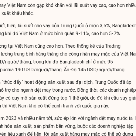
ay Việt Nam còn gặp khó khăn với lãi suất vay cao, cao hơn nhiề
 xuất khẩu khác.
iết, hiện, lãi suất cho vay của Trung Quốc ở mức 3,5%, Banglades
ng khi đó Việt Nam ở mức bình quân 9-11%, cao hơn 5-7%.
ương tại Việt Nam cũng cao hơn. Theo thống kê của Trading
n lương trung bình hàng tháng cho công nhân may mặc của Việt N
/người/tháng, trong khi đó Bangladesh chỉ ở mức 95
puchia 190 USD/người/tháng, Ấn Độ 145 USD/người/tháng.
h “thúc đẩy” hoạt động sản xuất sau đại dịch, Trung Quốc đã áp
hỗ trợ cho ngành dệt may trong nước. Đồng thời, các doanh nghiệp
ày có quy mô sản xuất đứng top 1 thế giới, do đó khi cầu suy giả
thì Việt Nam khó có thể cạnh tranh với quốc gia này.
năm 2023 và nhiều năm tới, sức ép lớn với ngành dệt may nước ta 
nh hóa sản xuất, sản phẩm bền vững, buộc các doanh nghiệp
tập
yên liệu xanh để tiến tới sản xuất hàng may mặc có thể sử dụng