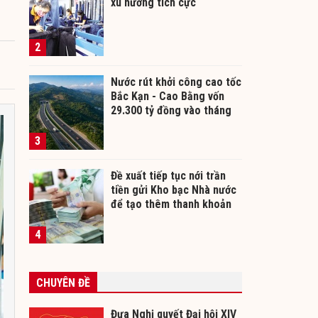
xu hướng tích cực
2
Nước rút khởi công cao tốc
Bắc Kạn - Cao Bằng vốn
29.300 tỷ đồng vào tháng
12/2026
3
Đề xuất tiếp tục nới trần
tiền gửi Kho bạc Nhà nước
để tạo thêm thanh khoản
cho ngân hàng
4
CHUYÊN ĐỀ
Đưa Nghị quyết Đại hội XIV