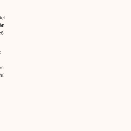
dệt
yên
cố
c
ời
hí.