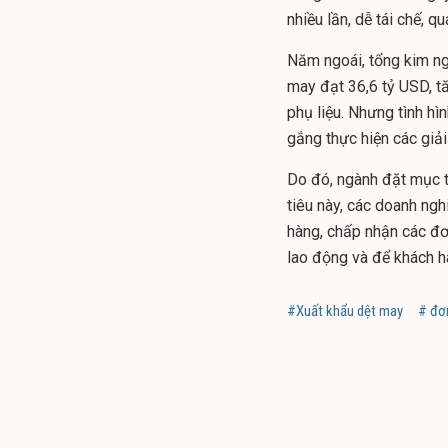
nhiều lần, dễ tái chế, 
Năm ngoái, t
ổng kim ng
may đạt 36,6 tỷ USD, 
phụ liệu. Nhưng tình hì
gắng thực hiện các giả
Do đó, ngành đặt mục t
tiêu này, các doanh ngh
hàng, chấp nhận các đơ
lao động và để khách hà
#Xuất khẩu dệt may
# đơ