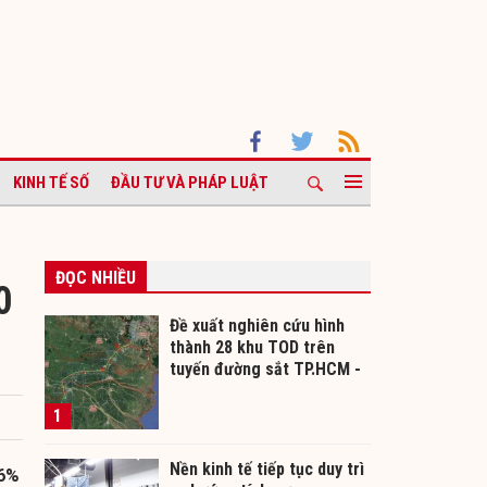
KINH TẾ SỐ
ĐẦU TƯ VÀ PHÁP LUẬT
ĐỌC NHIỀU
0
Đề xuất nghiên cứu hình
thành 28 khu TOD trên
tuyến đường sắt TP.HCM -
Cần Thơ
1
Nền kinh tế tiếp tục duy trì
,6%