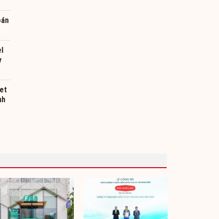
oán
el
y
et
nh