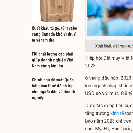
Xuất khẩu tủ gỗ, tủ lavabo
sang Canada khó vì thuế
tự vệ tạm thời
Xuất khẩu dệt may nử
FDI chất lượng cao phải
Hiệp hội Dệt may Việt 
giúp doanh nghiệp Việt
2023.
Nam cùng lớn lên
6 tháng đầu năm 2023, 
Chính phủ đề xuất Quốc
kim ngạch nhập khẩu ướ
hội giảm thuế để hỗ trợ
cho người dân và doanh
USD so với mức 8,8 tỷ
nghiệp
Dưới tác động tiêu cực 
tăng trưởng
kinh tế
toàn
báo năm 2023 chỉ trên 
như: Mỹ, EU, Hàn Quốc,