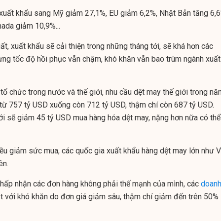
 xuất khẩu sang Mỹ giảm 27,1%, EU giảm 6,2%, Nhật Bản tăng 6,6
ada giảm 10,9%...
ất, xuất khẩu sẽ cải thiện trong những tháng tới, sẽ khá hơn các
ưng tốc độ hồi phục vẫn chậm, khó khăn vẫn bao trùm ngành xuất
tổ chức trong nước và thế giới, nhu cầu dệt may thế giới trong n
từ 757 tỷ USD xuống còn 712 tỷ USD, thậm chí còn 687 tỷ USD.
iới sẽ giảm 45 tỷ USD mua hàng hóa dệt may, nặng hơn nữa có thể
 đều giảm sức mua, các quốc gia xuất khẩu hàng dệt may lớn như V
ên.
chấp nhận các đơn hàng không phải thế mạnh của mình, các
doan
t với khó khăn do đơn giá giảm sâu, thậm chí giảm đến trên 50%