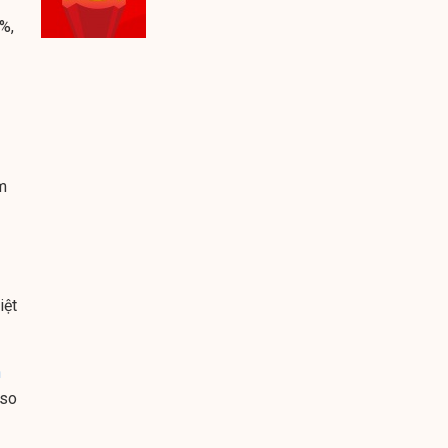
%,
ăm
iệt
h
 so