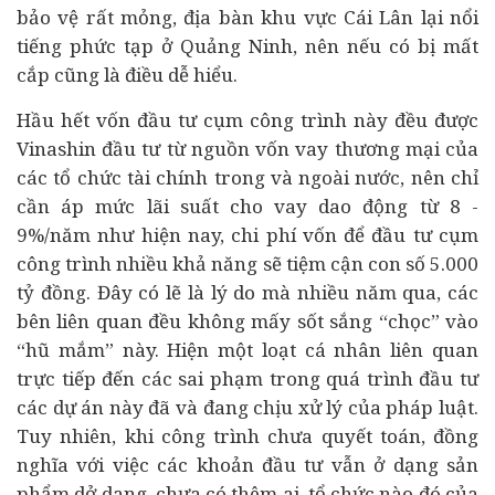
bảo vệ rất mỏng, địa bàn khu vực Cái Lân lại nổi
tiếng phức tạp ở Quảng Ninh, nên nếu có bị mất
cắp cũng là điều dễ hiểu.
Hầu hết vốn đầu tư cụm công trình này đều được
Vinashin đầu tư từ nguồn vốn vay thương mại của
các tổ chức tài chính trong và ngoài nước, nên chỉ
cần áp mức lãi suất cho vay dao động từ 8 -
9%/năm như hiện nay, chi phí vốn để đầu tư cụm
công trình nhiều khả năng sẽ tiệm cận con số 5.000
tỷ đồng. Đây có lẽ là lý do mà nhiều năm qua, các
bên liên quan đều không mấy sốt sắng “chọc” vào
“hũ mắm” này. Hiện một loạt cá nhân liên quan
trực tiếp đến các sai phạm trong quá trình đầu tư
các dự án này đã và đang chịu xử lý của pháp luật.
Tuy nhiên, khi công trình chưa quyết toán, đồng
nghĩa với việc các khoản đầu tư vẫn ở dạng sản
phẩm dở dang, chưa có thêm ai, tổ chức nào đó của