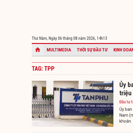
Thứ Năm, Ngày 06 tháng 08 năm 2026,
14h13
MULTIMEDIA
THỜI SỰ ĐẦU TƯ
KINH DOA
TAG: TPP
Ủy b
triệu
Đầu tư t
Ủy ban
Nam (mã
khoán.