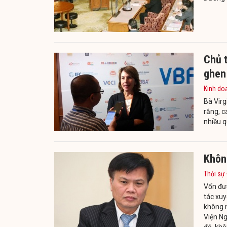
Chủ 
ghen
Kinh do
Bà Vir
rằng, 
nhiều q
Khôn
Thời sự
Vốn đượ
tác xuy
không n
Viện Ng
đó, khô