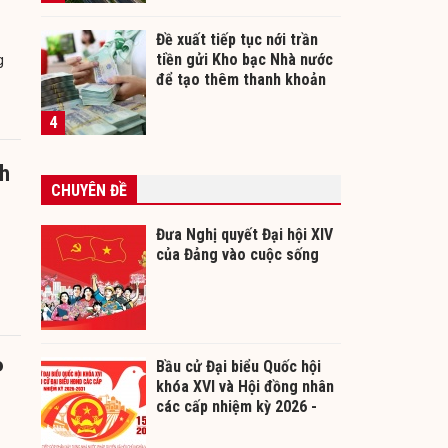
Đề xuất tiếp tục nới trần
tiền gửi Kho bạc Nhà nước
g
để tạo thêm thanh khoản
cho ngân hàng
4
ch
CHUYÊN ĐỀ
Đưa Nghị quyết Đại hội XIV
của Đảng vào cuộc sống
P
Bầu cử Đại biểu Quốc hội
khóa XVI và Hội đồng nhân
các cấp nhiệm kỳ 2026 -
2031