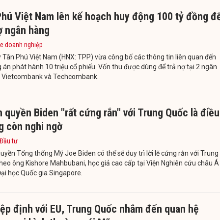
Phú Việt Nam lên kế hoạch huy động 100 tỷ đồng đ
ợ ngân hàng
e doanh nghiệp
 Tân Phú Việt Nam (HNX: TPP) vừa công bố các thông tin liên quan đến
án phát hành 10 triệu cổ phiếu. Vốn thu được dùng để trả nợ tại 2 ngân
à Vietcombank và Techcombank.
 quyền Biden "rất cứng rắn" với Trung Quốc là điều
g còn nghi ngờ
 Đầu tư
uyền Tổng thống Mỹ Joe Biden có thể sẽ duy trì lời lẽ cứng rắn với Trung
heo ông Kishore Mahbubani, học giả cao cấp tại Viện Nghiên cứu châu Á
ại học Quốc gia Singapore.
iệp định với EU, Trung Quốc nhắm đến quan hệ