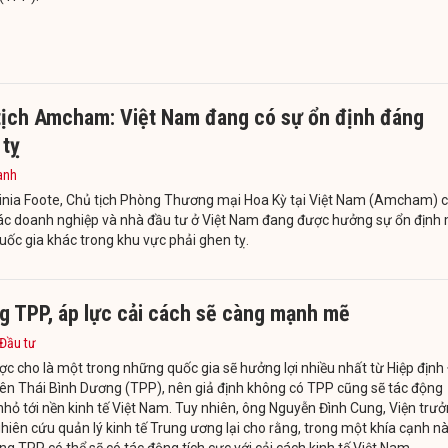
tịch Amcham: Việt Nam đang có sự ổn định đáng
 tỵ
anh
ginia Foote, Chủ tịch Phòng Thương mại Hoa Kỳ tại Việt Nam (Amcham) 
các doanh nghiệp và nhà đầu tư ở Việt Nam đang được hưởng sự ổn định
uốc gia khác trong khu vực phải ghen tỵ.
g TPP, áp lực cải cách sẽ càng mạnh mẽ
 Đầu tư
c cho là một trong những quốc gia sẽ hưởng lợi nhiều nhất từ Hiệp định 
ên Thái Bình Dương (TPP), nên giả định không có TPP cũng sẽ tác động
hỏ tới nền kinh tế Việt Nam. Tuy nhiên, ông Nguyễn Đình Cung, Viện trư
hiên cứu quản lý kinh tế Trung ương lại cho rằng, trong một khía cạnh n
ng TPP có thể sẽ có tác động tích cực với cải cách kinh tế Việt Nam.