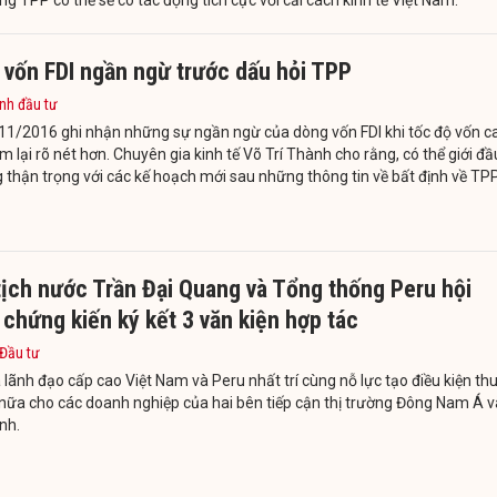
 vốn FDI ngần ngừ trước dấu hỏi TPP
nh đầu tư
11/2016 ghi nhận những sự ngần ngừ của dòng vốn FDI khi tốc độ vốn 
m lại rõ nét hơn. Chuyên gia kinh tế Võ Trí Thành cho rằng, có thể giới đầ
 thận trọng với các kế hoạch mới sau những thông tin về bất định về TPP
tịch nước Trần Đại Quang và Tổng thống Peru hội
chứng kiến ký kết 3 văn kiện hợp tác
 Đầu tư
 lãnh đạo cấp cao Việt Nam và Peru nhất trí cùng nỗ lực tạo điều kiện th
 nữa cho các doanh nghiệp của hai bên tiếp cận thị trường Đông Nam Á v
nh.