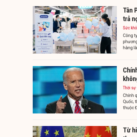
Tân 
trả n
Sức khỏ
Công ty
phương 
hàng l
Chính
khôn
Thời sự
Chính q
Quốc, t
thuộc Đ
Từ h