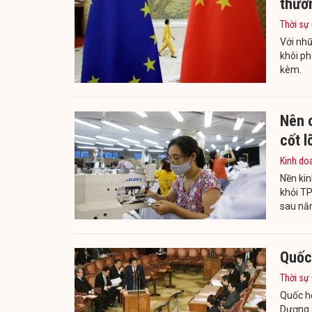
thươ
Thời sự
Với nhữ
khôi ph
kèm.
Nên c
cốt l
Kinh do
Nền kin
khỏi TP
sau năm
Quốc
Thời sự
Quốc hộ
Dương 