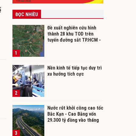
ể
ĐỌC NHIỀU
Đề xuất nghiên cứu hình
thành 28 khu TOD trên
tuyến đường sắt TP.HCM -
Cần Thơ
1
Nền kinh tế tiếp tục duy trì
xu hướng tích cực
2
Nước rút khởi công cao tốc
Bắc Kạn - Cao Bằng vốn
29.300 tỷ đồng vào tháng
12/2026
3