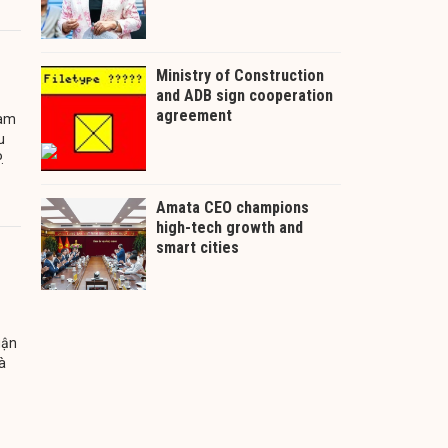
cam
u
.
uận
à