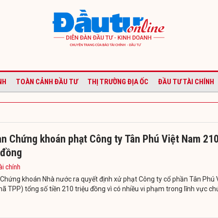
NH
TOÀN CẢNH ĐẦU TƯ
THỊ TRƯỜNG ĐỊA ỐC
ĐẦU TƯ TÀI CHÍNH
an Chứng khoán phạt Công ty Tân Phú Việt Nam 21
 đồng
ài chính
 Chứng khoán Nhà nước ra quyết định xử phạt Công ty cổ phần Tân Phú 
 TPP) tổng số tiền 210 triệu đồng vì có nhiều vi phạm trong lĩnh vực c