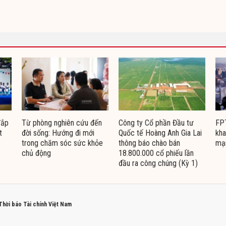
đắp
Từ phòng nghiên cứu đến
Công ty Cổ phần Đầu tư
FPT
t
đời sống: Hướng đi mới
Quốc tế Hoàng Anh Gia Lai
kha
trong chăm sóc sức khỏe
thông báo chào bán
mạ
chủ động
18.800.000 cổ phiếu lần
đầu ra công chúng (Kỳ 1)
 Thời báo Tài chính Việt Nam