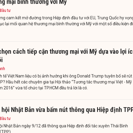
ng mại bình thường với Mỹ
 Đầu tư
ng cam kết mở đường trong Hiệp định đầu tư với EU, Trung Quốc hy vọn
ục lại mối quan hệ thương mại bình thường với Mỹ với một số điều kiện đi
họn cách tiếp cận thương mại với Mỹ dựa vào lợi í
õi
anh
h tế Việt Nam liệu có bị ảnh hưởng khi ông Donald Trump tuyên bố sẽ rút
P? Hầu hết các chuyên gia tại Hội thảo “Tương tác thương mại Việt - Mỹ
 2016” vừa tổ chức tại TP.HCM đều trả lời là có.
 hội Nhật Bản vừa bấm nút thông qua Hiệp định TP
 Đầu tư
i Nhật Bản ngày 9/12 đã thông qua Hiệp định đối tác xuyên Thái Bình
(TPP).