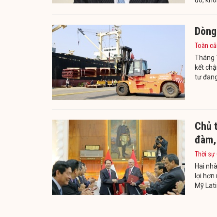
Dòng
Toàn cả
Tháng 
kết chậ
tư đang
Chủ 
đàm, 
Thời sự
Hai nhà
lợi hơn
Mỹ Lati