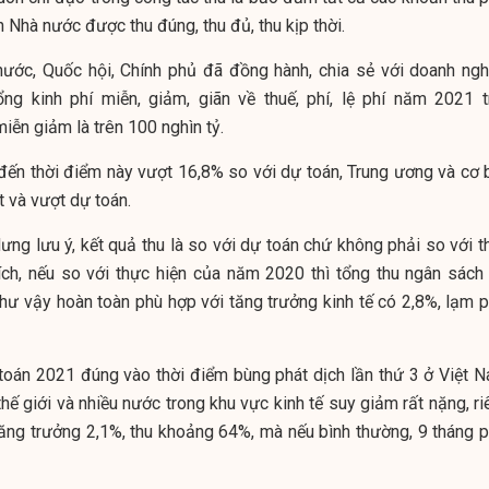
 Nhà nước được thu đúng, thu đủ, thu kịp thời.
nước, Quốc hội, Chính phủ đã đồng hành, chia sẻ với doanh ngh
ổng kinh phí miễn, giảm, giãn về thuế, phí, lệ phí năm 2021 t
miễn giảm là trên 100 nghìn tỷ.
đến thời điểm này vượt 16,8% so với dự toán, Trung ương và cơ 
 và vượt dự toán.
ng lưu ý, kết quả thu là so với dự toán chứ không phải so với t
ích, nếu so với thực hiện của năm 2020 thì tổng thu ngân sách 
hư vậy hoàn toàn phù hợp với tăng trưởng kinh tế có 2,8%, lạm p
toán 2021 đúng vào thời điểm bùng phát dịch lần thứ 3 ở Việt N
hế giới và nhiều nước trong khu vực kinh tế suy giảm rất nặng, r
tăng trưởng 2,1%, thu khoảng 64%, mà nếu bình thường, 9 tháng p