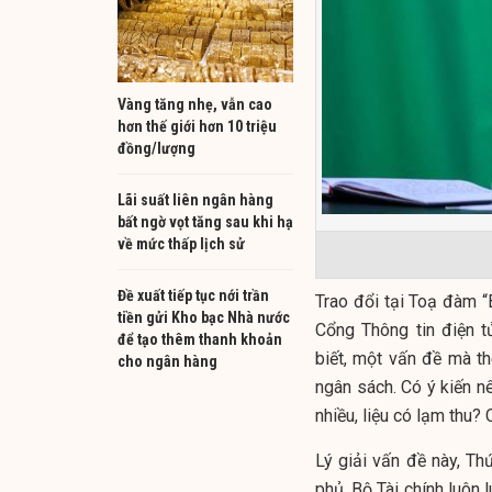
Vàng tăng nhẹ, vẫn cao
hơn thế giới hơn 10 triệu
đồng/lượng
Lãi suất liên ngân hàng
bất ngờ vọt tăng sau khi hạ
về mức thấp lịch sử
Đề xuất tiếp tục nới trần
Trao đổi tại Toạ đàm 
tiền gửi Kho bạc Nhà nước
Cổng Thông tin điện t
để tạo thêm thanh khoản
biết, một vấn đề mà th
cho ngân hàng
ngân sách. Có ý kiến 
nhiều, liệu có lạm thu
Lý giải vấn đề này, T
phủ, Bộ Tài chính luôn 