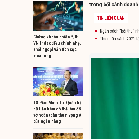
trong bối cảnh doanh
TIN LIÊN QUAN
Ngân sách “bội thu” n
Chứng khoán phiên 5/8:
Thu ngân sách 2021 tă
VN-Index điều chỉnh nhẹ,
khối ngoại vẫn tích cực
mua ròng
TS. Đào Minh Tú: Quản trị
dữ liệu kém có thể làm đổ
vỡ hoàn toàn tham vọng AI
của ngân hàng