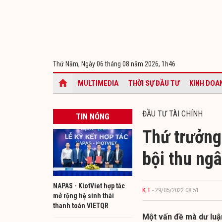
Thứ Năm, Ngày 06 tháng 08 năm 2026,
1h46
MULTIMEDIA
THỜI SỰ ĐẦU TƯ
KINH DOA
ĐẦU TƯ TÀI CHÍNH
TIN NÓNG
Thứ trưởng 
bội thu ng
NAPAS - KiotViet hợp tác
K.T
- 29/05/2022 08:51
mở rộng hệ sinh thái
thanh toán VIETQR
Một vấn đề mà dư luận