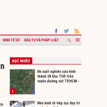
KINH TẾ SỐ
ĐẦU TƯ VÀ PHÁP LUẬT
ĐỌC NHIỀU
ân
Đề xuất nghiên cứu hình
thành 28 khu TOD trên
tuyến đường sắt TP.HCM -
Cần Thơ
1
Nền kinh tế tiếp tục duy trì
ch