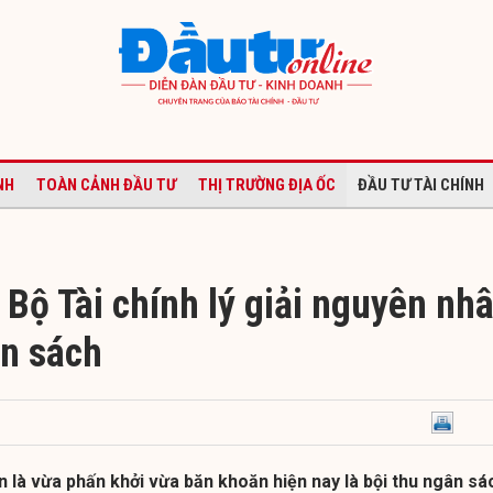
NH
TOÀN CẢNH ĐẦU TƯ
THỊ TRƯỜNG ĐỊA ỐC
ĐẦU TƯ TÀI CHÍNH
Bộ Tài chính lý giải nguyên nh
ân sách
 là vừa phấn khởi vừa băn khoăn hiện nay là bội thu ngân sá