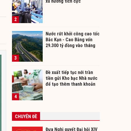
xu hướng tích cực
2
Nước rút khởi công cao tốc
Bắc Kạn - Cao Bằng vốn
29.300 tỷ đồng vào tháng
12/2026
3
Đề xuất tiếp tục nới trần
tiền gửi Kho bạc Nhà nước
để tạo thêm thanh khoản
cho ngân hàng
4
CHUYÊN ĐỀ
Đưa Nghị quyết Đại hội XIV