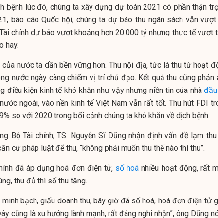
ịch bệnh lúc đó, chúng ta xây dựng dự toán 2021 có phần thận trọ
21, báo cáo Quốc hội, chúng ta dự báo thu ngân sách vẫn vượt
 Tài chính dự báo vượt khoảng hơn 20.000 tỷ nhưng thực tế vượt t
o hay.
u của nước ta dần bền vững hơn. Thu nội địa, tức là thu từ hoạt 
ong nước ngày càng chiếm vị trí chủ đạo. Kết quả thu cũng phản 
ng điều kiện kinh tế khó khăn như vậy nhưng niền tin của nhà
đầu
nước ngoài, vào nền kinh tế Việt Nam vẫn rất tốt. Thu hút FDI tr
9% so với 2020 trong bối cảnh chúng ta khó khăn về dịch bệnh.
ởng Bộ Tài chính, TS. Nguyễn Sĩ Dũng nhận định vấn đề lạm thu 
căn cứ pháp luật để thu, “không phải muốn thu thế nào thì thu”.
hính đã áp dụng hoá đơn điện tử,
số hoá
nhiều hoạt động, rất m
úng, thu đủ thì số thu tăng.
 minh bạch, giấu doanh thu, bây giờ đã số hoá, hoá đơn điện tử g
Đây cũng là xu hướng lành mạnh, rất đáng nghi nhận”, ông Dũng nó