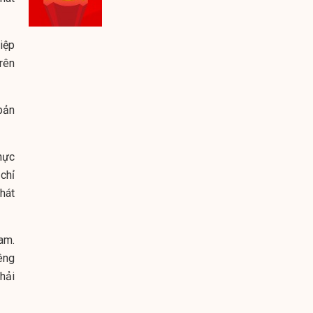
iệp
rên
bản
hực
chỉ
hát
am.
iêng
hải