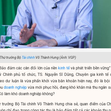
Thứ trưởng Bộ
Tài chính
Võ Thành Hưng (Ảnh: VGP)
“Bảo đảm các cân đối lớn của nền
kinh tế
và phát triển bền vững”
ử Chính phủ tổ chức, TS. Nguyễn Sĩ Dũng, Chuyên gia kinh tế 
eo dư luận là vừa phấn khởi vừa băn khoăn hiện nay, đó là bội 
nêu
doanh nghiệp
vừa mới phục hồi, đang khó khăn mà thu ngân s
? Có làm khó doanh nghiệp không?
hứ trưởng Bộ Tài chính Võ Thành Hưng chia sẻ, quan điểm của Ch
luôn chỉ đạo trong công tác thu là bảo đảm tất cả các khoản thu 