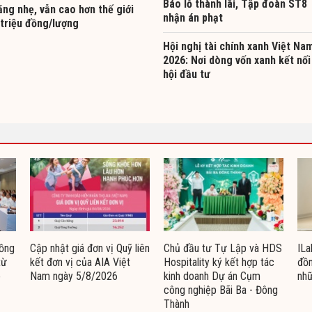
Báo lỗ thành lãi, Tập đoàn ST8
ng nhẹ, vẫn cao hơn thế giới
nhận án phạt
 triệu đồng/lượng
Hội nghị tài chính xanh Việt Na
2026: Nơi dòng vốn xanh kết nối
hội đầu tư
đồng
Cập nhật giá đơn vị Quỹ liên
Chủ đầu tư Tự Lập và HDS
ILa
từ
kết đơn vị của AIA Việt
Hospitality ký kết hợp tác
đồn
o
Nam ngày 5/8/2026
kinh doanh Dự án Cụm
nhữ
công nghiệp Bãi Ba - Đông
Thành