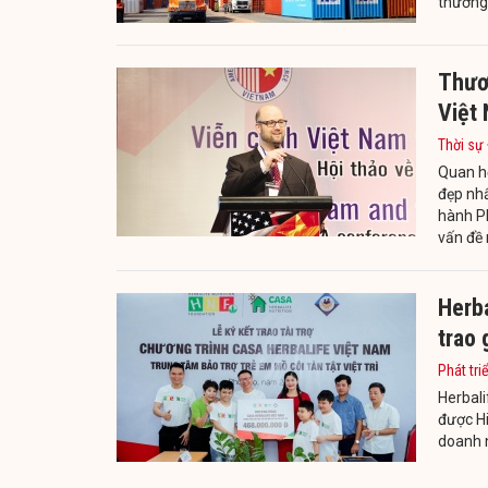
thương
Thươ
Việt
Thời sự
Quan hệ
đẹp nhấ
hành P
vấn đề 
Herba
trao 
Phát tri
Herbali
được H
doanh n