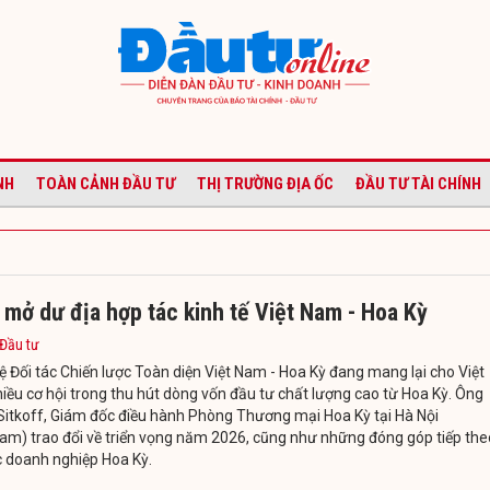
NH
TOÀN CẢNH ĐẦU TƯ
THỊ TRƯỜNG ĐỊA ỐC
ĐẦU TƯ TÀI CHÍNH
mở dư địa hợp tác kinh tế Việt Nam - Hoa Kỳ
 Đầu tư
 Đối tác Chiến lược Toàn diện Việt Nam - Hoa Kỳ đang mang lại cho Việt
ều cơ hội trong thu hút dòng vốn đầu tư chất lượng cao từ Hoa Kỳ. Ông
itkoff, Giám đốc điều hành Phòng Thương mại Hoa Kỳ tại Hà Nội
m) trao đổi về triển vọng năm 2026, cũng như những đóng góp tiếp the
c doanh nghiệp Hoa Kỳ.