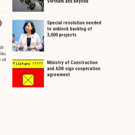
ệ
ốt
điều
 về