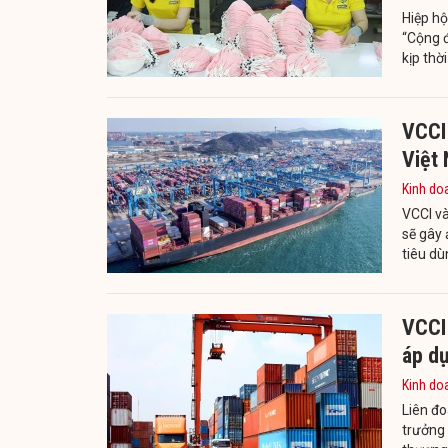
Hiệp h
“Cộng 
kịp thờ
VCCI
Việt
Kinh do
VCCI v
sẽ gây 
tiêu d
VCCI 
áp d
Kinh do
Liên đo
trưởng