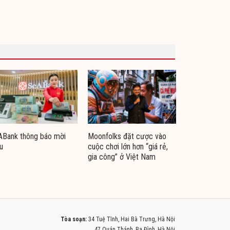
ABank thông báo mời
Moonfolks đặt cược vào
u
cuộc chơi lớn hơn “giá rẻ,
gia công” ở Việt Nam
Tòa soạn:
34 Tuệ Tĩnh, Hai Bà Trưng, Hà Nội
47 Quán Thánh, Ba Đình, Hà Nội