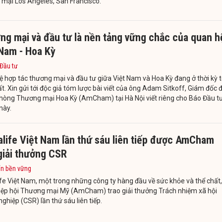
 mại Los Angeles, San Francisco.
ng mại và đầu tư là nền tảng vững chắc của quan h
 Nam - Hoa Kỳ
 Đầu tư
 hợp tác thương mại và đầu tư giữa Việt Nam và Hoa Kỳ đang ở thời kỳ t
t. Xin gửi tới độc giả tóm lược bài viết của ông Adam Sitkoff, Giám đốc 
hòng Thương mại Hoa Kỳ (AmCham) tại Hà Nội viết riêng cho Báo Đầu tư
này.
life Việt Nam lần thứ sáu liên tiếp được AmCham
giải thưởng CSR
ển bền vững
fe Việt Nam, một trong những công ty hàng đầu về sức khỏe và thể chất,
iệp hội Thương mại Mỹ (AmCham) trao giải thưởng Trách nhiệm xã hội
ghiệp (CSR) lần thứ sáu liên tiếp.