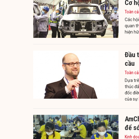
Cơ hộ
Toàn cả
Các hội
quan th
hiện hữ
Đầu 
cầu
Toàn cả
Dựa trê
thúc đ
đốc điề
của sự 
AmCh
để s
Kinh do