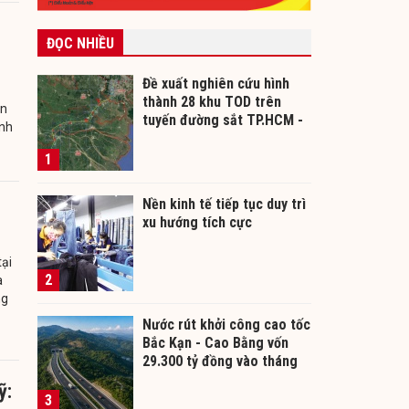
ĐỌC NHIỀU
Đề xuất nghiên cứu hình
thành 28 khu TOD trên
ản
tuyến đường sắt TP.HCM -
ành
Cần Thơ
1
Nền kinh tế tiếp tục duy trì
xu hướng tích cực
ại
2
à
ng
Nước rút khởi công cao tốc
Bắc Kạn - Cao Bằng vốn
29.300 tỷ đồng vào tháng
12/2026
ỹ:
3