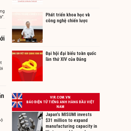
ứng
Phát triển khoa học và
i”.
công nghệ chiến lược
ới
Đại hội đại biểu toàn quốc
lần thứ XIV của Đảng
t
ời
ãn
Bộ