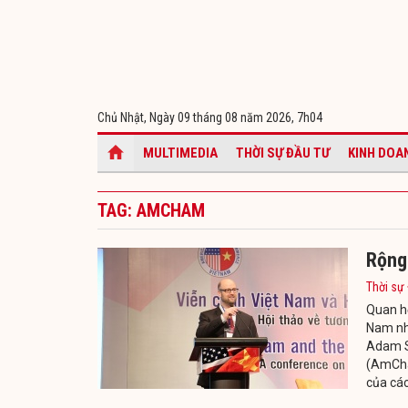
Chủ Nhật, Ngày 09 tháng 08 năm 2026,
7h04
MULTIMEDIA
THỜI SỰ ĐẦU TƯ
KINH DOA
TAG: AMCHAM
Rộng 
Thời sự
Quan hệ
Nam nhi
Adam S
(AmCha
của cá