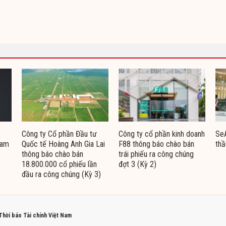
Công ty Cổ phần Đầu tư
Công ty cổ phần kinh doanh
Se
Nam
Quốc tế Hoàng Anh Gia Lai
F88 thông báo chào bán
thầ
thông báo chào bán
trái phiếu ra công chúng
18.800.000 cổ phiếu lần
đợt 3 (Kỳ 2)
đầu ra công chúng (Kỳ 3)
 Thời báo Tài chính Việt Nam