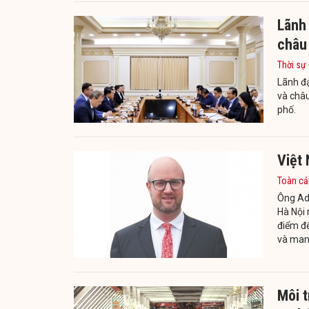
Lãnh 
châu
Thời sự
Lãnh đ
và châ
phố.
Việt
Toàn cả
Ông Ad
Hà Nội 
điểm đế
và mang
Môi 