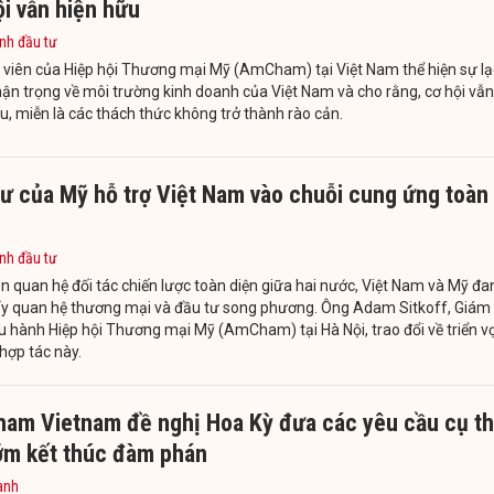
i vẫn hiện hữu
nh đầu tư
 viên của Hiệp hội Thương mại Mỹ (AmCham) tại Việt Nam thể hiện sự lạ
ận trọng về môi trường kinh doanh của Việt Nam và cho rằng, cơ hội vẫn
u, miễn là các thách thức không trở thành rào cản.
tư của Mỹ hỗ trợ Việt Nam vào chuỗi cung ứng toàn
nh đầu tư
n quan hệ đối tác chiến lược toàn diện giữa hai nước, Việt Nam và Mỹ đa
ẩy quan hệ thương mại và đầu tư song phương. Ông Adam Sitkoff, Giám
u hành Hiệp hội Thương mại Mỹ (AmCham) tại Hà Nội, trao đổi về triển v
hợp tác này.
am Vietnam đề nghị Hoa Kỳ đưa các yêu cầu cụ t
ớm kết thúc đàm phán
anh