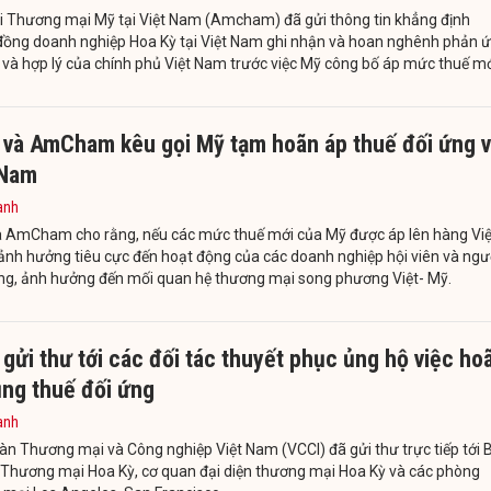
ội Thương mại Mỹ tại Việt Nam (Amcham) đã gửi thông tin khẳng định
đồng doanh nghiệp Hoa Kỳ tại Việt Nam ghi nhận và hoan nghênh phản 
i và hợp lý của chính phủ Việt Nam trước việc Mỹ công bố áp mức thuế mớ
 và AmCham kêu gọi Mỹ tạm hoãn áp thuế đối ứng v
 Nam
anh
à AmCham cho rằng, nếu các mức thuế mới của Mỹ được áp lên hàng Việ
ảnh hưởng tiêu cực đến hoạt động của các doanh nghiệp hội viên và ngư
ùng, ảnh hưởng đến mối quan hệ thương mại song phương Việt- Mỹ.
gửi thư tới các đối tác thuyết phục ủng hộ việc ho
ụng thuế đối ứng
anh
àn Thương mại và Công nghiệp Việt Nam (VCCI) đã gửi thư trực tiếp tới 
 Thương mại Hoa Kỳ, cơ quan đại diện thương mại Hoa Kỳ và các phòng