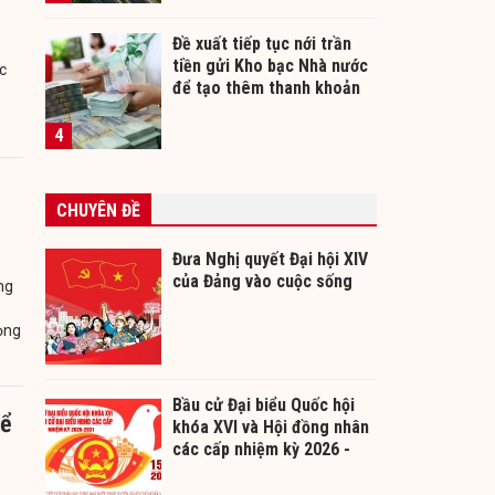
Đề xuất tiếp tục nới trần
tiền gửi Kho bạc Nhà nước
c
để tạo thêm thanh khoản
cho ngân hàng
4
CHUYÊN ĐỀ
Đưa Nghị quyết Đại hội XIV
của Đảng vào cuộc sống
ng
ọng
Bầu cử Đại biểu Quốc hội
hể
khóa XVI và Hội đồng nhân
các cấp nhiệm kỳ 2026 -
2031